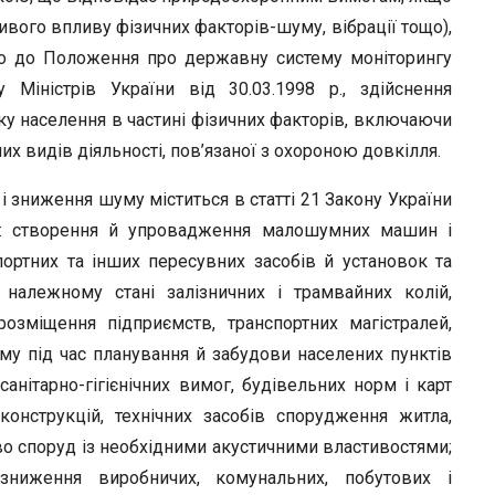
вого впливу фізичних факторів-шуму, вібрації тощо),
дно до Положення про державну систему моніторингу
 Міністрів України від 30.03.1998 р., здійснення
у населення в частині фізичних факторів, включаючи
х видів діяльності, пов’язаної з охороною довкілля.
 зниження шуму міститься в статті 21 Закону України
ме: створення й упровадження малошумних машин і
портних та інших пересувних засобів й установок та
 належному стані залізничних і трамвайних колій,
розміщення підприємств, транспортних магістралей,
му під час планування й забудови населених пунктів
нітарно-гігієнічних вимог, будівельних норм і карт
конструкцій, технічних засобів спорудження житла,
во споруд із необхідними акустичними властивостями;
 зниження виробничих, комунальних, побутових і