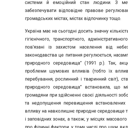
системи й емоційний стан людини. З ме
забезпечувати відповідне правове регулюван
громадських містах, містах відпочинку тощо.
Україна має на сьогодні досить значну кількіс
гігієнічного, транспортного, адміністративн
пов’язані із захистом населення від неб
законодавства це питання регулюється, насам
природного середовища” (1991 р.). Так, ак
проблеми шумових впливів (тобто їх впли
перебування, рослинний і тваринний світ), с
природного середовища” встановила, що місц
громадяни при здійсненні своєї діяльності зоб
та недопущення перевищення встановлених р
впливу на навколишнє природне середовище та
і заповідних зонах, а також; у місцях масовог
про фізичні фактори, у тому числі про шум, в