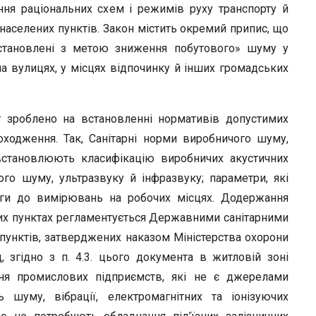
ня раціональних схем і режимів руху транспорту й
населених пунктів. Закон містить окремий припис, що
встановлені з метою зниження побутового» шуму у
на вулицях, у місцях відпочинку й інших громадських
нт зроблено на встановленні нормативів допустимих
ходження. Так, Санітарні норми виробничого шуму,
 встановлюють класифікацію виробничих акустичних
ого шуму, ультразвуку й інфразвуку; параметри, які
оги до вимірювань на робочих місцях. Додержання
их пунктах регламентується Державними санітарними
пунктів, затверджених наказом Міністерства охорони
, згідно з п. 4.3. цього документа в житловій зоні
ння промислових підприємств, які не є джерелами
шуму, вібрації, електромагнітних та іонізуючих