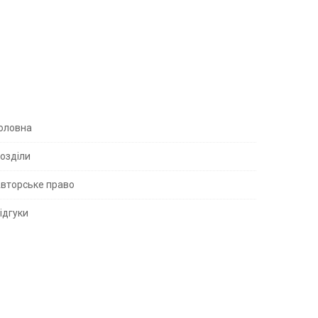
S
оловна
озділи
вторське право
S
ідгуки