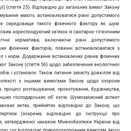
) (стаття 25). Відповідно до загальних вимог Закону
ормування мають встановлюватися рівні допустимого
е середовище такого фізичного фактору як шум.
вив кореспондуючий зв’язок із санітарно-гігієнічним
гічні нормативи, включаючи рівні допустимого
их фізичних факторів, повинні встановлюватися з
ил і норм. Додержання встановлених рівнів фізичних
ог Закону (стаття 56) щодо забезпечення екологічної
бів і установок. Також питання захисту довкілля від
нтексті з іншими вимогами Закону щодо охорони
в процесі розташування, проектування, будівництва,
інших господарських об’ єктів. Шумозахисний аспект
авових актах, прийнятих відповідно до Закону, що
пертизи (зокрема, відповідно до Інструкції про
и, затвердженої наказом Мінекобезпеки України від
акою, що відповідає природоохоронним вимогам, якщо