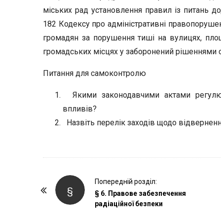
міських рад установлення правил із питань до
182 Кодексу про адміністративні правопорушен
громадян за порушення тиші на вулицях, площ
громадських місцях у заборонений рішеннями сі
Питання для самоконтролю
Якими законодавчими актами регулює
впливів?
Назвіть перелік заходів щодо відверненн
P
Попередній розділ:
§
o
§ 6. Правове забезпечення
радіаційної безпеки
s