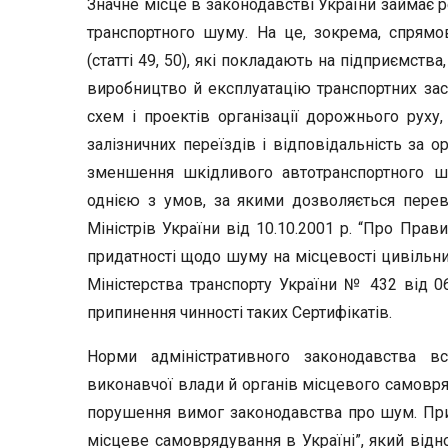
Значне місце в законодавстві України займає 
транспортного шуму. На це, зокрема, спрямо
(статті 49, 50), які покладають на підприємств
виробництво й експлуатацію транспортних зас
схем і проектів організації дорожнього руху,
залізничних переїздів і відповідальність за о
зменшення шкідливого автотранспортного ш
однією з умов, за якими дозволяється переве
Міністрів України від 10.10.2001 р. “Про Прав
придатності щодо шуму на місцевості цивільни
Міністерства транспорту України № 432 від 06
припинення чинності таких Сертифікатів.
Норми адміністративного законодавства 
виконавчої влади й органів місцевого самовряд
порушення вимог законодавства про шум. Прик
місцеве самоврядування в Україні”, який відн