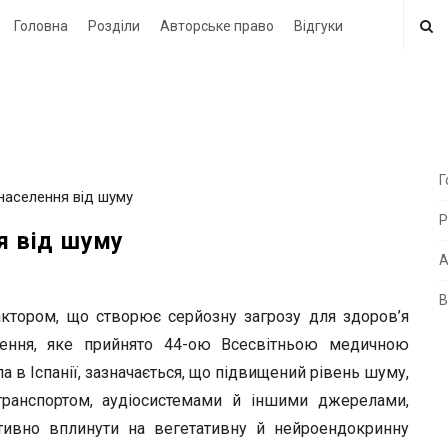
Головна
Розділи
Авторське право
Відгуки
Г
 населення від шуму
i
Р
t
я від шуму
e
А
В
i
ктором, що створює серйозну загрозу для здоров’я
d
ення, яке прийнято 44-ою Всесвітньою медичною
e
а в Іспанії, зазначається, що підвищений рівень шуму,
b
транспортом, аудіосистемами й іншими джерелами,
a
ативно вплинути на вегетативну й нейроендокринну