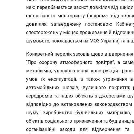
нею передбачається захист довкілля від шкідли
екологічного моніторингу (зокрема, відпові
довкілля, затверджену постановою Кабінету
спостережень у місцях проживання й відпочинк
шумового, покладається на МОЗ України) та інши
Конкретний перелік заходів щодо відвернення і
“Про охорону атмосферного повітря”, а са
механізмів; удосконалення конструкцій транс
умов їх експлуатації, а також утримання в
автомобільних шляхів, вуличного покриття; 
аеродромів та інших об’єктів з джерелами шу
відповідно до встановлених законодавством са
шуму; виробництво будівельних матеріалів, 
об’єктів соціального призначення та будівницт
організаційні заходи для відвернення та