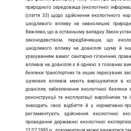
природного середовища (екологічної інформації
(стаття 33) щодо здійснення екологічного н
шкідливого впливу на навколишнє природн
Важливо, що в останньому випадку Закон устано
законодавством, передбачивши, що еколо
шкідливого впливу на довкілля шуму й інш
урахуванням вимог санітарно-гігієнічних прав
впливів на довкілля є й однією з головних вим
безпеки транспортних та інших пересувних засо
шумових впливів мають вирішуватися в ко
довкілля, забезпечення екологічної безпеки 
реконструкції та експлуатації виробничих та 
знаходить своє відбиття й у нормативно-пр
регламентують здійснення екологічної екс
проведення державної екологічної експертиз
12.07.1995 р., документація може вважатися т