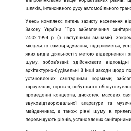
випромінювань вище нормативних рівнів, що
шляхів, інтенсивного руху автомобільного транс
Увесь комплекс питань захисту населення ві
Закону України “Про забезпечення санітарн
24.02.1994 р. (з наступними змінами). Зокре
місцевого самоврядування, підприємства, уста
яких видів діяльності з метою відвернення і
шуму, зобов’язані: здійснювати відповідні ор
архітектурно-будівельні й інші заходи щодо 
установлених санітарними нормами; забез
харчування, торгівлі, побутового обслуговуван
проведенні концертів, дискотек, масових свя
звуковідтворювальної апаратури та музич
майданчиках, а також рівні шуму в прилег
перевищують рівнів, установлених санітарним