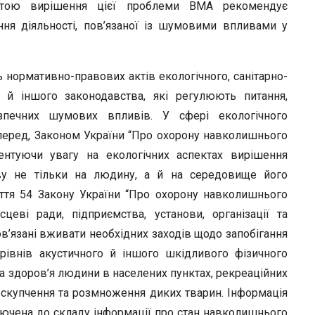
r
тою вирішення цієї проблеми ВМА рекомендує
ня діяльності, пов’язаної із шумовими впливами у
ть нормативно-правових актів екологічного, санітарно-
ого й іншого законодавства, які регулюють питання,
езпечних шумових впливів. У сфері екологічного
перед, Законом України “Про охорону навколишнього
центуючи увагу на екологічних аспектах вирішення
ву не тільки на людину, а й на середовище його
таття 54 Закону України “Про охорону навколишнього
еві ради, підприємства, установи, організації та
ов’язані вживати необхідних заходів щодо запобігання
івнів акустичного й іншого шкідливого фізичного
 здоров’я людини в населених пунктах, рекреаційних
о скупчення та розмноження диких тварин. Інформація
ключена до складу інформації про стан навколишнього