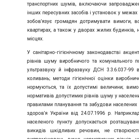
транспортних шумів, включаючи запроваджен
інших пересувних засобів і установок у межах 
зобов’язує громадян дотримувати вимоги, 
квартирах, а також у дворах жилих будинків, 
місцях.
У санітарно-гігієнічному законодавстві акце
рівнів шуму виробничого та комунального по
ультразвуку й інфразвуку ДСН 3.3.6.037-99
коливань; методи гігієнічної оцінки виробнич
нормуються, та їх допустимі величини; вим
нормативів допустимих рівнів шуму у населен
правилами планування та забудови населених 
здоров’я України від 24.07.1996 р. Наприклад
населеного пункту допускається розташува
викидів шкідливих речовин, не створюють 