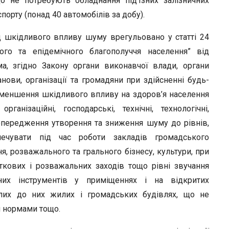
 не потребують обладнання під’їзних залізничних
порту (понад 40 автомобілів за добу).
д шкідливого впливу шуму врегульовано у статті 24
ого та епідемічного благополуччя населення” від
ма, згідно Закону органи виконавчої влади, органи
нови, організації та громадяни при здійсненні будь-
 зменшення шкідливого впливу на здоров’я населення
ганізаційні, господарські, технічні, технологічні,
попередження утворення та зниження шуму до рівнів,
печувати під час роботи закладів громадського
ня, розважального та грального бізнесу, культури, при
ткових і розважальних заходів тощо рівні звучання
них інструментів у приміщеннях і на відкритих
лих до них жилих і громадських будівлях, що не
и нормами тощо.