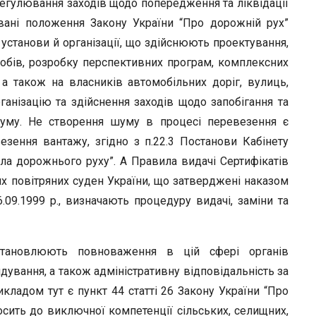
регулювання заходів щодо попередження та ліквідації
вані положення Закону України “Про дорожній рух”
а, установи й організації, що здійснюють проектування,
обів, розробку перспективних програм, комплексних
 а також на власників автомобільних доріг, вулиць,
рганізацію та здійснення заходів щодо запобігання та
уму. Не створення шуму в процесі перевезення є
зення вантажу, згідно з п.22.3 Постанови Кабінету
ила дорожнього руху”. А Правила видачі Сертифікатів
х повітряних суден України, що затверджені наказом
.09.1999 р., визначають процедуру видачі, заміни та
встановлюють повноваження в цій сфері органів
ування, а також адміністративну відповідальність за
ладом тут є пункт 44 статті 26 Закону України “Про
осить до виключної компетенції сільських, селищних,