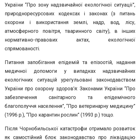
України “Про зону надзвичайної екологічної ситуації”,
природноресурсових кодексах і законах (з питань
охорони і використання землі, надр, вод, лісу,
атмосферного повітря, тваринного світу), в інших
нормативно-правових актах, екологічної
спрямованості.
Питання запобігання епідемій та епізоотій, надання
медичної допомоги у випадках надзвичайних
екологічних ситуацій урегульовані законодавством
України про охорону здоров’я: Законами України “Про
забезпечення санітарного та епідемічного
благополуччя населення”, “Про ветеринарну медицину”
(1996 р.), “Про карантин рослин” (1993 р.) тощо.
Після Чорнобильської катастрофи отримало розвиток
як самостійний блок законодавство про ліквідацію