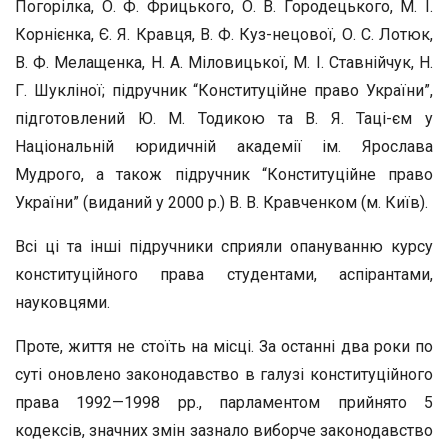
Погорілка, О. Ф. Фрицького, О. В. Городецького, М. І.
Корнієнка, Є. Я. Кравця, В. Ф. Куз-нецової, О. С. Лотюк,
В. Ф. Мелащенка, Н. А. Міловицької, М. І. Ставнійчук, Н.
Г. Шукліної; підручник “Конституційне право України”,
підготовлений Ю. М. Тодикою та В. Я. Таці-єм у
Національній юридичній академії ім. Ярослава
Мудрого, а також підручник “Конституційне право
України” (виданий у 2000 р.) В. В. Кравченком (м. Київ).
Всі ці та інші підручники сприяли опануванню курсу
конституційного права студентами, аспірантами,
науковцями.
Проте, життя не стоїть на місці. За останні два роки по
суті оновлено законодавство в галузі конституційного
права 1992—1998 рр., парламентом прийнято 5
кодексів, значних змін зазнало виборче законодавство