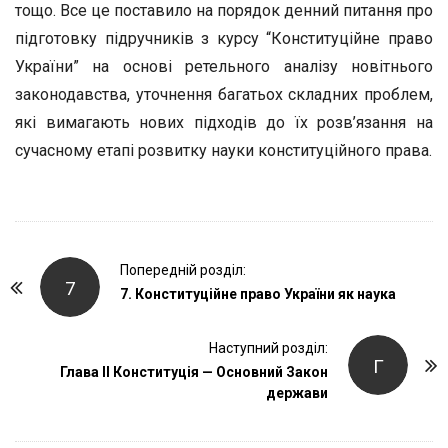
тощо. Все це поставило на порядок денний питання про
підготовку підручників з курсу “Конституційне право
України” на основі ретельного аналізу новітнього
законодавства, уточнення багатьох складних проблем,
які вимагають нових підходів до їх розв’язання на
сучасному етапі розвитку науки конституційного права.
P
Попередній розділ:
7
o
7. Конституційне право України як наука
s
t
Наступний розділ:
Г
Глава II Конституція — Основний Закон
N
держави
a
v