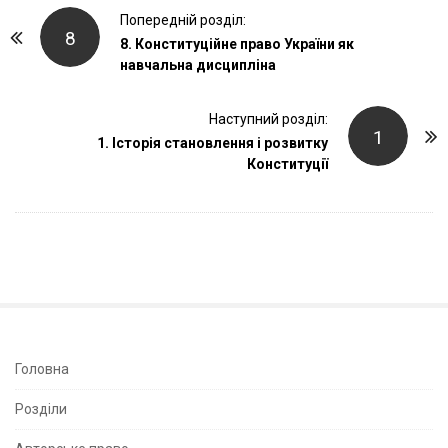
P
Попередній розділ:
8
o
8. Конституційне право України як
навчальна дисципліна
s
t
Наступний розділ:
N
1
1. Історія становлення і розвитку
a
Конституції
v
i
g
a
t
i
o
n
S
Головна
i
Розділи
t