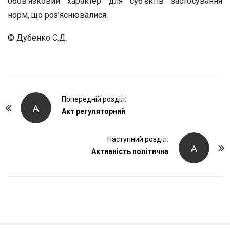
обов’язковий характер для суб’єктів застосування
норм, що роз’яснювалися.
© Дубенко С.Д.
P
Попередній розділ:
А
o
Акт регуляторний
s
t
Наступний розділ:
А
Активність політична
N
a
v
i
g
a