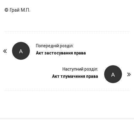
© Грай М.П.
P
Попередній розділ:
А
o
Акт застосування права
s
t
Наступний розділ:
А
Акт тлумачення права
N
a
v
i
g
a
t