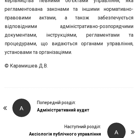
керівництва певними об’єктами управління, яка
регламентована законами та іншими нормативно-
правовими актами, а також забезпечується
відповідними адміністративно-розпорядчими
документами, інструкціями, регламентами та
процедурами, що видаються органами управління,
установами та організаціями.
© Карамишев Д.В.
P
Попередній розділ:
А
o
Адміністративний аудит
s
t
Наступний розділ:
А
Аксіологія публічного управління
N