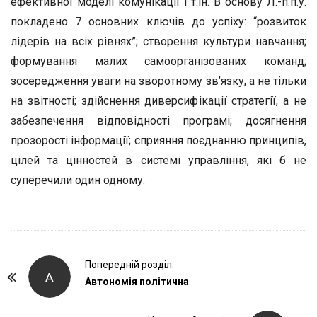
ефективної моделі комунікації і т.ін. В основу Л.-п.п.у.
покладено 7 основних ключів до успіху: “розвиток
лідерів на всіх рівнях”; створення культури навчання;
формування малих самоорганізованих команд;
зосередження уваги на зворотному зв’язку, а не тільки
на звітності; здійснення диверсифікації стратегії, а не
забезпечення відповідності програмі; досягнення
прозорості інформації; сприяння поєднанню принципів,
цілей та цінностей в системі управління, які б не
суперечили один одному.
P
Попередній розділ:
А
o
Автономія політична
s