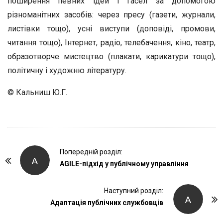
поширення певних ідей і гасел за допомогою
різноманітних засобів: через пресу (газети, журнали,
листівки тощо), усні виступи (доповіді, промови,
читання тощо), Інтернет, радіо, телебачення, кіно, театр,
образотворче мистецтво (плакати, карикатури тощо),
політичну і художню літературу.
© Кальниш Ю.Г.
P
Попередній розділ:
А
o
АGILE-підхід у публічному управління
s
t
Наступний розділ:
А
Адаптація публічних службовців
N
a