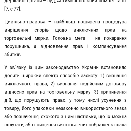
державні органи – суд, Антимонопольний комітет та ін.
[7, с.77].
Цивільно-правова – найбільш поширена процедура
вирішення спорів щодо виключних прав на
торговельні марки. Головна мета – не покарання
порушника, а відновлення прав і компенсування
збитків.
У зв´язку із цим законодавство України встановило
досить широкий спектр способів захисту: 1) визнання
виключного права; 2) визнання недійсним договору
відносно прав на торговельну марку; 3) припинення
дій, що порушують право, у тому числі усунення з
товару, його упаковки незаконно використаного знака
або позначення, схожого з ним настільки, що їх можна
сплутати, або знищення виготовлених зображень знака