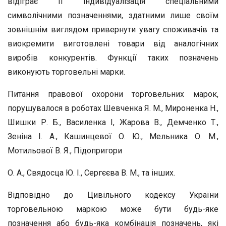
відіграє її індивідуалізація спеціальними
символічними позначеннями, здатними лише своїм
зовнішнім виглядом привернути увагу споживачів та
виокремити виготовлені товари від аналогічних
виробів конкурентів. Функції таких позначень
виконують торговельні марки.
Питання правової охорони торговельних марок,
порушувалося в роботах Шевченка Я. М., Мироненка Н.,
Шишки Р. Б., Василенка І, Жарова В., Демченко Т.,
Зеніна І. А., Кашинцевої О. Ю., Мельника О. М.,
Мотильової В. Я., Підопригори
О. А., Свядосца Ю. І., Сергєєва В. М., та інших.
Відповідно до Цивільного кодексу України
торговельною маркою може бути будь-яке
позначення або будь-яка комбінація позначень, які