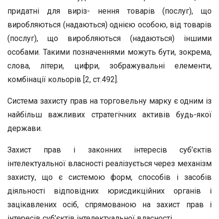
придатні для виріз- нення товарів (послуг), що
виробляються (надаються) однією особою, від товарів
(послуг), що виробляються (надаються) іншими
особами. Такими позначеннями можуть бути, зокрема,
слова, літери, цифри, зображувальні елементи,
комбінації кольорів [2, ст.492].
Система захисту прав на торговельну марку є одним із
найбільш важливих стратегічних активів будь-якої
держави.
Захист прав і законних інтересів суб’єктів
інтелектуальної власності реалізується через механізм
захисту, що є системою форм, способів і засобів
діяльності відповідних юрисдикційних органів і
зацікавлених осіб, спрямованою на захист прав і
інтересів суб’єктів інтелектуальної власності.