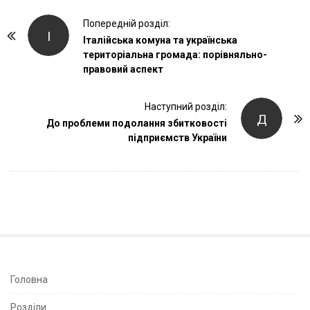
P
Попередній розділ:
І
o
Італійська комуна та українська
територіальна громада: порівняльно-
s
правовий аспект
t
N
Наступний розділ:
a
Д
До проблеми подолання збитковості
v
підприємств України
i
g
a
t
i
o
n
S
Головна
i
Розділи