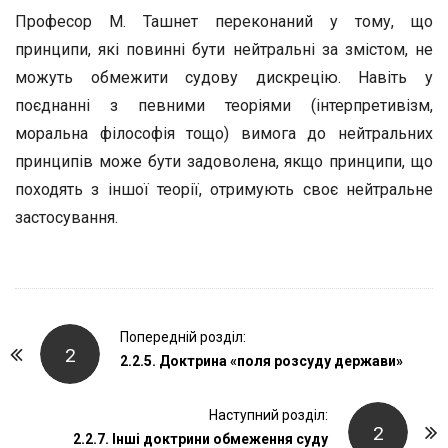
Професор М. Ташнет переконаний у тому, що
принципи, які повинні бути нейтральні за змістом, не
можуть обмежити судову дискрецію. Навіть у
поєднанні з певними теоріями (інтерпретивізм,
моральна філософія тощо) вимога до нейтральних
принципів може бути задоволена, якщо принципи, що
походять з іншої теорії, отримують своє нейтральне
застосування.
P
Попередній розділ:
2
o
2.2.5. Доктрина «поля розсуду держави»
s
t
Наступний розділ:
2
2.2.7. Інші доктрини обмеження суду
N