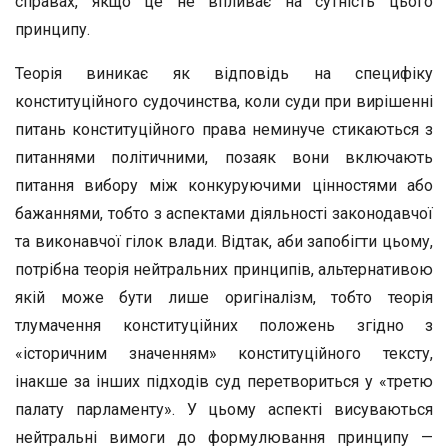
справах, якщо це не впливає на сутність цього
принципу.
Теорія виникає як відповідь на специфіку
конституційного судочинства, коли суди при вирішенні
питань конституційного права неминуче стикаються з
питаннями політичними, позаяк вони включають
питання вибору між конкуруючими цінностями або
бажаннями, тобто з аспектами діяльності законодавчої
та виконавчої гілок влади. Відтак, аби запобігти цьому,
потрібна теорія нейтральних принципів, альтернативою
якій може бути лише оригіналізм, тобто теорія
тлумачення конституційних положень згідно з
«історичним значенням» конституційного тексту,
інакше за інших підходів суд перетвориться у «третю
палату парламенту». У цьому аспекті висуваються
нейтральні вимоги до формулювання принципу —