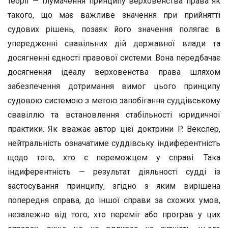
теорії — тлумачення принципу верховенства права як
такого, що має важливе значення при прийнятті
судових рішень, позаяк його значення полягає в
упередженні свавільних дій державної влади та
досягненні єдності правової системи. Вона передбачає
досягнення ідеалу верховенства права шляхом
забезпечення дотримання вимог цього принципу
судовою системою з метою запобігання суддівському
свавіллю та встановлення стабільності юридичної
практики. Як вважає автор цієї доктрини P. Векслер,
нейтральність означатиме суддівську індиферентність
щодо того, хто є переможцем у справі. Така
індиферентність — результат діяльності судді із
застосування принципу, згідно з яким вирішена
попередня справа, до іншої справи за схожих умов,
незалежно від того, хто переміг або програв у цих