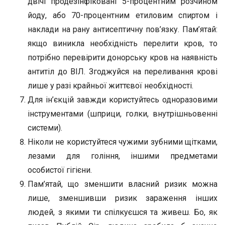
двічі продезінфіковані 5-процентним розчином
йоду, або 70-процентним етиловим спиртом і
наклади на рану антисептичну пов’язку. Пам’ятай:
якщо виникла необхідність перелити кров, то
потрібно перевірити донорську кров на наявність
антитіл до ВІЛ. Згоджуйся на переливання крові
лише у разі крайньої життєвої необхідності.
Для ін’єкцій завжди користуйтесь одноразовими
інструментами (шприци, голки, внутрішньовенні
системи).
Ніколи не користуйтеся чужими зубними щітками,
лезами для гоління, іншими предметами
особистої гігієни.
Пам’ятай, що зменшити власний ризик можна
лише, зменшивши ризик зараження інших
людей, з якими ти спілкуєшся та живеш. Бо, як