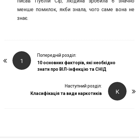
писав Публій Сір, людина зробила б значно
менше помилок, якби знала, чого саме вона не
знає.
P
Попередній розділ:
1
o
10 основних факторів, які необхідно
знати про ВІЛ-інфекцію та СНІД
s
t
Наступний розділ:
N
К
Класифікація та види наркотиків
a
v
i
g
a
t