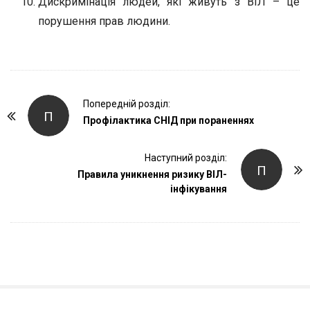
Дискримінація людей, які живуть з ВІЛ – це
порушення прав людини.
P
Попередній розділ:
П
o
Профілактика СНІД при пораненнях
s
t
Наступний розділ:
П
Правила уникнення ризику ВІЛ-
N
інфікування
a
v
i
g
a
t
i