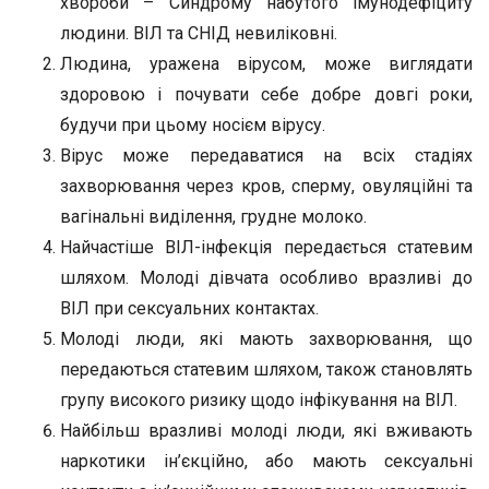
хвороби – Синдрому набутого імунодефіциту
людини. ВІЛ та СНІД невиліковні.
Людина, уражена вірусом, може виглядати
здоровою і почувати себе добре довгі роки,
будучи при цьому носієм вірусу.
Вірус може передаватися на всіх стадіях
захворювання через кров, сперму, овуляційні та
вагінальні виділення, грудне молоко.
Найчастіше ВІЛ-інфекція передається статевим
шляхом. Молоді дівчата особливо вразливі до
ВІЛ при сексуальних контактах.
Молоді люди, які мають захворювання, що
передаються статевим шляхом, також становлять
групу високого ризику щодо інфікування на ВІЛ.
Найбільш вразливі молоді люди, які вживають
наркотики ін’єкційно, або мають сексуальні