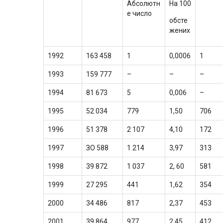
Абсолютн
На 100
е число
обсте
жених
1992
163 458
1
0,0006
1
1993
159 777
–
–
–
1994
81 673
5
0,006
–
1995
52 034
779
1,50
706
1996
51 378
2 107
4,10
172
1997
ЗО 588
1 214
3,97
313
1998
39 872
1 037
2, 60
581
1999
27 295
441
1,62
354
2000
34 486
817
2,37
453
2001
39 864
977
2,45,
412