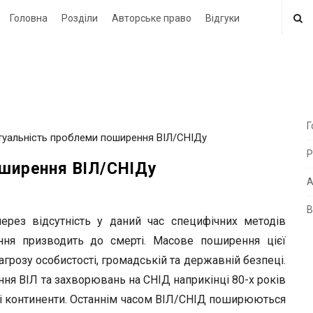
Головна
Розділи
Авторське право
Відгуки
Г
ктуальність проблеми поширення ВІЛ/СНІДу
i
Р
t
оширення ВІЛ/СНІДу
e
А
В
i
ерез відсутність у даний час специфічних методів
d
ння призводить до смерті. Масове поширення цієї
e
загрозу особистості, громадській та державній безпеці.
b
ня ВІЛ та захворювань на СНІД наприкінці 80-х років
a
и і континенти. Останнім часом ВІЛ/СНІД поширюються