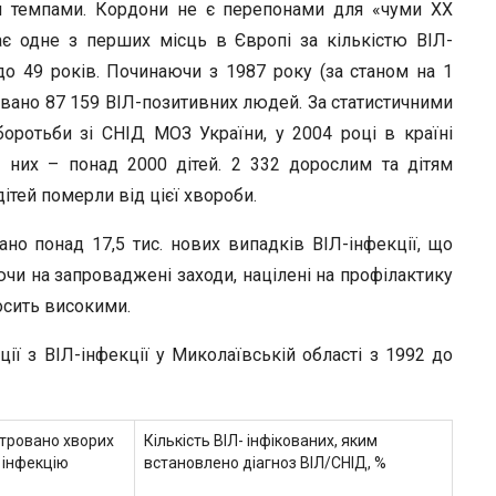
r
и темпами. Кордони не є перепонами для «чуми XX
ає одне з перших місць в Європі за кількістю ВІЛ-
до 49 років. Починаючи з 1987 року (за станом на 1
ровано 87 159 ВІЛ-позитивних людей. За статистичними
оротьби зі СНІД МОЗ України, у 2004 році в країні
д них – понад 2000 дітей. 2 332 дорослим та дітям
дітей померли від цієї хвороби.
но понад 17,5 тис. нових випадків ВІЛ-інфекції, що
ючи на запроваджені заходи, націлені на профілактику
осить високими.
ації з ВІЛ-інфекції у Миколаївській області з 1992 до
тровано хворих
Кількість ВІЛ- інфікованих, яким
- інфекцію
встановлено діагноз ВІЛ/СНІД, %