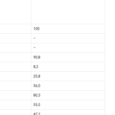
100
–
–
90,8
8,2
25,8
56,0
80,3
55,5
42,2