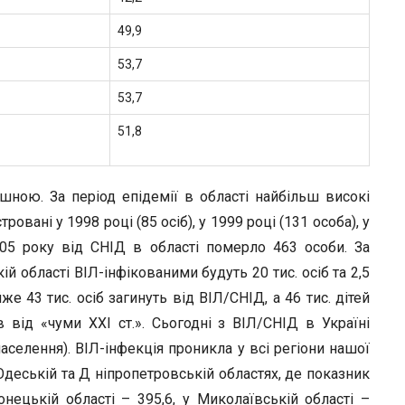
49,9
53,7
53,7
51,8
шною. За період епідемії в області найбільш високі
вані у 1998 році (85 осіб), у 1999 році (131 особа), у
005 року від СНІД в області померло 463 особи. За
й області ВІЛ-інфікованими будуть 20 тис. осіб та 2,5
же 43 тис. осіб загинуть від ВІЛ/СНІД, а 46 тис. дітей
 від «чуми XXI ст.». Сьогодні з ВІЛ/СНІД в Україні
селення). ВІЛ-інфекція проникла у всі регіони нашої
деській та Д ніпропетровській областях, де показник
нецькій області – 395,6, у Миколаївській області –