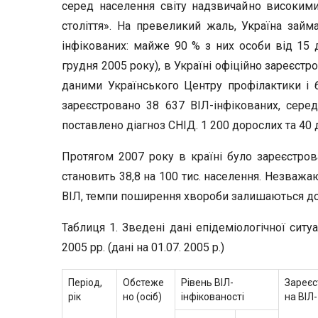
серед населення світу надзвичайно високим
століття». На превеликий жаль, Україна займ
інфікованих: майже 90 % з них особи від 15 
грудня 2005 року), в Україні офіційно зареєст
даними Українського Центру профілактики і б
зареєстровано 38 637 ВІЛ-інфікованих, сере
поставлено діагноз СНІД. 1 200 дорослих та 40 
Протягом 2007 року в країні було зареєстрова
становить 38,8 на 100 тис. населення. Незважа
ВІЛ, темпи поширення хвороби залишаються д
Таблиця 1. Зведені дані епідеміологічної ситу
2005 рр. (дані на 01.07. 2005 р.)
Період,
Обстеже
Рівень BIЛ-
Зареєс
рік
но (осіб)
інфікованості
на ВІЛ