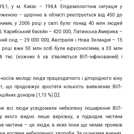
,1, у м. Києві – 194,4. Епідеміологічна ситуація у
уженою – щорічно в області реєструється від 450 до
ними, у 2006 році у світі було понад 40 млн людей
0, Карибський басейн – 420 000, Латинська Америка –
кий схід – 29 000 000, Австралія і Нова Зеландія – 15
 році вже 50 млн осіб були вірусоносіями, а 20 млн
 тис. (кожних 6 хв з’являється ВІЛ-інфікований) і
осіїв молоді люди працездатного і дітородного віку
акт, що продовжує зростати кількість виявлених ВІЛ-
ційних донорів (1,13 %) [2].
не всі люди усвідомили небезпеку поширення ВІЛ-
 у якого видно лише верхівку, а підводна частина
а частина – це люди, в яких поки що немає проявів
чи носіями небезпечної хвороби. За оцінками вчених,