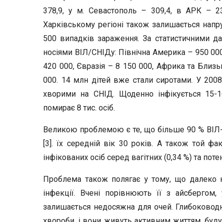
378,9, у м. Севастополь – 309,4, в АРК – 239
Харківському регіоні також залишається напр
500 випадків зараження. За статистичними да
носіями ВІЛ/СНІДу: Північна Америка – 950 00
420 000, Євразія – 8 150 000, Африка та Близь
000. 14 млн дітей вже стали сиротами. У 2008
хворими на СНІД. Щоденно інфікується 15-16
помирає 8 тис. осіб.
Великою проблемою є те, що більше 90 % ВІЛ-н
[3]. їх середній вік 30 років. А також той ф
інфікованих осіб серед вагітних (0,34 %) та потен
Проблема також полягає у тому, що далеко 
інфекції. Вчені порівнюють її з айсбергом,
залишається недосяжна для очей. Глибоководн
хвороби, і вони живуть активним життям, буду