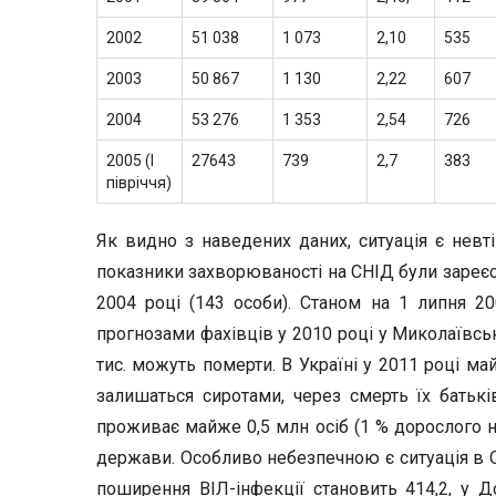
2002
51 038
1 073
2,10
535
2003
50 867
1 130
2,22
607
2004
53 276
1 353
2,54
726
2005 (І
27643
739
2,7
383
півріччя)
Як видно з наведених даних, ситуація є невті
показники захворюваності на СНІД були зареєстро
2004 році (143 особи). Станом на 1 липня 2
прогнозами фахівців у 2010 році у Миколаївські
тис. можуть померти. В Україні у 2011 році май
залишаться сиротами, через смерть їх батьків
проживає майже 0,5 млн осіб (1 % дорослого на
держави. Особливо небезпечною є ситуація в О
поширення ВІЛ-інфекції становить 414,2, у До