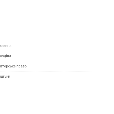
S
оловна
озділи
вторське право
S
ідгуки