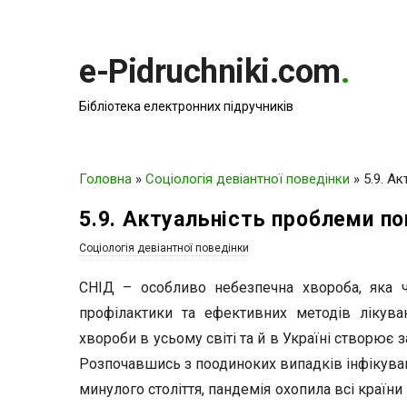
e-Pidruchniki.com
.
Бібліотека електронних підручників
Головна
»
Соціологія девіантної поведінки
»
5.9. А
5.9. Актуальність проблеми п
Соціологія девіантної поведінки
СНІД – особливо небезпечна хвороба, яка ч
профілактики та ефективних методів лікува
хвороби в усьому світі та й в Україні створює 
Розпочавшись з поодиноких випадків інфікуван
минулого століття, пандемія охопила всі країн