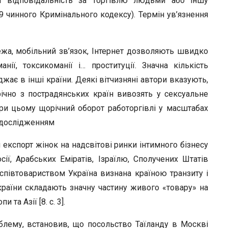
а відповідальність за торгівлю людьми або іншу
9 чинного Кримінального кодексу). Термін ув’язнення
ежа, мобільний зв’язок, Інтернет дозволяють швидко
ії, токсикоманії і… проституції. Значна кількість
жає в інші країни. Деякі вітчизняні автори вказують,
ічно з пострадянських країн вивозять у сексуальне
ри цьому щорічний оборот работоргівлі у масштабах
а дослідженням
я експорт жінок на надсвітові ринки інтимного бізнесу
осії, Арабських Еміратів, Ізраїлю, Сполучених Штатів
співтовариством Україна визнана країною транзиту і
країни складають значну частину живого «товару» на
та Азії [8. с. 3].
лему, встановив, що посольство Таїланду в Москві