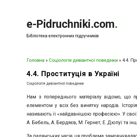
e-Pidruchniki.com
.
Бібліотека електронних підручників
Головна
»
Соціологія девіантної поведінки
»
4.4. Пр
4.4. Проституція в Україні
Соціологія девіантної поведінки
Нам з попереднього матеріалу відомо, що про
елементом у всіх без винятку народів. Історія
називають її «найдавнішою професією». У своїх 
А. Бебель, А. Бердяєв, М. Гернет, Е. Дюпуї та інш
За радянських часів ця проблема замовчувалася