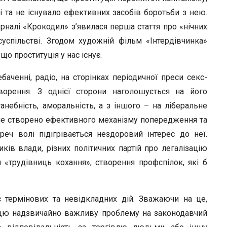
r
ві та не існувало ефективних засобів боротьби з нею.
налі «Крокодил» з’явилася перша стаття про «нічних
суспільстві. Згодом художній фільм «Інтердівчинка»
що проституція у нас існує.
аченні, радіо, на сторінках періодичної преси секс-
орення. З однієї сторони наголошується на його
анебність, аморальність, а з іншого – на ліберальне
 не створено ефективного механізму попередження та
реч волі підігрівається нездоровий інтерес до неї.
ів влади, різних політичних партій про легалізацію
 «трудівниць кохання», створення профспілок, які б
 термінових та невідкладних дій. Зважаючи на це,
 цю надзвичайно важливу проблему на законодавчий