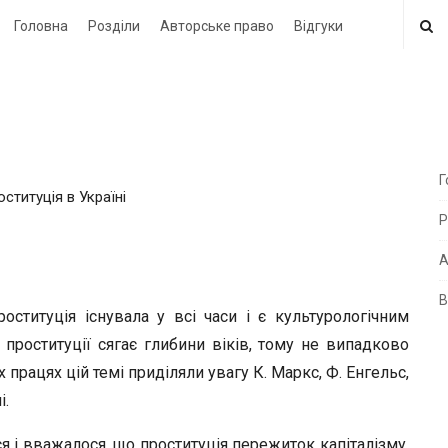
Головна
Розділи
Авторське право
Відгуки
Г
оституція в Україні
i
Р
t
e
А
В
i
ституція існувала у всі часи і є культурологічним
d
 проституції сягає глибини віків, тому не випадково
e
працях цій темі приділяли увагу К. Маркс, Ф. Енгельс,
b
і.
a
 і вважалося, що проституція пережиток капіталізму,