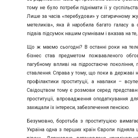
тому не було потреби піднімати її у суспільст
Лише за часів «перебудови» у сатиричному жур
метеликів», яка й наробила багато галасу в 
підвів підсумок нашим сумнівам і вказав на те, 
Що ж маємо сьогодні? В останні роки на телеб
бізнес став предметом пожвавленого обгов
пагубному впливі на підростаюче покоління, г
ставлення. Справа у тому, що поки в державі
профілактики проституції, а навпаки – всупе
Свідоцтвом тому є розмови серед представник
проституції, впровадження оподаткування для
захищали їх інтереси, забезпечення пенсією.
Безумовно, боротьба з проституцією вимагає
Україна одна з перших країн Європи підняла