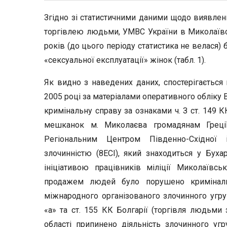
Згідно зі статистичними даними щодо виявлення
торгівлею людьми, УМВС України в Миколаївсь
років (до цього періоду статистика не велася)
«сексуальної експлуатації» жінок (табл. 1).
Як видно з наведених даних, спостерігається п
2005 році за матеріалами оперативного обліку
кримінальну справу за ознаками ч. З ст. 149 
мешканок м. Миколаєва громадянам Греці
Регіональним Центром Південно-Східної 
злочинністю (8ЕСІ), який знаходиться у Буха
ініціативою працівників міліції Миколаївс
продажем людей було порушено криміналь
міжнародного організованого злочинного угру
«а» та ст. 155 КК Болгарії (торгівля людьми 
області припинено діяльність злочинного угр