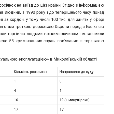
росіянок на виїзд до цієї країни. Згідно з інформацією
в людини, з 1990 року і до теперішнього часу понад
 за кордон, у тому числі 100 тис. для занять у сфері
аїна стала третьою державою Європи поряд з Бельгією
знали торгівлю людьми тяжким злочином і встановили
ено 55 кримінальних справ, пов’язаних із торгівлею
ексуальною експлуатацією» в Миколаївській області
Кількість розкритих
Направлено до суду
1
0
4
1
16
19 (+ минулі роки)
17
17