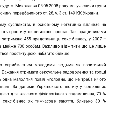
уду м. Миколаєва 05.05.2008 року всі учасники групи
чину передбаченого ст. 28, ч. З ст. 149 КК України.
му суспільстві, в основному негативно впливає на
кість проституток невпинно зростає. Так, працівниками
о затримано 455 представниць секс-бізнесу, у 2007 –
в майже 700 особам. Важливо відмітити, що це лише
ться проституцією, набагато більше.
ово сприймається молодими людьми як позитивний
. Бажання отримати сексуальне задоволення та гроші
одна малолітня повія: «головне, що не треба нічого
вчат. За даними Українського інституту соціальних
цією для власного фізіологічного задоволення, 70 %
секс-бізнес як тимчасове заняття, близько 30 %