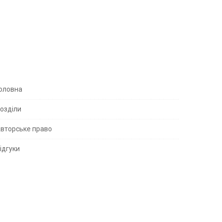
S
оловна
озділи
вторське право
S
ідгуки