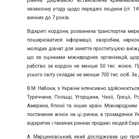
рівень. Державою встановлена кримінальн
незаконну угоду щодо передачі людини (ст. 14
винних до 7 років.
Відкриті кордони, розвинена транспортна мер
поширюватися інформації, хворобам, наркоман
молодих дівчат для заняття проституцією виїжд
що за оцінками міжнародних організацій, щор
рабство за кордон не менше 50 тис. жінок. П
усього світу складає не менше 700 тис. осіб. З
В.М. Набоки, з України інтенсивно здійснюєтьс
Туреччини, Польщі, Угорщини, Чехії, Греції, Р
Америки, Японії та інших країн. Міжнародним 
постачання жінок на ці ринки, а громадянки У
відкритих і таємних ринках продажі людей Європи 
А. Марциновський, який досліджував цю проб