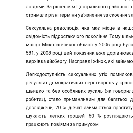
людьми. За рішенням Центрального районного с
отримали різні терміни ув’язнення за скоєння зло
Сексуальна революція, яка має місце в нашо
свідомість підростаючого покоління. Тому кіль
міліції Миколаївської області у 2006 році бул
581, у 2008 році цей показник вже дорівнюва
верхівка айсбергу. Насправді жінок, які займаю
Легкодоступність сексуальних утіх помилк
результат демократичних перетворень у країні
швидко та без особливих зусиль (як говорила 
робити»), стало приманливим для багатьох ді
досліджень, 20 % дівчат займаються проститу
шукають легких грошей, 60 % розглядають 
працюють повіями за примусом.