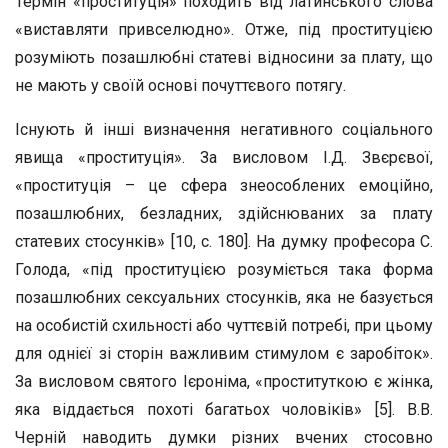
Термін «проституція» походить від латинського слова
«виставляти привселюдно». Отже, під проституцією
розуміють позашлюбні статеві відносини за плату, що
не мають у своїй основі почуттєвого потягу.
Існують й інші визначення негативного соціального
явища «проституція». За висловом І.Д. Звєрєвої,
«проституція – це сфера знеособлених емоційно,
позашлюбних, безладних, здійснюваних за плату
статевих стосунків» [10, с. 180]. На думку професора С.
Голода, «під проституцією розуміється така форма
позашлюбних сексуальних стосунків, яка не базується
на особистій схильності або чуттєвій потребі, при цьому
для однієї зі сторін важливим стимулом є заробіток».
За висловом святого Ієроніма, «проституткою є жінка,
яка віддається похоті багатьох чоловіків» [5]. В.В.
Черній наводить думки різних вчених стосовно