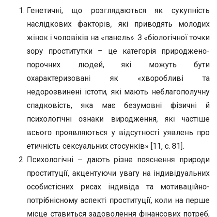
Генетичні, що розглядаються як сукупність
наслідкових факторів, які приводять молодих
жінок і чоловіків на «панель». З «біологічної точки
зору проститутки – це категорія природжено-
порочних людей, які можуть бути
охарактеризовані як «хворобливі та
недорозвинені істоти, які мають неблагополучну
спадковість, яка має безумовні фізичні й
психологічні ознаки виродження, які частіше
всього проявляються у відсутності уявлень про
етичність сексуальних стосунків» [11, с. 81].
Психологічні – дають різне пояснення природи
проституції, акцентуючи увагу на індивідуальних
особистісних рисах індивіда та мотиваційно-
потрібнісному аспекті проституції, коли на перше
місце ставиться задоволення фінансових потреб,