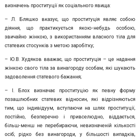
визначень проституції як соціального явища:
– Л. Бляшко вказує, що проституція являє собою
діяння, що практикується якою-небудь особою,
звичайно жінкою, з використанням власного тіла для
статевих стосунків з метою заробітку;
– Ю.В. Худяков вважає, що проституція – це надання
жінкою свого тіла за винагороду особам, які шукають
задоволення статевого бажання;
– І. Блох визначає проституцію як певну форму
позашлюбних статевих відносин, які відрізняються
тим, що індивідуум, вступаючи на шлях проституції,
постійно, безперечно і привселюдно, віддається,
більш-менш не перебираючи, невизначеній кількості
осіб; рідко без винагороди, у більшості випадків,