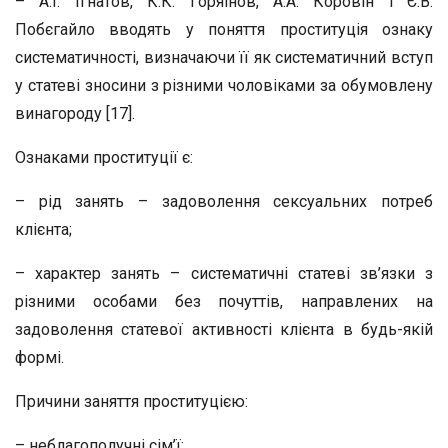
– А.І. Ігнатов, К.К. Горяінов, A.A. Коровін і Є.В.
Побєгайло вводять у поняття проституція ознаку
систематичності, визначаючи її як систематичний вступ
у статеві зносини з різними чоловіками за обумовлену
винагороду [17].
Ознаками проституції є:
– рід занять – задоволення сексуальних потреб
клієнта;
– характер занять – систематичні статеві зв’язки з
різними особами без почуттів, направлених на
задоволення статевої активності клієнта в будь-якій
формі.
Причини заняття проституцією:
– неблагополучні сім’ї;