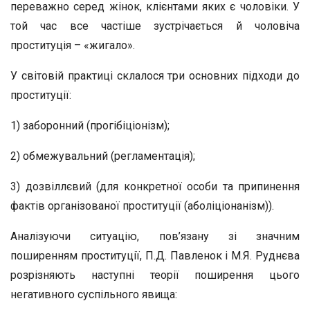
переважно серед жінок, клієнтами яких є чоловіки. У
той час все частіше зустрічається й чоловіча
проституція – «жигало».
У світовій практиці склалося три основних підходи до
проституції:
1) заборонний (прогібіціонізм);
2) обмежувальний (регламентація);
3) дозвіллєвий (для конкретної особи та припинення
фактів організованої проституції (аболіціонанізм)).
Аналізуючи ситуацію, пов’язану зі значним
поширенням проституції, П.Д. Павленок і М.Я. Руднєва
розрізняють наступні теорії поширення цього
негативного суспільного явища: