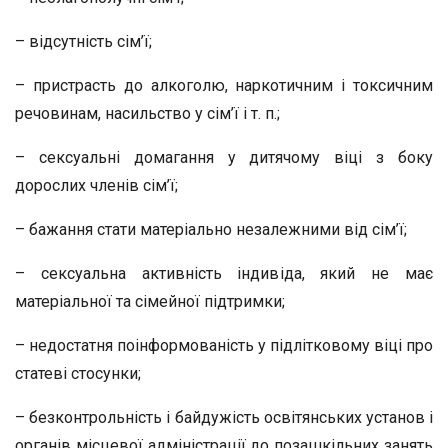
– відсутність сім’ї;
– пристрасть до алкоголю, наркотичним і токсичним
речовинам, насильство у сім’ї і т. п.;
– сексуальні домагання у дитячому віці з боку
дорослих членів сім’ї;
– бажання стати матеріально незалежними від сім’ї;
– сексуальна активність індивіда, який не має
матеріальної та сімейної підтримки;
– недостатня поінформованість у підлітковому віці про
статеві стосунки;
– безконтрольність і байдужість освітянських установ і
органів місцевої адміністрації до позашкільних занять