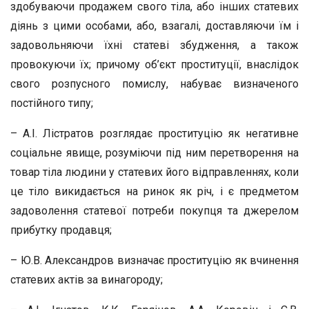
здобуваючи продажем свого тіла, або інших статевих
діянь з цими особами, або, взагалі, доставляючи їм і
задовольняючи їхні статеві збудження, а також
провокуючи їх; причому об’єкт проституції, внаслідок
свого розпусного помислу, набуває визначеного
постійного типу;
– А.І. Лістратов розглядає проституцію як негативне
соціальне явище, розуміючи під ним перетворення на
товар тіла людини у статевих його відправленнях, коли
це тіло викидається на ринок як річ, і є предметом
задоволення статевої потреби покупця та джерелом
прибутку продавця;
– Ю.В. Александров визначає проституцію як вчинення
статевих актів за винагороду;