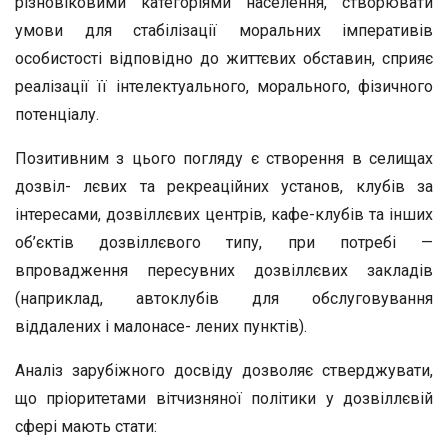
різновіковими категоріями населення, створювати
умови для стабілізації моральних імперативів
особистості відповідно до життєвих обставин, сприяє
реалізації її інтелектуального, морального, фізичного
потенціалу.
Позитивним з цього погляду є створення в селищах
дозвіл- лєвих та рекреаційних установ, клубів за
інтересами, дозвіллєвих центрів, кафе-клубів та інших
об’єктів дозвіллєвого типу, при потребі —
впровадження пересувних дозвіллєвих закладів
(наприклад, автоклубів для обслуговування
віддалених і малонасе- лених пунктів).
Аналіз зарубіжного досвіду дозволяє стверджувати,
що пріоритетами вітчизняної політики у дозвіллєвій
сфері мають стати: