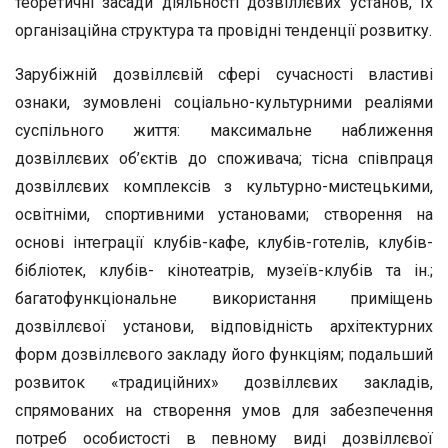
теоретичні засади діяльності дозвіллєвих установ, їх
організаційна структура та провідні тенденції розвитку.
Зарубіжній дозвіллєвій сфері сучасності властиві
ознаки, зумовлені соціально-культурними реаліями
суспільного життя: максимальне наближення
дозвіллєвих об’єктів до споживача; тісна співпраця
дозвіллєвих комплексів з культурно-мистецькими,
освітніми, спортивними установами; створення на
основі інтеграції клубів-кафе, клубів-готелів, клубів-
бібліотек, клубів- кінотеатрів, музеїв-клубів та ін.;
багатофункціональне використання приміщень
дозвіллєвої установи, відповідність архітектурних
форм дозвіллєвого закладу його функціям; подальший
розвиток «традиційних» дозвіллєвих закладів,
спрямованих на створення умов для забезпечення
потреб особистості в певному виді дозвіллєвої