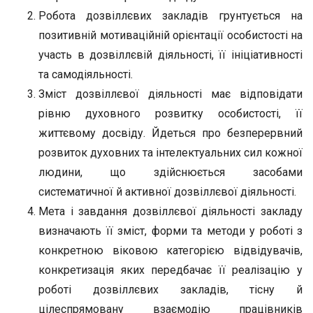
Робота дозвіллєвих закладів грунтується на
позитивній мотиваційній орієнтації особистості на
участь в дозвіллєвій діяльності, її ініціативності
та самодіяльності.
Зміст дозвіллєвої діяльності має відповідати
рівню духовного розвитку особистості, її
життєвому досвіду. Йдеться про безперервний
розвиток духовних та інтелектуальних сил кожної
людини, що здійснюється засобами
систематичної й активної дозвіллєвої діяльності.
Мета і завдання дозвіллєвої діяльності закладу
визначають її зміст, форми та методи у роботі з
конкретною віковою категорією відвідувачів,
конкретизація яких передбачає її реалізацію у
роботі дозвіллєвих закладів, тісну й
цілеспрямовану взаємодію працівників