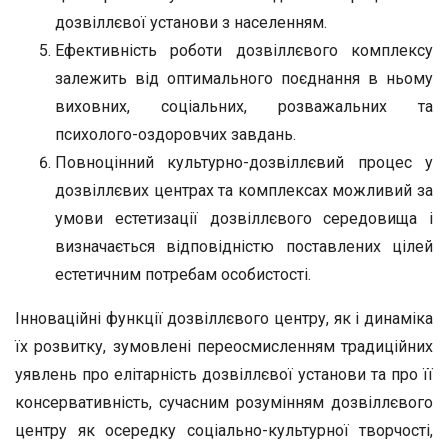
дозвіллєвої установи з населенням.
Ефективність роботи дозвіллєвого комплексу
залежить від оптимального поєднання в ньому
виховних, соціальних, розважальних та
психолого-оздоровчих завдань.
Повноцінний культурно-дозвіллєвий процес у
дозвіллєвих центрах та комплексах можливий за
умови естетизації дозвіллєвого середовища і
визначається відповідністю поставлених цілей
естетичним потребам особистості.
Інноваційні функції дозвіллєвого центру, як і динаміка
їх розвитку, зумовлені переосмисленням традиційних
уявлень про елітарність дозвіллєвої установи та про її
консервативність, сучасним розумінням дозвіллєвого
центру як осередку соціально-культурної творчості,