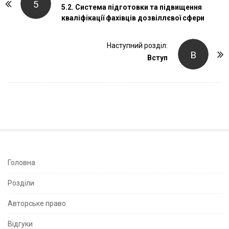
5
o
5.2. Система підготовки та підвищення
кваліфікації фахівців дозвіллєвої сфери
s
t
Наступний розділ:
N
В
Вступ
a
v
i
g
a
t
i
o
S
Головна
n
i
Розділи
t
e
Авторське право
S
Відгуки