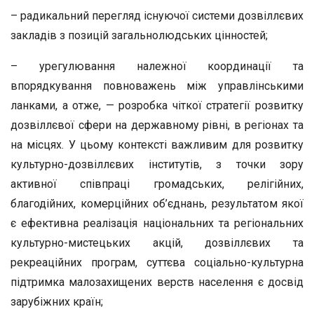
– радикальний перегляд існуючої системи дозвіллєвих
закладів з позицій загальнолюдських цінностей;
– урегулювання належної координації та
впорядкування повноважень між управлінськими
ланками, а отже, — розробка чіткої стратегії розвитку
дозвіллєвої сфери на державному рівні, в регіонах та
на місцях. У цьому контексті важливим для розвитку
культурно-дозвіллєвих інститутів, з точки зору
активної співпраці громадських, релігійних,
благодійних, комерційних об’єднань, результатом якої
є ефективна реалізація національних та регіональних
культурно-мистецьких акцій, дозвіллєвих та
рекреаційних програм, суттєва соціально-культурна
підтримка малозахищених верств населення є досвід
зарубіжних країн;