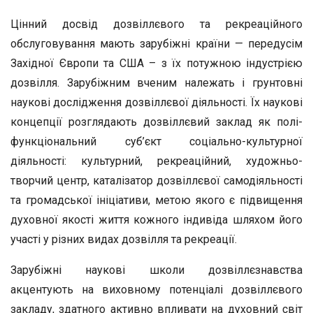
Цінний досвід дозвіллєвого та рекреаційного
обслуговування мають зарубіжні країни — передусім
Західної Європи та США – з їх потужною індустрією
дозвілля. Зарубіжним вченим належать і грунтовні
наукові дослідження дозвіллєвої діяльності. Їх наукові
концепції розглядають дозвіллєвий заклад як полі-
функціональний суб’єкт соціально-культурної
діяльності: культурний, рекреаційний, художньо-
творчий центр, каталізатор дозвіллєвої самодіяльності
та громадської ініціативи, метою якого є підвищення
духовної якості життя кожного індивіда шляхом його
участі у різних видах дозвілля та рекреації.
Зарубіжні наукові школи дозвіллєзнавства
акцентують на виховному потенціалі дозвіллєвого
закладу, здатного активно впливати на духовний світ