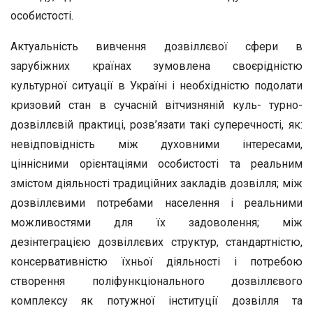
особистості.
Актуальність вивчення дозвіллєвої сфери в
зарубіжних країнах зумовлена своєрідністю
культурної ситуації в Україні і необхідністю подолати
кризовий стан в сучасній вітчизняній куль- турно-
дозвіллєвій практиці, розв’язати такі суперечності, як:
невідповідність між духовними інтересами,
ціннісними орієнтаціями особистості та реальним
змістом діяльності традиційних закладів дозвілля; між
дозвіллєвими потребами населення і реальними
можливостями для їх задоволення; між
дезінтеграцією дозвіллєвих структур, стандартністю,
консервативністю їхньої діяльності і потребою
створення поліфункціонального дозвіллєвого
комплексу як потужної інституції дозвілля та