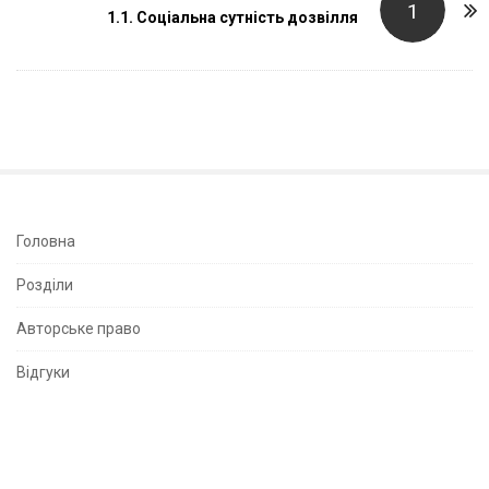
1
1.1. Соціальна сутність дозвілля
N
a
v
i
g
a
t
i
S
Головна
o
i
Розділи
n
t
e
Авторське право
S
Відгуки
i
d
e
b