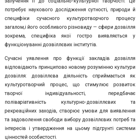
залучення її до соціально-культурної творчості. Це
потребує наукового дослідження сутності, природи й
специфіки сучасного культуротворчого процесу
загалом,і його особливого різновиду — сфери дозвілля
зокрема, специфіка якої гостро виявляється у
функціонуванні дозвіллєвих інститутів.
Сучасні уявлення про функції закладів дозвілля
відповідають принципово новому розумінню культури
дозвілля: дозвіллєва діяльність сприймається як
культуротворчий процес, що стимулює розвиток
творчої індивідуальності, передбачає
поліваріативність культурно-дозвіллєвих та
рекреаційних заходів, створює умови для виявлення
та задоволення свободи вибору дозвіллєвих потреб та
інтересів і утвердження на цьому підгрунті системи
цінностей особистості.