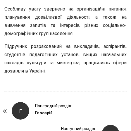
Особливу увагу звернено на організаційні питання,
планування дозвіллєвої діяльності, а також на
вивчення запитів та інтересів різних соціально-
демографічних груп населення.
Підручник розрахований на викладачів, аспірантів,
студентів педагогічних установ, вищих навчальних
закладів культури та мистецтва, працівників сфери
дозвілля в Україні.
P
Попередній розділ:
Г
o
Глосарій
s
t
Наступний розділ: