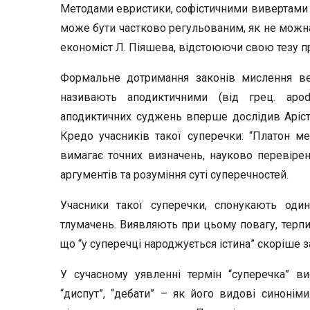
Методами евристики, софістичними вивертами а
може бути частково регульованим, як не можна 
економіст Л. Піяшева, відстоюючи свою тезу п
Формальне дотримання законів мислення ве
називають аподиктичними (від грец. apod
аподиктичних суджень вперше дослідив Арістот
Кредо учасників такої суперечки: “Платон ме
вимагає точних визначень, науково перевірен
аргументів та розуміння суті суперечностей.
Учасники такої суперечки, спонукають оди
тлумачень. Виявляють при цьому повагу, терпи
що “у суперечці народжується істина” скоріше з
У сучасному уявленні термін “суперечка” вис
“диспут”, “дебати” – як його видові синонім