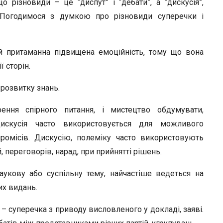
 різновиди – це “диспут” і “дебати”, а “дискусія”,
. Погодимося з думкою про різновиди суперечки і
й притаманна підвищена емоційність, тому що вона
 сторін.
розвитку знань.
ення спірного питання, і мистецтво обдумувати,
Дискусія часто використовується для можливого
ромісів. Дискусію, полеміку часто використовують
, переговорів, нарад, при прийнятті рішень.
аукову або суспільну тему, найчастіше ведеться на
их видань.
 суперечка з приводу висловленого у докладі, заяві.