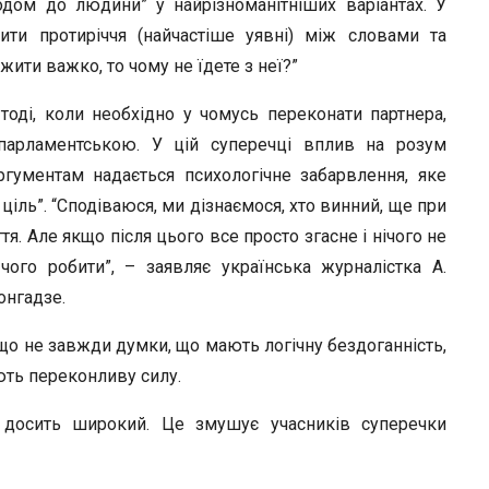
дом до людини” у найрізноманітніших варіантах. У
ти протиріччя (найчастіше уявні) між словами та
жити важко, то чому не їдете з неї?”
оді, коли необхідно у чомусь переконати партнера,
парламентською. У цій суперечці вплив на розум
ргументам надається психологічне забарвлення, яке
 ціль”. “Сподіваюся, ми дізнаємося, хто винний, ще при
ття. Але якщо після цього все просто згасне і нічого не
чого робити”, – заявляє українська журналістка А.
онгадзе.
що не завжди думки, що мають логічну бездоганність,
ють переконливу силу.
и досить широкий. Це змушує учасників суперечки