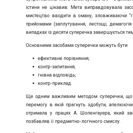
істини не цікавив. Мета виправдовувала засо
мистецтво вводити в оману, зловживаючи “г
прийомами (заплутування, лестощі, демагогія 
випадках із десяти суперечка завершується тим
Основними засобами суперечки можуть бути:
ефективне порівняння;
контр-запитання;
гнівна відповідь;
контр-приклад.
Ще одним важливим методом суперечки, що д
перемогу в якій прагнуть здобути, апелюючи
отримала у працях А. Шопенгауера, який зв
позбавляв її предметно-логічного смислу.