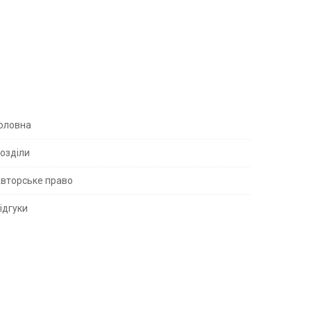
S
оловна
озділи
вторське право
S
ідгуки