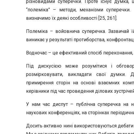
різновидами суперечки. Проте існує думка, що
“полеміка” – методи, механізми суперечки
визначимо їх деякі особливості [25, 261].
Полеміка – войовнича суперечка. Зазвичай ї
виникає у результаті протиборства, конфронтації
Водночас – це ефективний спосіб переконання, 
Під дискусією може розумітися і обговор
розмірковувати, викладати свої думки. 
примирення сторін на основі взаємних комп
керівники під час проведення ділових зустрічей
У нам час диспут – публічна суперечка на н
наукових конференціях, на сторінках періодичн
Досить активно нині використовуються дебати –