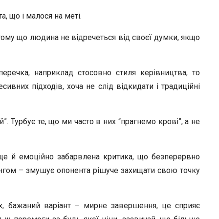
, що і малося на меті.
ому що людина не відречеться від своєї думки, якщо
перечка, наприклад стосовно стиля керівництва, то
ивних підходів, хоча не слід відкидати і традиційні
й”. Турбує те, що ми часто в них “прагнемо крові”, а не
 ще й емоційно забарвлена критика, що безперервно
ангом – змушує опонента рішуче захищати свою точку
ях, бажаний варіант – мирне завершення, це сприяє