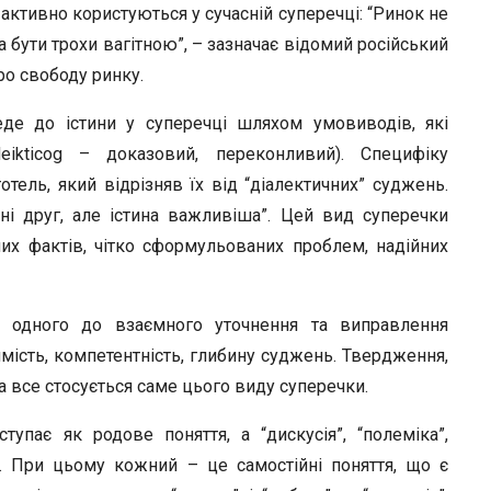
ктивно користуються у сучасній суперечці: “Ринок не
бути трохи вагітною”, – зазначає відомий російський
ро свободу ринку.
де до істини у суперечці шляхом умовиводів, які
eikticog – доказовий, переконливий). Специфіку
ель, який відрізняв їх від “діалектичних” суджень.
ні друг, але істина важливіша”. Цей вид суперечки
их фактів, чітко сформульованих проблем, надійних
н одного до взаємного уточнення та виправлення
мість, компетентність, глибину суджень. Твердження,
а все стосується саме цього виду суперечки.
тупає як родове поняття, а “дискусія”, “полеміка”,
и. При цьому кожний – це самостійні поняття, що є