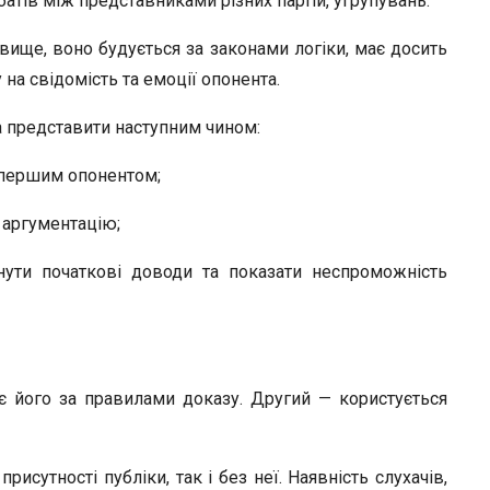
атів між представниками різних партій, угрупувань.
вище, воно будується за законами логіки, має досить
 на свідомість та емоції опонента.
 представити наступним чином:
) першим опонентом;
а аргументацію;
ути початкові доводи та показати неспроможність
є його за правилами доказу. Другий — користується
исутності публіки, так і без неї. Наявність слухачів,