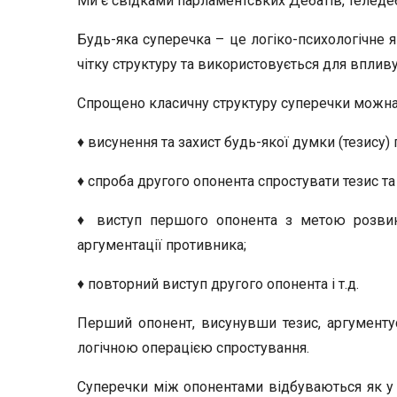
Ми є свідками парламентських Дебатів, теледеб
Будь-яка суперечка – це логіко-психологічне я
чітку структуру та використовується для впливу
Спрощено класичну структуру суперечки можна
♦ висунення та захист будь-якої думки (тезису
♦ спроба другого опонента спростувати тезис т
♦ виступ першого опонента з метою розвин
аргументації противника;
♦ повторний виступ другого опонента і т.д.
Перший опонент, висунувши тезис, аргументу
логічною операцією спростування.
Суперечки між опонентами відбуваються як у пр