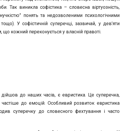
r
би. Так виникла софістика – словесна віртуозність,
нучкістю” понять та недозволеними психологічними
тощо). У софістичній суперечці, зазвичай, у дев’яти
, що кожний переконується у власній правоті.
ійшов до наших часів, є евристика. Це суперечка,
 частіше до емоцій. Особливий розвиток евристика
одив суперечку до словесного фехтування і часто