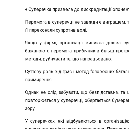
♦ Суперечка призвела до дискредитації опонента
Перемога в суперечці не завжди є виграшем, т
її переконали супротив волі.
Якщо у фірмі, організації виникла ділова су
бажаною є перемога прибічників більш прогрес
методи, руйнувати те, що напрацьовано.
Суттєву роль відіграє і метод “словесних баталі
примирення.
Однак не слід забувати, що безпідставна, та
повторюється у суперечці, обертається бумер
зору.
У суперечках, які відбуваються в організаці