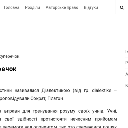
Головна
Розділи
Авторське право
Відгуки
Г
 суперечок
i
Р
t
речок
e
А
В
i
тини називалася Діалектикою (від гр. dialektike –
d
проповідували Сократ, Платон.
e
 вправи для тренування розуму своїх учнів. Учні,
b
ли свої здібності протистояти нечесним прийомам
a
 перемогу над опонентом, тих, хто сперечався, пошук