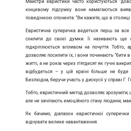
Майстри евристики часто користуються “дово
кінцевому підсумку вони намагаються вияви
поведінкою опонента: “Ви кажете, що в столиці 
Евристична суперечка ведеться перш за все т
схилити до своєї думки. Її називають ще 
підкріплюється впливом на почуття. Тобто, а
дозволяє посилити їх, і вони починають “бити в
житті, а не років через п’ятдесят як гучні викри
відбудеться – у цій країні більше не буде 
Безлюдна, беручи участь у дискусії у справі Г. Г
Тобто, евристичний метод дозволяє зрозуміти, 
але не зачіпають емоційного стану людини, ма
Як бачимо, діапазон евристичної суперечк
відчувати велике навантаження.