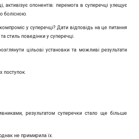
ці, активізує опонентів: перемога в суперечці улещує
о болісною.
компроміс у суперечці? Дати відповідь на це питання
 та стиль поведінки у суперечці.
розглянути цільові установки та можливі результати
 поступок.
вниками, результатом суперечки стало ще більше
однак не примирила їх.