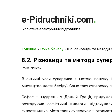
e-Pidruchniki.com
.
Бібліотека електронних підручників
Головна
»
Етика бізнесу
»
8.2. Різновиди та методи
8.2. Різновиди та методи супе
Етика бізнесу
В античні часи суперечка з метою пошуку іс
мистецтво вести бесіду). Саме таку суперечку 
Софос – мудрець у Давній Греції, придумав
розгадуючи софістичні виверти, відточува
супротивника. Мета таких суперечок – отримати