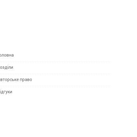
S
оловна
озділи
вторське право
S
ідгуки