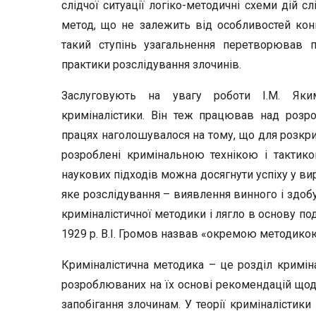
слідчої ситуації логіко-методичні схеми дій с
метод, що не залежить від особливостей конк
такий ступінь узагальнення перетворював п
практики розслідування злочинів.
Заслуговують на увагу роботи І.М. Яки
криміналістики. Він теж працював над розр
працях наголошувалося на тому, що для розкри
розроблені кримінальною технікою і тактик
наукових підходів можна досягнути успіху у ви
яке розслідування – виявлення винного і здоб
криміналістичної методики і лягло в основу по
1929 р. В.І. Громов назвав «окремою методико
Криміналістична методика – це розділ кримін
розроблюваних на їх основі рекомендацій щодо 
запобігання злочинам. У теорії криміналістики