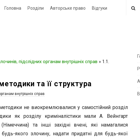
Головна
Розділи
Авторське право
Відгуки
Г
очинів, підслідних органам внутрішніх справ
»
1.1.
i
Р
t
e
А
 методики та її структура
В
органам внутрішніх справ
i
d
 методики не виокремлювалися у самостійний розділ
e
ики як розділу криміналістики мали А. Вейнгарт
b
 (Німеччина) та інші західні вчені, які намагалися
a
будь-якого злочину, надати придатні для будь-якої