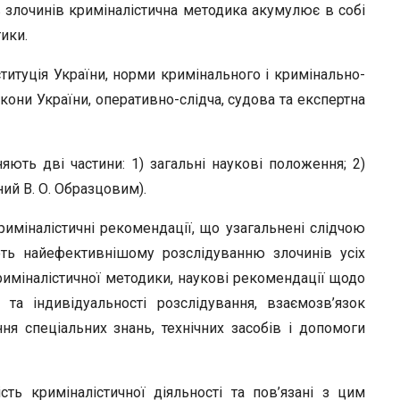
 злочинів криміналістична методика акумулює в собі
тики.
итуція України, норми кримінального і кримінально-
кони України, оперативно-слідча, судова та експертна
яють дві частини: 1) загальні наукові положення; 2)
ий В. О. Образцовим).
иміналістичні рекомендації, що узагальнені слідчою
ють найефективнішому розслідуванню злочинів усіх
иміналістичної методики, наукові рекомендації щодо
 та індивідуальності розслідування, взаємозв’язок
ня спеціальних знань, технічних засобів і допомоги
сть криміналістичної діяльності та пов’язані з цим