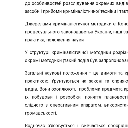
до особливостей розслідування окремих видів
засоби і прийоми криміналістичної техніки і так
Джерелами криміналістичної методики є: Конст
процесуального законодавства України, інші за
практика, положення науки.
У структурі криміналістичної методики розрізн
окремі методики (такий поділ був запропонован
Загальні наукові положення – це вимоги та кр
практикою, ґрунтуються на законі та сприя
видів. Вони охоплюють: проблеми предмета кр
їх побудови і розробки, поняття плановості
слідчого з оперативним апаратом, використан
громадськості.
Водночас з’ясовується і вивчається своєрідні