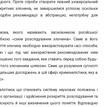
r
лідчого. Проте спроби створити певний універсальний
ретних злочинів, не завершилися успіхом, оскільки
одібні рекомендації в абстракцію, непотрібну для
мова, якого називають засновником російської
обкою «схем розслідування злочинів». Саме в його
ття злочину необхідно використовувати «всі способи,
ою і що під час використання рекомендованих ним
рішенні того завдання, яке ставить перед собою будь-
утого злочинним шляхом». Саме це розуміння сутності
дальших досліджень в цій сфері криміналістики, яку в
ю».
алістики, що становить систему наукових положень і
організації і здійснення розкриття, розслідування та
 існують й інші визначення цього поняття. Відповідно