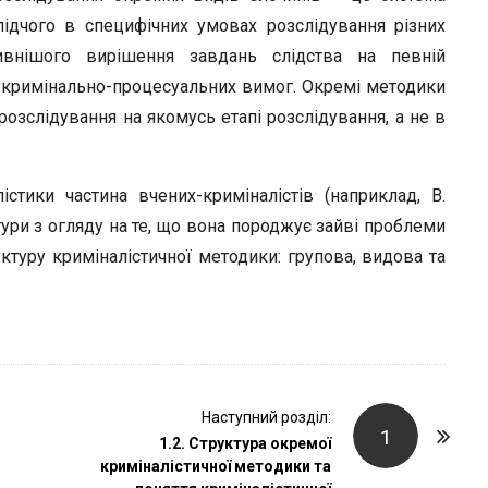
лідчого в специфічних умовах розслідування різних
ивнішого вирішення завдань слідства на певній
м кримінально-процесуальних вимог. Окремі методики
озслідування на якомусь етапі розслідування, а не в
стики частина вчених-криміналістів (наприклад, В.
ури з огляду на те, що вона породжує зайві проблеми
ктуру криміналістичної методики: групова, видова та
Наступний розділ:
1
1.2. Структура окремої
криміналістичної методики та