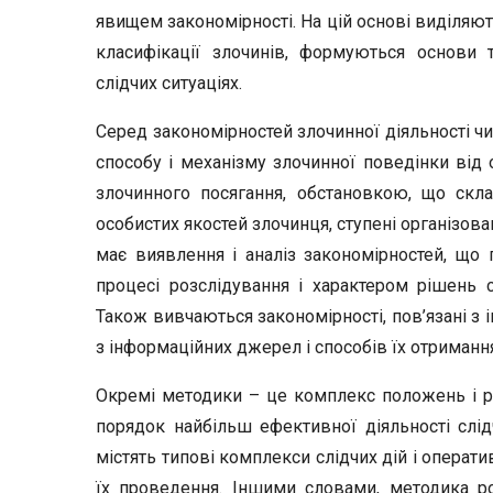
явищем закономірності. На цій основі виділяют
класифікації злочинів, формуються основи 
слідчих ситуаціях.
Серед закономірностей злочинної діяльності чи
способу і механізму злочинної поведінки від
злочинного посягання, обстановкою, що скла
особистих якостей злочинця, ступені організова
має виявлення і аналіз закономірностей, що 
процесі розслідування і характером рішень с
Також вивчаються закономірності, пов’язані з
з інформаційних джерел і способів їх отриманн
Окремі методики – це комплекс положень і р
порядок найбільш ефективної діяльності слід
містять типові комплекси слідчих дій і операт
їх проведення. Іншими словами, методика р