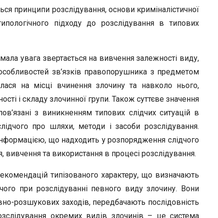
ься принципи розслідування, основи криміналістичної
типологічного підходу до розслідування в типових
мала увага звертається на вивчення залежності виду,
 особливостей зв’язків правопорушника з предметом
лася на місці вчинення злочину та навколо нього,
ності і складу злочинної групи. Також суттєве значення
пов’язані з виникненням типових слідчих ситуацій в
лідчого про шляхи, методи і засоби розслідування.
 інформацією, що надходить у розпорядження слідчого
я, вивчення та використання в процесі розслідування.
екомендацій типізованого характеру, що визначають
чого при розслідуванні певного виду злочину. Вони
ивно-розшукових заходів, передбачають послідовність
озслідування окремих видів злочинів – це система