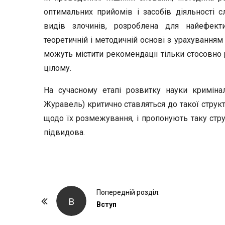
оптимальних прийомів і засобів діяльності с
видів злочинів, розроблена для найефект
теоретичній і методичній основі з урахування
можуть містити рекомендації тільки стосовно р
цілому.
На сучасному етапі розвитку науки криміналі
Журавель) критично ставляться до такої структ
щодо їх розмежування, і пропонують таку стру
підвидова.
P
Попередній розділ:
В
o
Вступ
s