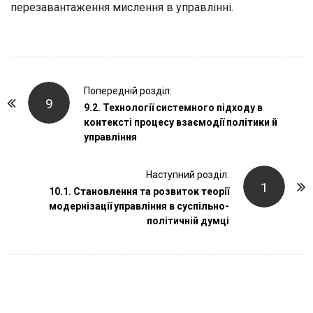
перезавантаження мислення в управлінні.
P
Попередній розділ:
9
o
9.2. Технології системного підходу в
контексті процесу взаємодії політики й
s
управління
t
N
Наступний розділ:
a
1
10.1. Становлення та розвиток теорії
v
модернізації управління в суспільно-
i
політичній думці
g
a
t
i