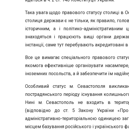
Така увага щодо правового статусу столиці в 
столиця держави є не тільки, як правило, гол
історичним, а і політико-адміністративним
знаходяться і працюють вищі органи держав
інстанції, саме тут перебувають акредитовані в
Все це вимагає спеціального правового статус
якомога ефективніше організувати насамперед
іноземних посольств, а й забезпечити їм надійну
Особливий статус м. Севастополя виклика
пострадянського періоду існування колишньо
Нині м. Севастополь не входить в терито
(відповідно до ст. 5 Закону України «Пр
адміністративно-територіальною одиницею заг
місцем базування російського і українського ф