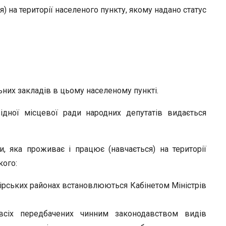
я) на території населеного пункту, якому надано статус
ьних закладів в цьому населеному пункті.
дної місцевої ради народних депутатів видається
, яка проживає і працює (навчається) на території
кого:
гірських районах встановлюються Кабінетом Міністрів
 всіх передбачених чинним законодавством видів