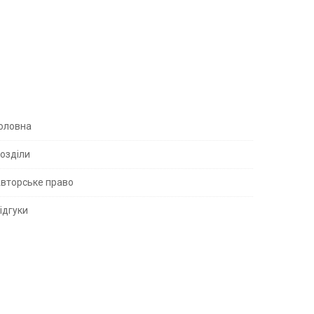
S
оловна
озділи
вторське право
S
ідгуки