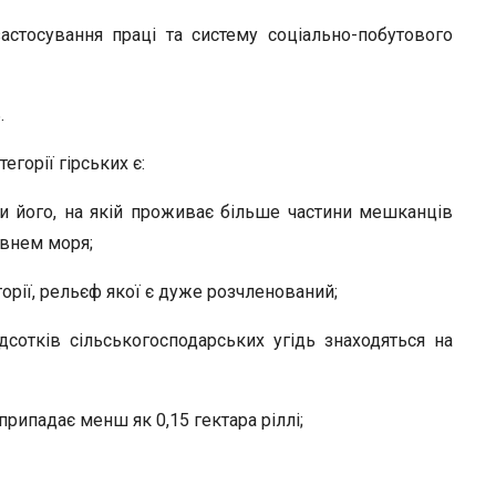
астосування праці та систему соціально-побутового
.
егорії гірських є:
и його, на якій проживає більше частини мешканців
івнем моря;
орії, рельєф якої є дуже розчленований;
сотків сільськогосподарських угідь знаходяться на
рипадає менш як 0,15 гектара ріллі;