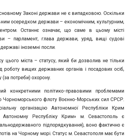
Основному Законі держави не є випадковою. Оскільки
овним осередком держави – економічним, культурним,
 центром. Останнє означає, що саме в цьому місті
и – парламент, глава держави, уряд, вищі судові
 державі іноземні посли.
у цього міста – статусу, який би дозволив не тільки
 роботу вищих державних органів і посадових осіб,
 (за потреби) охорону.
ний конкретними політико-правовими проблемами
го Чорноморського флоту Воєнно-Морських сил СРСР.
ріальну організацію Автономної Республіки Крим
о Автономну Республіку Крим» м. Севастополь є
альнодержавного підпорядкування), воно фактично є
лотів на Чорному морі. Статус м. Севастополя має бути