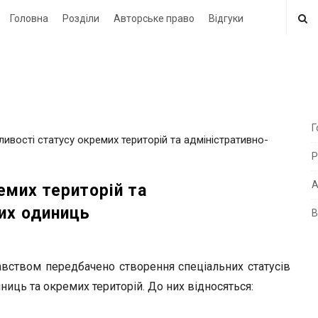
Головна
Розділи
Авторське право
Відгуки
Г
ливості статусу окремих територій та адміністративно-
i
Р
t
e
А
емих територій та
их одиниць
В
i
d
e
авством передбачено створення спеціальних статусів
b
ниць та окремих територій. До них відносяться:
a