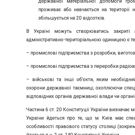
державної матеріальної допомоги гром
проживає або навчається на території н
збільшується на 20 відсотків.
В Україні можуть створюватись закриті ад
адміністративно-територіальною одиницею є те
– промислові підприємства з розробки, виготовл
– промислові підприємства з переробки радіоак
– військові та інші об’єкти, яким необхід
охорони державної таємниці, охоплюючи спец
відповідних органів державної влади чи орган
Частина 6 ст. 20 Конституції України визначає мі
України йдеться про те, що м. Київ має спе
особливості правового статусу столиці (зокре
йдеться в ч. 2 ст. 140 Конституції України.