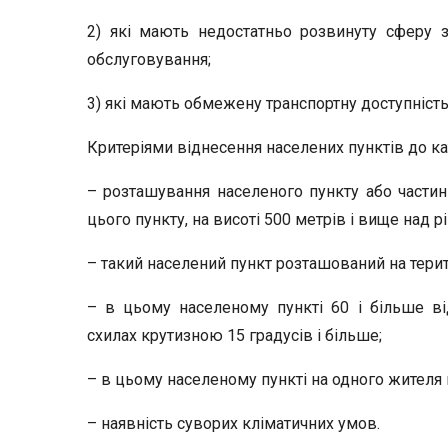
2) які мають недостатньо розвинуту сферу з
обслуговування;
3) які мають обмежену транспортну доступність
Критеріями віднесення населених пунктів до кат
– розташування населеного пункту або частин
цього пункту, на висоті 500 метрів і вище над р
– такий населений пункт розташований на терит
– в цьому населеному пункті 60 і більше від
схилах крутизною 15 градусів і більше;
– в цьому населеному пункті на одного жителя п
– наявність суворих кліматичних умов.