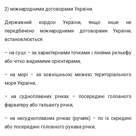
2) міжнародними договорами України.
Державний кордон України, якщо інше не
передбачено міжнародними договорами України,
встановлюється:
– на суші – за характерними точками і лініями рельєфу
або чітко видимими орієнтирами;
– на морі – за зовнішньою межею територіального
моря України;
– на судноплавних річках – посередині головного
фарватеру або тальвегу річки;
– на несудноплавних річках (ручаях) – по їх середині
або посередині головного рукава річки;