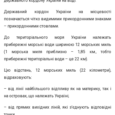
державного кордону України на воді.
Державний кордон України на місцевості
позначається чітко видимими прикордонними знаками
– прикордонними стовпами.
До територіального моря України належать
прибережні морські води шириною 12 морських миль
(1 морська миля приблизно – 1,85 км., тобто
прибережні територіальні води – це 22 км).
Цю відстань, 12 морських миль (22 кілометри),
відраховують:
– від лінії найбільшого відпливу як на материку, так і
на островах, що належать Україні;
– від прямих вихідних ліній, які з’єднують відповідні
точки.