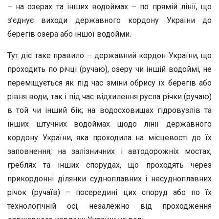
– на озерах та інших водоймах – по прямій лінії, що
з’єднує виходи державного кордону України до
берегів озера або іншої водойми.
Тут діє таке правило – державний кордон України, що
проходить по річці (ручаю), озеру чи іншій водоймі, не
переміщується як під час зміни обрису їх берегів або
рівня води, так і під час відхилення русла річки (ручаю)
в той чи інший бік; на водосховищах гідровузлів та
інших штучних водоймах щодо лінії державного
кордону України, яка проходила на місцевості до їх
заповнення; на залізничних і автодорожніх мостах,
греблях та інших спорудах, що проходять через
прикордонні ділянки судноплавних і несудноплавних
річок (ручаїв) – посередині цих споруд або по їх
технологічній осі, незалежно від проходження