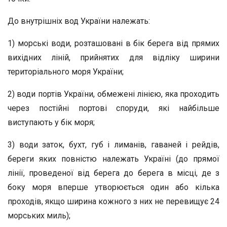
До внутрішніх вод України належать:
1) морські води, розташовані в бік берега від прямих
вихідних ліній, прийнятих для відліку ширини
територіального моря України;
2) води портів України, обмежені лінією, яка проходить
через постійні портові споруди, які найбільше
виступають у бік моря;
3) води заток, бухт, губ і лиманів, гаваней і рейдів,
береги яких повністю належать Україні (до прямої
лінії, проведеної від берега до берега в місці, де з
боку моря вперше утворюється один або кілька
проходів, якщо ширина кожного з них не перевищує 24
морських миль);