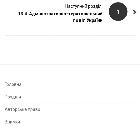
t
Наступний розділ:
N
1
13.4. Адміністративно-територіальний
a
поділ України
v
i
g
a
t
i
o
n
S
Головна
i
Розділи
t
e
Авторське право
S
Відгуки
i
d