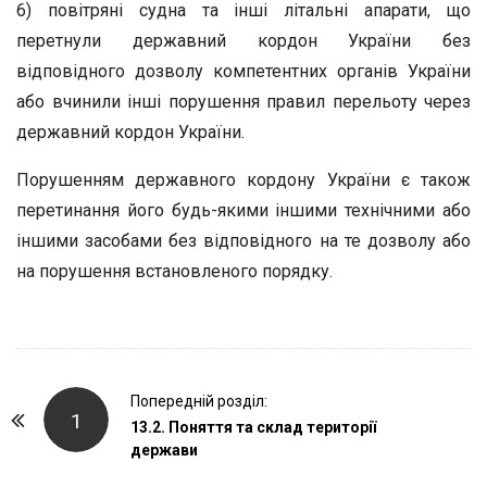
6) повітряні судна та інші літальні апарати, що
перетнули державний кордон України без
відповідного дозволу компетентних органів України
або вчинили інші порушення правил перельоту через
державний кордон України.
Порушенням державного кордону України є також
перетинання його будь-якими іншими технічними або
іншими засобами без відповідного на те дозволу або
на порушення встановленого порядку.
P
Попередній розділ:
1
o
13.2. Поняття та склад території
держави
s