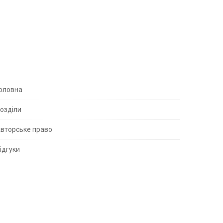
S
оловна
озділи
вторське право
S
ідгуки