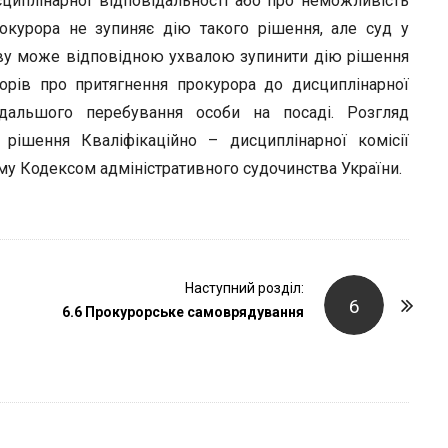
циплінарної відповідальності або про неможливість
окурора не зупиняє дію такого рішення, але суд у
ову може відповідною ухвалою зупинити дію рішення
рорів про притягнення прокурора до дисциплінарної
одальшого перебування особи на посаді. Розгляд
рішення Кваліфікаційно – дисциплінарної комісії
му Кодексом адміністративного судочинства України.
Наступний розділ:
6
6.6 Прокурорське самоврядування