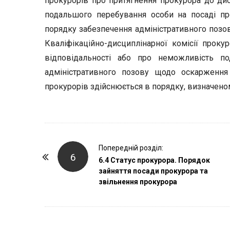
прокурорів про притягнення прокурора до дис
подальшого перебування особи на посаді пр
порядку забезпечення адміністративного поз
Кваліфікаційно-дисциплінарної комісії проку
відповідальності або про неможливість п
адміністративного позову щодо оскарження 
прокурорів здійснюється в порядку, визначено
P
Попередній розділ:
6
o
6.4 Статус прокурора. Порядок
зайняття посади прокурора та
s
звільнення прокурора
t
N
a