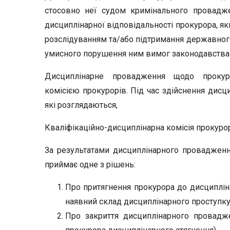
стосовно неї судом кримінального провадж
дисциплінарної відповідальності прокурора, 
розслідуванням та/або підтримання державног
умисного порушення ним вимог законодавства 
Дисциплінарне провадження щодо прокуро
комісією прокурорів. Під час здійснення дисц
які розглядаються,
Кваліфікаційно-дисциплінарна комісія прокуро
За результатами дисциплінарного провадження
приймає одне з рішень:
Про притягнення прокурора до дисциплінар
наявний склад дисциплінарного проступку
Про закриття дисциплінарного провадже