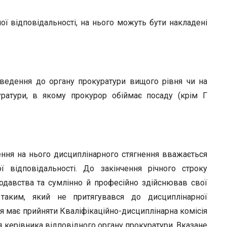
ої відповідальності, на нього можуть бути накладені
еведення до органу прокуратури вищого рівня чи на
ратури, в якому прокурор обіймає посаду (крім Г
ння на нього дисциплінарного стягнення вважається
ї відповідальності. До закінчення річного строку
одавства та сумлінно й професійно здійснював свої
таким, який не притягувався до дисциплінарної
я має прийняти Кваліфікаційно-дисциплінарна комісія
 керівника відповідного органу прокуратури. Вказане