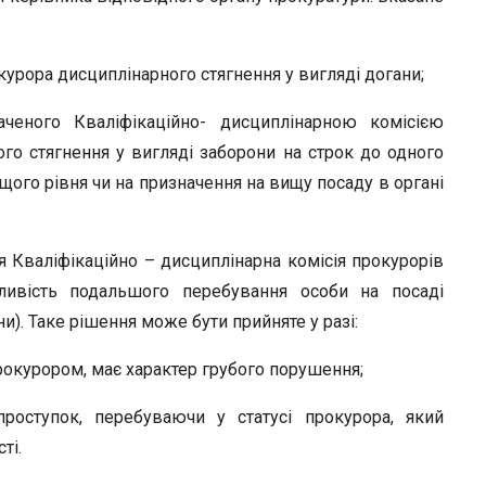
окурора дисциплінарного стягнення у вигляді догани;
аченого Кваліфікаційно- дисциплінарною комісією
ого стягнення у вигляді заборони на строк до одного
ого рівня чи на призначення на вищу посаду в органі
 Кваліфікаційно – дисциплінарна комісія прокурорів
ивість подальшого перебування особи на посаді
и). Таке рішення може бути прийняте у разі:
рокурором, має характер грубого порушення;
роступок, перебуваючи у статусі прокурора, який
ті.