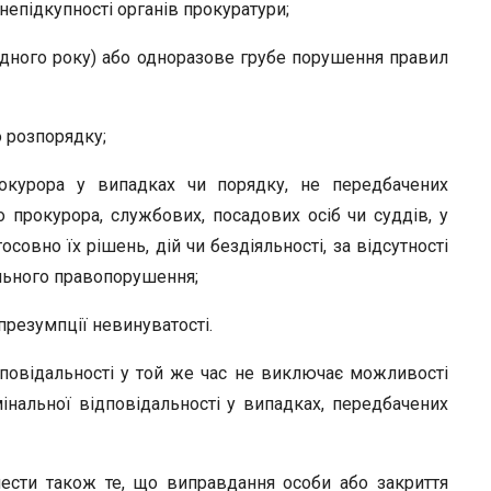
 непідкупності органів прокуратури;
 одного року) або одноразове грубе порушення правил
 розпорядку;
окурора у випадках чи порядку, не передбачених
 прокурора, службових, посадових осіб чи суддів, у
овно їх рішень, дій чи бездіяльності, за відсутності
ального правопорушення;
презумпції невинуватості.
повідальності у той же час не виключає можливості
інальної відповідальності у випадках, передбачених
нести також те, що виправдання особи або закриття