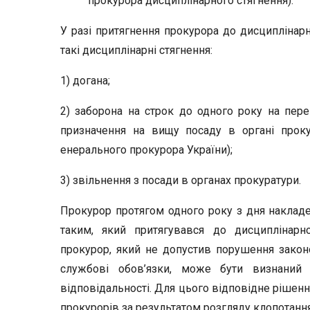
прокурора дисциплінарного стягнення).
У разі притягнення прокурора до дисциплінарн
такі дисциплінарні стягнення:
1) догана;
2) заборона на строк до одного року на пер
призначення на вищу посаду в органі проку
енерального прокурора України);
3) звільнення з посади в органах прокуратури.
Прокурор протягом одного року з дня накладе
таким, який притягувався до дисциплінарно
прокурор, який не допустив порушення закон
службові обов’язки, може бути визнаний 
відповідальності. Для цього відповідне рішенн
прокурорів за результатом розгляду клопотання