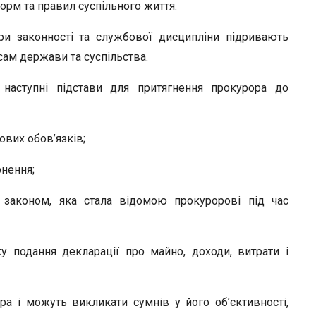
r
орм та правил суспільного життя.
ри законності та службової дисципліни підривають
сам держави та суспільства.
 наступні підстави для притягнення прокурора до
вих обов’язків;
рнення;
 законом, яка стала відомою прокуророві під час
 подання декларації про майно, доходи, витрати і
ра і можуть викликати сумнів у його об’єктивності,