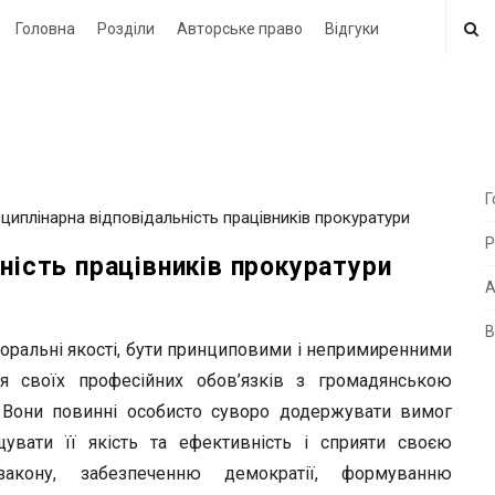
Головна
Розділи
Авторське право
Відгуки
Г
сциплінарна відповідальність працівників прокуратури
i
Р
t
ність працівників прокуратури
e
А
В
i
оральні якості, бути принциповими і непримиренними
d
я своїх професійних обов’язків з громадянською
e
. Вони повинні особисто суворо додержувати вимог
b
ищувати її якість та ефективність і сприяти своєю
a
акону, забезпеченню демократії, формуванню