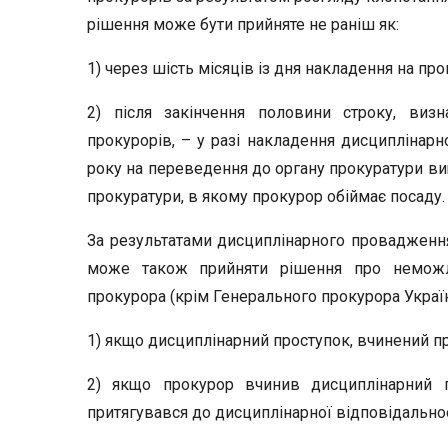
рішення може бути прийняте не раніш як:
1) через шість місяців із дня накладення на пр
2) після закінчення половини строку, визн
прокурорів, – у разі накладення дисциплінарн
року на переведення до органу прокуратури вищ
прокуратури, в якому прокурор обіймає посаду.
За результатами дисциплінарного провадження
може також прийняти рішення про неможл
прокурора (крім Генерального прокурора Україн
1) якщо дисциплінарний проступок, вчинений п
2) якщо прокурор вчинив дисциплінарний п
притягувався до дисциплінарної відповідальнос