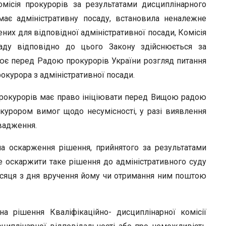
омісія прокурорів за результатами дисциплінарного
має адміністративну посаду, встановила неналежне
них для відповідної адміністративної посади, Комісія
аду відповідно до цього Закону здійснюється за
іює перед Радою прокурорів України розгляд питання
окурора з адміністративної посади.
прокурорів має право ініціювати перед Вищою радою
курором вимог щодо несумісності, у разі виявлення
вадження.
а оскарження рішення, прийнятого за результатами
 оскаржити таке рішення до адміністративного суду
ісяця з дня вручення йому чи отримання ним поштою
а рішення Кваліфікаційно- дисциплінарної комісії