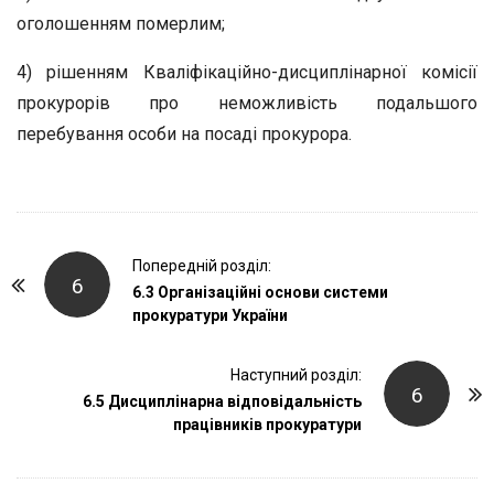
оголошенням померлим;
4) рішенням Кваліфікаційно-дисциплінарної комісії
прокурорів про неможливість подальшого
перебування особи на посаді прокурора.
P
Попередній розділ:
6
o
6.3 Організаційні основи системи
прокуратури України
s
t
Наступний розділ:
N
6
6.5 Дисциплінарна відповідальність
a
працівників прокуратури
v
i