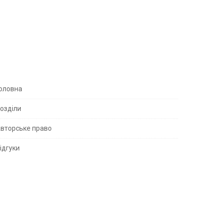
S
оловна
озділи
вторське право
S
ідгуки