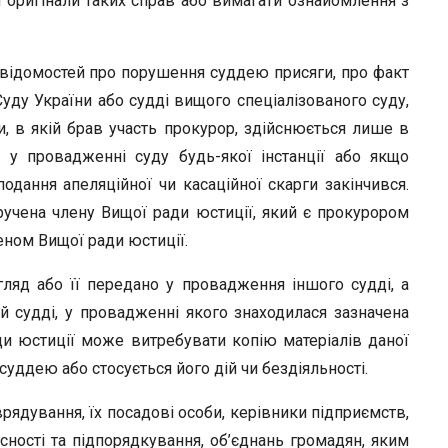
 оригінали таких справ або вимагати ознайомлення з
 відомостей про порушення суддею присяги, про факт
уду України або судді вищого спеціалізованого суду,
и, в якій брав участь прокурор, здійснюється лише в
 у провадженні суду будь-якої інстанції або якщо
дання апеляційної чи касаційної скарги закінчився.
учена члену Вищої ради юстиції, який є прокурором
ном Вищої ради юстиції.
ляд або її передано у провадження іншого судді, а
й судді, у провадженні якого знаходилася зазначена
ди юстиції може витребувати копію матеріалів даної
суддею або стосується його дій чи бездіяльності.
ядування, їх посадові особи, керівники підприємств,
сності та підпорядкування, об’єднань громадян, яким