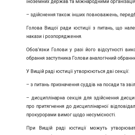
іноземних держав та міжнародними організаці
– здійснення також інших повноважень, перед
Голова Вищої ради юстиції з питань, що нал
накази і розпорядження.
Обов’язки Голови у разі його відсутності ви
обрання заступника Голови аналогічний обранн
У Вищій раді юстиції утворюються дві секції:
– з питань призначення суддів на посади та звіл
– дисциплінарна секція для здійснення дисци
про притягнення до дисциплінарної відповідал
прокурорами вимог щодо несумісності.
При Вищій раді юстиції можуть утворюватис