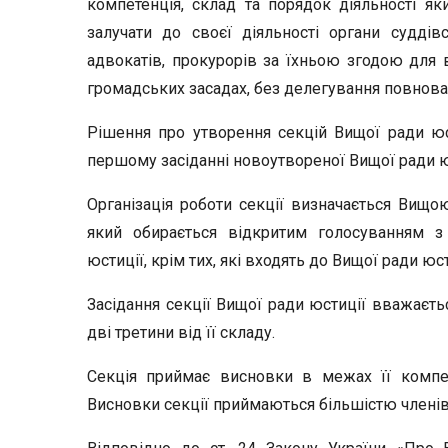
компетенція, склад та порядок діяльності я
залучати до своєї діяльності органи суддівс
адвокатів, прокурорів за їхньою згодою для 
громадських засадах, без делегування повноваж
Рішення про утворення секцій Вищої ради юс
першому засіданні новоутвореної Вищої ради ю
Організація роботи секції визначається Вищо
який обирається відкритим голосуванням з
юстиції, крім тих, які входять до Вищої ради юс
Засідання секції Вищої ради юстиції вважаєт
дві третини від її складу.
Секція приймає висновки в межах її компет
Висновки секції приймаються більшістю членів В