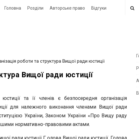
Головна
Розділи
Авторське право
Відгуки
Г
ганізація роботи та структура Вищої ради юстиції
i
Р
t
уктура Вищої ради юстиції
e
А
В
i
стиції та її членів є безпосередня організація
d
иції для належного виконання членами Вищої ради
e
ституцією України, Законом України «Про Вищу раду
b
 іншими нормативно-правовими актами.
a
щої ради юстиції Г олова Вищої ради юстиції. Голова