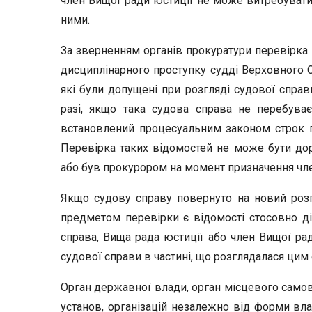
член Вищої ради юстиції не може витребувати
ними.
За зверненням органів прокуратури перевірка
дисциплінарного проступку судді Верховного С
які були допущені при розгляді судової справ
разі, якщо така судова справа не перебуває
встановлений процесуальним законом строк по
Перевірка таких відомостей не може бути дор
або був прокурором на момент призначення чле
Якщо судову справу повернуто на новий розг
предметом перевірки є відомості стосовно ді
справа, Вища рада юстиції або член Вищої ра
судової справи в частині, що розглядалася цим 
Орган державної влади, орган місцевого самовр
установ, організацій незалежно від форми вла