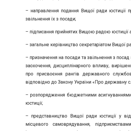
– направлення подання Вищої ради юстиції п
звільнення їх з посади;
– підписання прийнятих Вищою радою юстиції ак
– загальне керівництво секретаріатом Вищої ра
– призначення на посади та звільнення з посад 
заохочення, дисциплінарного впливу, виріше
про присвоєння рангів державного службов
відповідно до Закону України «Про державну с
– розпорядження бюджетними асигнуваннями н
юстиції;
– представництво Вищої ради юстиції у ві
місцевого самоврядування, підприємствам