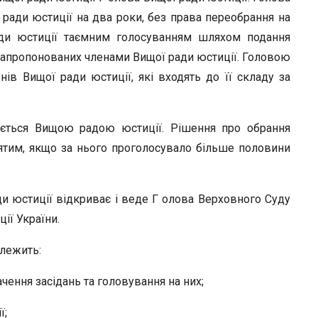
r
 ради юстиції на два роки, без права переобрання на
ради юстиції таємним голосуванням шляхом подання
запропонованих членами Вищої ради юстиції. Головою
ів Вищої ради юстиції, які входять до її складу за
ється Вищою радою юстиції. Рішення про обрання
ятим, якщо за нього проголосувало більше половини
и юстиції відкриває і веде Г олова Верховного Суду
ції України.
лежить:
ачення засідань та головування на них;
ї;