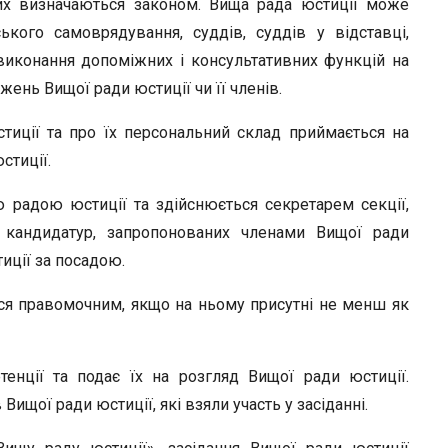
ких визначаються законом. Вища рада юстиції може
ького самоврядування, суддів, суддів у відставці,
виконання допоміжних і консультативних функцій на
ень Вищої ради юстиції чи її членів.
тиції та про їх персональний склад приймається на
стиції.
ю радою юстиції та здійснюється секретарем секції,
 кандидатур, запропонованих членами Вищої ради
тиції за посадою.
ься правомочним, якщо на ньому присутні не менш як
енції та подає їх на розгляд Вищої ради юстиції.
ищої ради юстиції, які взяли участь у засіданні.