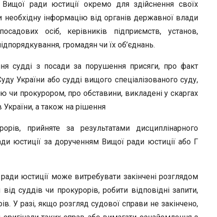
 Вищої ради юстиції окремо для здійснення своїх
 необхідну інформацію від органів державної влади
осадових осіб, керівників підприємств, установ,
ідпорядкування, громадян чи їх об’єднань.
ння судді з посади за порушення присяги, про факт
уду України або судді вищого спеціалізованого суду,
 чи прокурором, про обставини, викладені у скаргах
в України, а також на рішення
урорів, прийняте за результатами дисциплінарного
ди юстиції за дорученням Вищої ради юстиції або Г
 ради юстиції може витребувати закінчені розглядом
я від суддів чи прокурорів, робити відповідні запити,
рів. У разі, якщо розгляд судової справи не закінчено,