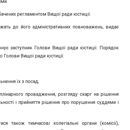
ями.
бачених регламентом Вищої ради юстиції.
ежать до його адміністративних повноважень, видає
конує заступник Голови Вищої ради юстиції. Порядок
ю Голови Вищої ради юстиції.
ьнення їх з посад;
плінарного провадження, розгляду скарг на рішення
ьності і прийняття рішення про порушення суддями і
я також тимчасові колегіальні органи (комісії),