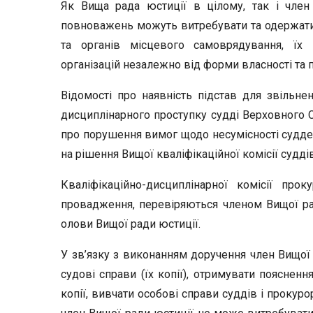
Як Вища рада юстиції в цілому, так і член
повноважень можуть витребувати та одержати
та органів місцевого самоврядування, їх п
організацій незалежно від форми власності та п
Відомості про наявність підстав для звільне
дисциплінарного проступку судді Верховного С
про порушення вимог щодо несумісності суддею
на рішення Вищої кваліфікаційної комісії судді
Кваліфікаційно-дисциплінарної комісії прок
провадження, перевіряються членом Вищої ра
олови Вищої ради юстиції.
У зв’язку з виконанням доручення член Вищої
судові справи (їх копії), отримувати поясненн
копії, вивчати особові справи суддів і прокуро