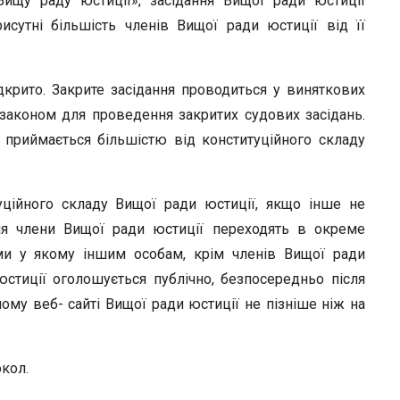
Вищу раду юстиції», засідання Вищої ради юстиції
сутні більшість членів Вищої ради юстиції від її
дкрито. Закрите засідання проводиться у виняткових
 законом для проведення закритих судових засідань.
 приймається більшістю від конституційного складу
уційного складу Вищої ради юстиції, якщо інше не
ня члени Вищої ради юстиції переходять в окреме
іми у якому іншим особам, крім членів Вищої ради
юстиції оголошується публічно, безпосередньо після
му веб- сайті Вищої ради юстиції не пізніше ніж на
окол.