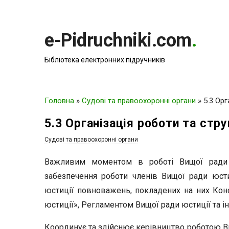
e-Pidruchniki.com
.
Бібліотека електронних підручників
Головна
»
Судові та правоохоронні органи
»
5.3 Ор
5.3 Організація роботи та стр
Судові та правоохоронні органи
Важливим моментом в роботі Вищої ради ю
забезпечення роботи членів Вищої ради юст
юстиції повноважень, покладених на них Кон
юстиції», Регламентом Вищої ради юстиції та
Координує та здійснює керівництво роботою Ви