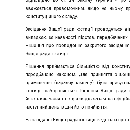
Відповідно до ст. 24 Закону України «Про 
вважається правомочним, якщо на ньому при
конституційного складу.
Засідання Вищої ради юстиції проводяться ві
випадках, за наявності підстав, передбачених
Рішення про проведення закритого засідання
Вищої ради юстиції.
Рішення приймається більшістю від констит
передбачено Законом. Для прийняття рішен
приміщення (нарадчу кімнату), бути присутн
юстиції, забороняється. Рішення Вищої ради 
його винесення та оприлюднюється на офіційно
наступний день із дня його прийняття.
На засіданні Вищої ради юстиції ведеться прот