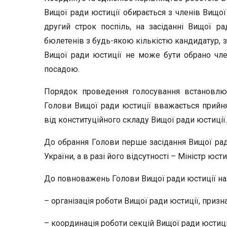
Вищої ради юстиції обирається з членів Вищої
другий строк поспіль, на засіданні Вищої 
бюлетенів з будь-якою кількістю кандидатур, 
Вищої ради юстиції не може бути обрано член
посадою.
Порядок проведення голосування встановлю
Голови Вищої ради юстиції вважається прийн
від конституційного складу Вищої ради юстиції.
До обрання Голови перше засідання Вищої рад
України, а в разі його відсутності – Міністр юсти
До повноважень Голови Вищої ради юстиції на
– організація роботи Вищої ради юстиції, призн
– координація роботи секцій Вищої ради юстиці