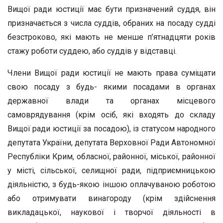
Вищої ради юстиції має бути призначений суддя, він
призначається з числа суддів, обраних на посаду судді
безстроково, які мають не менше п’ятнадцяти років
стажу роботи суддею, або суддів у відставці.
Члени Вищої ради юстиції не мають права суміщати
свою посаду з будь- якими посадами в органах
державної влади та органах місцевого
самоврядування (крім осіб, які входять до складу
Вищої ради юстиції за посадою), із статусом народного
депутата України, депутата Верховної Ради Автономної
Республіки Крим, обласної, районної, міської, районної
у місті, сільської, селищної ради, підприємницькою
діяльністю, з будь-якою іншою оплачуваною роботою
або отримувати винагороду (крім здійснення
викладацької, наукової і творчої діяльності в