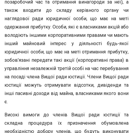
позаробочий час та отримання винагороди за неї), а
також входити до складу керівного органу чи
наглядової ради юридичної особи, що має на меті
одержання прибутку. Особи, які є власниками акцій або
володіють іншими корпоративними правами чи мають
інший майновий інтерес у діяльності будь-якої
юридичної особи, що має на меті отримання прибутку,
зобов’язані передати такі акції (корпоративні права) в
управління незалежній третій особі на час перебування
на посаді члена Вищої ради юстиції. Члени Вищої ради
юстиції можуть отримувати відсотки, дивіденди та
інші пасивні доходи від майна, власниками якого вони
є.
Високі вимоги до членів Вищої ради юстиції та
складна процедура їх призначення обумовлена
необхідністю добору членів, що будуть виконувати