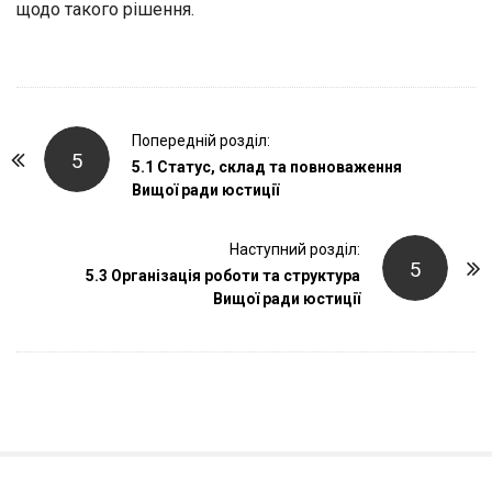
щодо такого рішення.
P
Попередній розділ:
5
o
5.1 Статус, склад та повноваження
Вищої ради юстиції
s
t
Наступний розділ:
N
5
5.3 Організація роботи та структура
a
Вищої ради юстиції
v
i
g
a
t
i