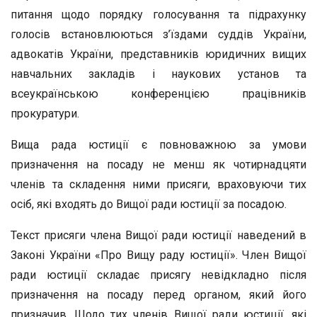
питання щодо порядку голосування та підрахунку
голосів встановлюються з’їздами суддів України,
адвокатів України, представників юридичних вищих
навчальних закладів і наукових установ та
всеукраїнською конференцією працівників
прокуратури.
Вища рада юстиції є повноважною за умови
призначення на посаду не менш як чотирнадцяти
членів та складення ними присяги, враховуючи тих
осіб, які входять до Вищої ради юстиції за посадою.
Текст присяги члена Вищої ради юстиції наведений в
Законі України «Про Вищу раду юстиції». Член Вищої
ради юстиції складає присягу невідкладно після
призначення на посаду перед органом, який його
призначив. Щодо тих членів Вищої ради юстиції, які