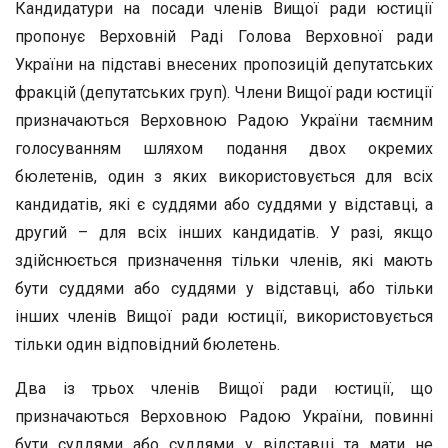
Кандидатури на посади членів Вищої ради юстиції
пропонує Верховній Раді Голова Верховної ради
України на підставі внесених пропозицій депутатських
фракцій (депутатських груп). Члени Вищої ради юстиції
призначаються Верховною Радою України таємним
голосуванням шляхом подання двох окремих
бюлетенів, один з яких використовується для всіх
кандидатів, які є суддями або суддями у відставці, а
другий – для всіх інших кандидатів. У разі, якщо
здійснюється призначення тільки членів, які мають
бути суддями або суддями у відставці, або тільки
інших членів Вищої ради юстиції, використовується
тільки один відповідний бюлетень.
Два із трьох членів Вищої ради юстиції, що
призначаються Верховною Радою України, повинні
бути суддями або суддями у відставці та мати не