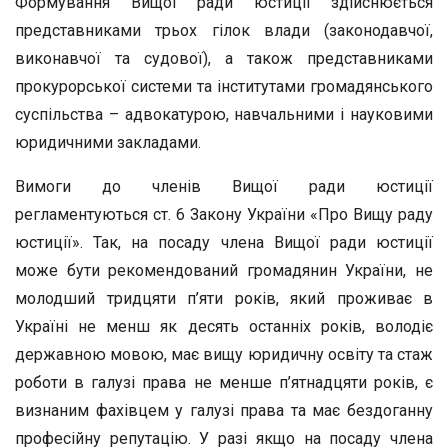
Формування Вищої ради юстиції здійснюється
представниками трьох гілок влади (законодавчої,
виконавчої та судової), а також представниками
прокурорської системи та інститутами громадянського
суспільства – адвокатурою, навчальними і науковими
юридичними закладами.
Вимоги до членів Вищої ради юстиції
регламентуються ст. 6 Закону України «Про Вищу раду
юстиції». Так, на посаду члена Вищої ради юстиції
може бути рекомендований громадянин України, не
молодший тридцяти п’яти років, який проживає в
Україні не менш як десять останніх років, володіє
державною мовою, має вищу юридичну освіту та стаж
роботи в галузі права не менше п’ятнадцяти років, є
визнаним фахівцем у галузі права та має бездоганну
професійну репутацію. У разі якщо на посаду члена