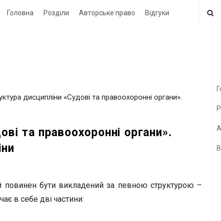
Головна
Розділи
Авторське право
Відгуки
Г
руктура дисципліни «Судові та правоохоронні органи».
i
Р
t
e
А
ові та правоохоронні органи».
іни
В
i
d
e
ий повинен бути викладений за певною структурою –
b
є в себе дві частини:
a