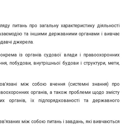
r
ляду питань про загальну характеристику діяльності
х взаємодію та іншими державними органами і вивчає
одавчі джерела.
окрема із органів судової влади і правоохоронних
ення, побудови, внутрішньої будови і структури, мети,
ов’язані між собою вчення (системні знання) про
равоохоронних органів, а також проблеми щодо змісту
их органів, їх підпорядкованості та державного
в’язаних між собою питань і завдань, які вивчаються