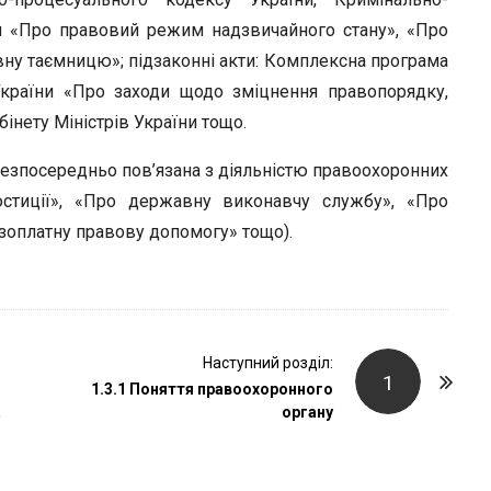
ни «Про правовий режим надзвичайного стану», «Про
ну таємницю»; підзаконні акти: Комплексна програма
України «Про заходи щодо зміцнення правопорядку,
інету Міністрів України тощо.
их безпосередньо пов’язана з діяльністю правоохоронних
стиції», «Про державну виконавчу службу», «Про
езоплатну правову допомогу» тощо).
Наступний розділ:
1
1.3.1 Поняття правоохоронного
а
органу