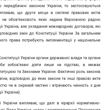
що передбачені законом України, то застосовуються
ипливає, що друге місце в системі правових актів
а на обов’язковість яких надана Верховною радою
ї України, але укладання міжнародних договорів, які
повідних змін до Конституції України. За загальним
ого права потребують імплементації у національне
19 Конституції України органи державної влади та органи
оби зобов’язані діяти лише на підставі, в межах
титуцією та Законами України. Фактично роль законів
ни, відповідно до яких закони та інші правові акти
тю чи в окремій частині і втрачають чинність з дня
ї України).
уції України випливає, що далі в ієрархії нормативно-
ної Ради України, укази і розпорядження Президента