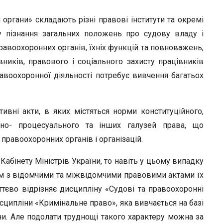
органи» складають різні правові інститути та окремі
у пізнання загальних положень про судову владу і
 правоохоронних органів, їхніх функцій та повноважень,
вників, правового і соціального захисту працівників
авоохоронної діяльності потребує вивчення багатьох
вні акти, в яких містяться норми конституційного,
льно- процесуального та інших галузей права, що
 правоохоронних органів і організацій.
Кабінету Міністрів України, то навіть у цьому випадку
ом з відомчими та міжвідомчими правовими актами їх
уттєво відрізняє дисципліну «Судові та правоохоронні
сципліни «Кримінальне право», яка вивчається на базі
и. Але подолати труднощі такого характеру можна за