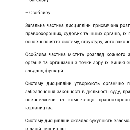
– Особливу.
Загальна частина дисципліни присвячена розг
правоохоронних, судових та інших органів, ї
основні поняття, систему, структуру, його закон
Особлива частина містить розгляд кожного з
органів та організації з точки зору їх виникн
завдань, функцій.
Систему дисципліни утворюють органічно п
забезпечення законності в діяльності суду, п
повноважень та компетенції правоохоронн
керівництва.
Систему дисципліни складає сукупність взаємоз
в даній дисципліні.