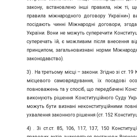
закону, встановлено інші правила, ніж ті, 
правила міжнародного договору України») в
посідають чинні Міжнародні договори, згод
України. Вони не можуть суперечити Конституці
суперечать їй, є можливим після внесення від
принципом, загальновизнані норми Міжнародн
законодавство).
3) . На третьому місці – закони. Згідно зі ст. 
місцевого самоврядування, їх посадові ос
повноважень та у спосіб, що передбачені Конс
виконують рішення Конституційного Суду Украї
можуть бути визнані неконституційними повніс
ухвалення законного рішення (ст. 152 Конституці
4) . Зі ст.ст. 85, 106, 117, 137, 150 Констит
правових актів знаходяться постанови Верхов