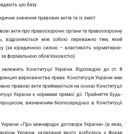
ладають цю базу.
дичне значення правових актів та їх зміст.
ові акти про правоохоронні органи та правоохоронну
ань, відрізняються між собою переважно тим, який
ку (за юридичною силою – властивість нормативно-
ні за формальною обов’язковістю).
 належить Конституції України. Відповідно до ст. 8
є принцип верховенства права. Конституція України має
ивно-правові акти приймаються на основі Конституції
итуції України є нормами прямої дії. Прийняття будь-
 процесом, визначеним безпосередньо в Конституції
ону України «Про міжнародні договори України» (в яких,
вором України, укладання якого відбулось у формі