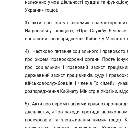
належних умов діяльності суддів та функціон
України» тощо);
3) акти про статус окремих правоохоронних
Національну поліцію», «Про Службу безпеки 
постанови і розпорядження Кабінету Міністрів У
4) . Частково питання соціального і правового
про окремі правоохоронні органи. Проте існую
про соціальний і правовий захист працівни
державний захист працівників суду і правоохо
військовослужбовців і членів їх сімей», ука
розпорядження Кабінету Міністрів України, відо
5) . Акти про окремі напрями правоохоронної д
діяльність», «Про заходи протидії незаконном
прекурсорів та зловживання ними» тощо). Кр
стосуються окремі положення Кримінально