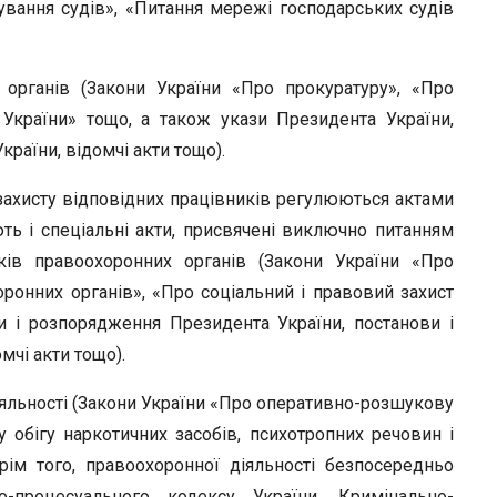
ування судів», «Питання мережі господарських судів
 органів (Закони України «Про прокуратуру», «Про
України» тощо, а також укази Президента України,
країни, відомчі акти тощо).
 захисту відповідних працівників регулюються актами
ть і спеціальні акти, присвячені виключно питанням
ків правоохоронних органів (Закони України «Про
ронних органів», «Про соціальний і правовий захист
зи і розпорядження Президента України, постанови і
мчі акти тощо).
іяльності (Закони України «Про оперативно-розшукову
у обігу наркотичних засобів, психотропних речовин і
ім того, правоохоронної діяльності безпосередньо
-процесуального кодексу України, Кримінально-