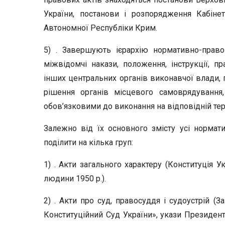
України, постанови і розпорядження Кабінет
Автономної Республіки Крим.
5) . Завершують ієрархію нормативно-право
міжвідомчі накази, положення, інструкції, пр
інших центральних органів виконавчої влади, 
рішення органів місцевого самоврядування,
обов’язковими до виконання на відповідній тери
Залежно від їх основного змісту усі нормат
поділити на кілька груп:
1) . Акти загального характеру (Конституція У
людини 1950 р.).
2) . Акти про суд, правосуддя і судоустрій (З
Конституційний Суд України», укази Президен