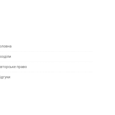
S
оловна
озділи
вторське право
S
ідгуки