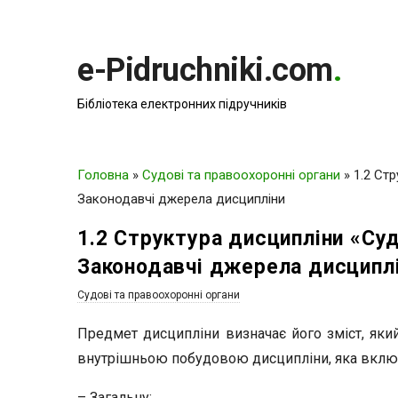
e-Pidruchniki.com
.
Бібліотека електронних підручників
Головна
»
Судові та правоохоронні органи
»
1.2 Ст
Законодавчі джерела дисципліни
1.2 Структура дисципліни «Суд
Законодавчі джерела дисципл
Судові та правоохоронні органи
Предмет дисципліни визначає його зміст, як
внутрішньою побудовою дисципліни, яка включа
– Загальну;