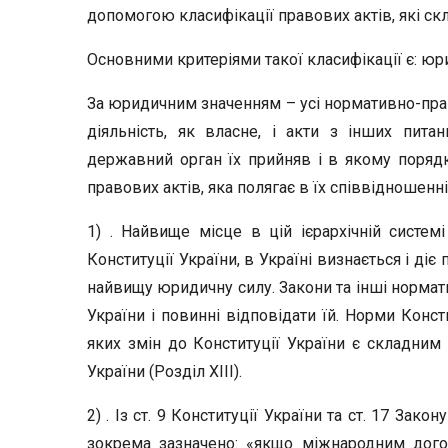
допомогою класифікації правових актів, які ск
Основними критеріями такої класифікації є: юри
За юридичним значенням – усі нормативно-прав
діяльність, як власне, і акти з інших пит
державний орган їх прийняв і в якому поряд
правових актів, яка полягає в їх співвідношен
1) . Найвище місце в цій ієрархічній системі
Конституції України, в Україні визнається і ді
найвищу юридичну силу. Закони та інші нормат
України і повинні відповідати їй. Норми Конст
яких змін до Конституції України є складним
України (Розділ ХІІІ).
2) . Із ст. 9 Конституції України та ст. 17 Зак
зокрема зазначено: «якщо міжнародним дого