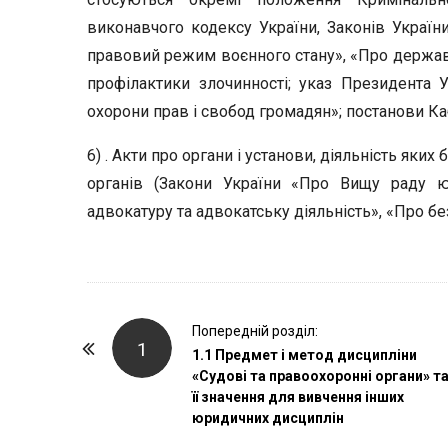
виконавчого кодексу України, Законів Украї
правовий режим воєнного стану», «Про держав
профілактики злочинності; указ Президента 
охорони прав і свобод громадян»; постанови Каб
6) . Акти про органи і установи, діяльність як
органів (Закони України «Про Вищу раду ю
адвокатуру та адвокатську діяльність», «Про б
P
Попередній розділ:
1
o
1.1 Предмет і метод дисципліни
«Судові та правоохоронні органи» т
s
її значення для вивчення інших
t
юридичних дисциплін
N