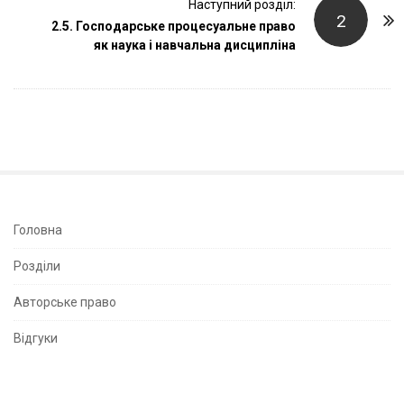
Наступний розділ:
N
2
2.5. Господарське процесуальне право
a
як наука і навчальна дисципліна
v
i
g
a
t
i
o
n
S
Головна
i
Розділи
t
e
Авторське право
S
Відгуки
i
d
e