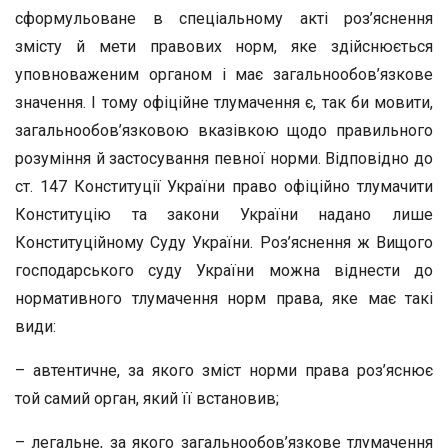
сформульоване в спеціальному акті роз’яснення
змісту й мети правових норм, яке здійснюється
уповноваженим органом і має загальнообов’язкове
значення. І тому офіційне тлумачення є, так би мовити,
загальнообов’язковою вказівкою щодо правильного
розуміння й застосування певної норми. Відповідно до
ст. 147 Конституції України право офіційно тлумачити
Конституцію та закони України надано лише
Конституційному Суду України. Роз’яснення ж Вищого
господарського суду України можна віднести до
нормативного тлумачення норм права, яке має такі
види:
– автентичне, за якого зміст норми права роз’яснює
той самий орган, який її встановив;
– легальне, за якого загальнообов’язкове тлумачення