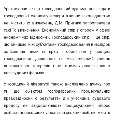
Ураховуючи те що господарський суд має розглядати
господарські, економічні спори, а чинне законодавство
не містить їх визначень, Д.М. Притика запропонував
такі їх визначення. Економічний спір є спором у сфері
економічних відносин1. Господарський спір – це спір,
що виникає між суб’єктами господарювання внаслідок
здійснення ними їх прав і обов’язків у процесі
господарської діяльності та має високий рівень
конфліктності інтересів і не отримав розв’язання в
позасудових формах.
У юридичній літературі також висловлено думку про
те, що об’єктом господарських процесуальних
правовідносин є результати дій учасників судового
процесу, які задовольняють процесуальний інтерес
осіб, заінтересованих у розгляді справи (осіб, які мають