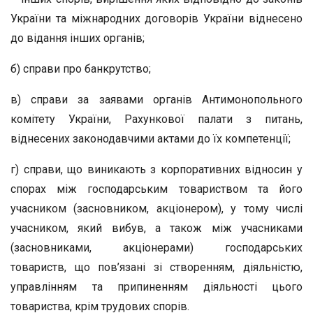
України та міжнародних договорів України віднесено
до відання інших органів;
б) справи про банкрутство;
в) справи за заявами органів Антимонопольного
комітету України, Рахункової палати з питань,
віднесених законодавчими актами до їх компетенції;
г) справи, що виникають з корпоративних відносин у
спорах між господарським товариством та його
учасником (засновником, акціонером), у тому числі
учасником, який вибув, а також між учасниками
(засновниками, акціонерами) господарських
товариств, що пов’язані зі створенням, діяльністю,
управлінням та припиненням діяльності цього
товариства, крім трудових спорів.