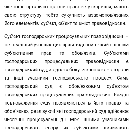
яке інше органічно цілісне правове утворення, мають
свою структуру, тобто сукупність взаємопов’язаних
його елементів: суб’єкт, об’єкт та зміст правовідносин.
Суб’єкт господарських процесуальних правовідносин –
це реальний учасник цих правовідносин, який є носієм
суб’єктивних прав та обов’язків. Суб’єктами
господарських процесуальних правовідносин є
господарський суд, з одного боку, а з іншого – сторони
та інші учасники господарського процесу. Саме
господарський суд є обов’язковим суб’єктом
господарських процесуальних правовідносин. Владні
повноваження суду проявляються в його правах та
обов’язках, реалізуючі які господарський суд здійснює
численні процесуальні дії. Між іншими учасниками
господарського спору як суб’єктами виникають