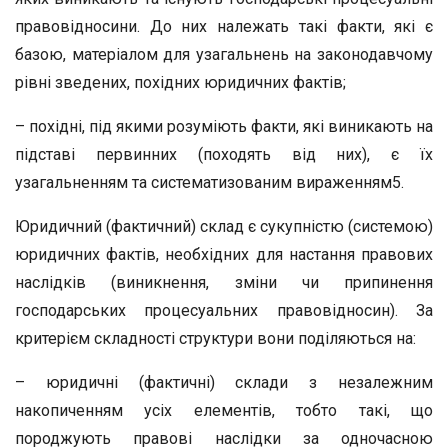
правовідносини. До них належать такі факти, які є
базою, матеріалом для узагальнень на законодавчому
рівні зведених, похідних юридичних фактів;
– похідні, під якими розуміють факти, які виникають на
підставі первинних (походять від них), є їх
узагальненням та систематизованим вираженням5.
Юридичний (фактичний) склад є сукупністю (системою)
юридичних фактів, необхідних для настання правових
наслідків (виникнення, зміни чи припинення
господарських процесуальних правовідносин). За
критерієм складності структури вони поділяються на:
– юридичні (фактичні) склади з незалежним
накопиченням усіх елементів, тобто такі, що
породжують правові наслідки за одночасною