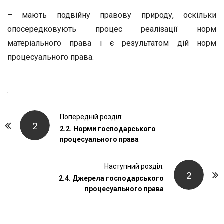
– мають подвійну правову природу, оскільки
опосередковують процес реалізації норм
матеріального права і є результатом дій норм
процесуального права.
P
Попередній розділ:
2
o
2.2. Норми господарського
процесуального права
s
t
Наступний розділ:
N
2
2.4. Джерела господарського
a
процесуального права
v
i