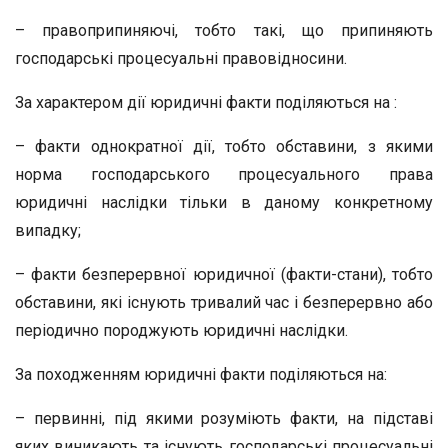
– правоприпиняючі, тобто такі, що припиняють
господарські процесуальні правовідносини.
За характером дії юридичні факти поділяються на :
– факти однократної дії, тобто обставини, з якими
норма господарського процесуального права
юридичні наслідки тільки в даному конкретному
випадку;
– факти безперервної юридичної (факти-стани), тобто
обставини, які існують тривалий час і безперервно або
періодично породжують юридичні наслідки.
За походженням юридичні факти поділяються на:
– первинні, під якими розуміють факти, на підставі
яких виникають та існують господарські процесуальні