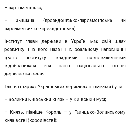
– парламентська;
– змішана (президентсько-парламентська чи
парламенсь- ко -президентська).
Інститут глави держави в Україні має свій шлях
розвитку. І в його назві, і в реальному наповненні
цього інституту владними повноваженнями
відобразилася вся наша національна історія
державотворення.
Так, в «старих» Українських державах її главами були:
– Великий Київський князь – у Київській Русі;
– Князь, пізніше Король – у Галицько-Волинському
князівстві (королівстві);