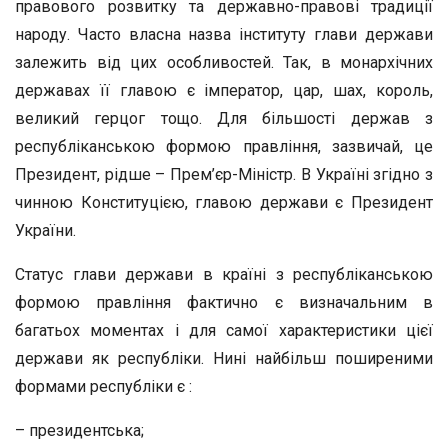
правового розвитку та державно-правові традиції
народу. Часто власна назва інституту глави держави
залежить від цих особливостей. Так, в монархічних
державах її главою є імператор, цар, шах, король,
великий герцог тощо. Для більшості держав з
республіканською формою правління, зазвичай, це
Президент, рідше – Прем’єр-Міністр. В Україні згідно з
чинною Конституцією, главою держави є Президент
України.
Статус глави держави в країні з республіканською
формою правління фактично є визначальним в
багатьох моментах і для самої характеристики цієї
держави як республіки. Нині найбільш поширеними
формами республіки є :
– президентська;