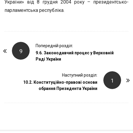
України» від 8 грудня 2004 року – президентсько-
парламентська республіка.
P
Попередній розділ:
9
o
9.6. Законодавчий процес у Верховній
Раді України
s
t
Наступний розділ:
N
1
10.2. Конституційно-правові основи
a
обрання Президента України
v
i
g
a
t