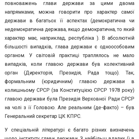
повноважень глави держави за цими двома
напрямками, можна говорити про характер самої
держави в багатьох її аспектах (демократична чи
недемократична держава, якщо демократична, то який
характер має, наприклад, республіка ). В абсолютній
більшості випадків, глава держави є одноособовим
органом. У світовій практиці траплялось не мало
випадків, коли главою держави був колективний
орган (Директорія, Президія, Рада тощо). Так,
формальним (юридичним) главою держави в
колишньому СРСР (за Конституцією СРСР 1978 року)
главою держави була Президія Верховної Ради СРСР
на чолі з її Головою. Але реальним (де-факто) – був
Генеральний секретар ЦК КПРС.
У спеціальній літературі є багато різних визначень
щодо інституту глави держави. З найбільш вдалих (і в