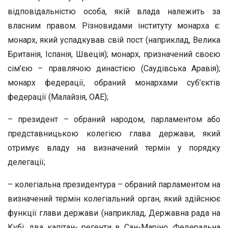
відповідальністю особа, якій влада належить за
власним правом. Різновидами інституту монарха є:
монарх, який успадкував свій пост (наприклад, Велика
Британія, Іспанія, Швеція); монарх, призначений своєю
сім’єю – правлячою династією (Саудівська Аравія);
монарх федерації, обраний монархами суб’єктів
федерації (Малайзія, ОАЕ);
– президент – обраний народом, парламентом або
представницькою колегією глава держави, який
отримує владу на визначений термін у порядку
делегації;
– колегіальна президентура – обраний парламентом на
визначений термін колегіальний орган, який здійснює
функції глави держави (наприклад, Державна рада на
Кубі, два капітан- регенти в Сан-Маріно, Федеральна