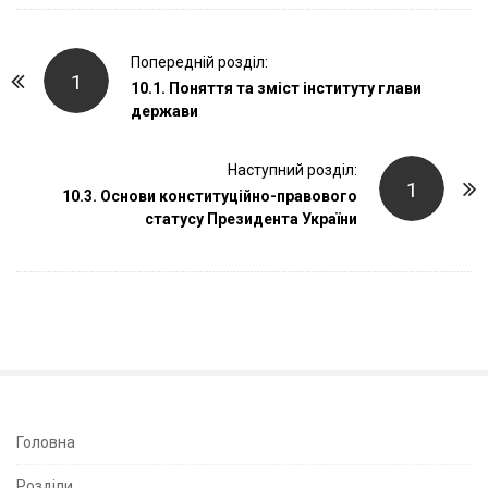
P
Попередній розділ:
1
o
10.1. Поняття та зміст інституту глави
держави
s
t
Наступний розділ:
N
1
10.3. Основи конституційно-правового
a
статусу Президента України
v
i
g
a
t
i
o
n
S
Головна
i
Розділи