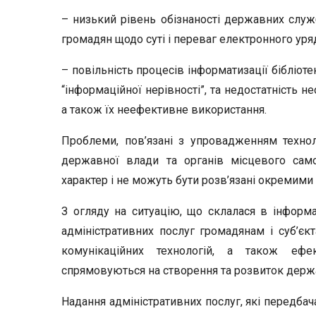
– низький рівень обізнаності державних служ
громадян щодо суті і переваг електронного уря
– повільність процесів інформатизації бібліот
“інформаційної нерівності”, та недостатність н
а також їх неефективне використання.
Проблеми, пов’язані з упровадженням технол
державної влади та органів місцевого сам
характер і не можуть бути розв’язані окремими
З огляду на ситуацію, що склалася в інформ
адміністративних послуг громадянам і суб’єк
комунікаційних технологій, а також еф
спрямовуються на створення та розвиток держ
Надання адміністративних послуг, які передб