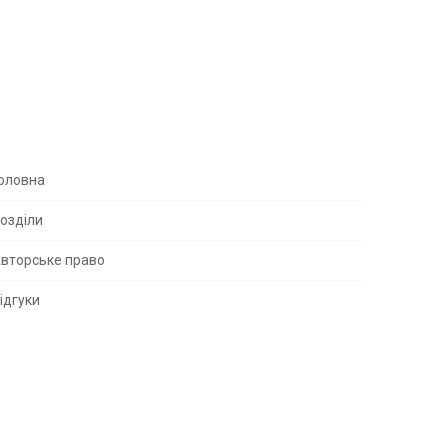
S
оловна
озділи
вторське право
S
ідгуки