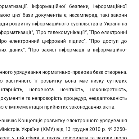
орматизації, інформаційної безпеки, інформаційної
вою цієї бази документів є, насамперед, такі закони
сади розвитку інформаційного суспільства в Україні на
форматизації”, “Про телекомунікації”, “Про електронні
Про електронний цифровий підпис”, “Про доступ до
них даних”, “Про захист інформації в інформаційно-
нного урядування нормативно-правова база створена.
ю хаотичного її розвитку вона має низку суттєвих
рність, неповнота, нечіткість, неконкретність,
 документів та непрозорість процедур, неадаптованість
ю є імплементація прийнятих законодавчих актів.
изначає Концепція розвитку електронного урядування
іністрів України (КМУ) від 13 грудня 2010 р. № 2250-
парат у цій сфері, а також пріоритети та заходи щодо