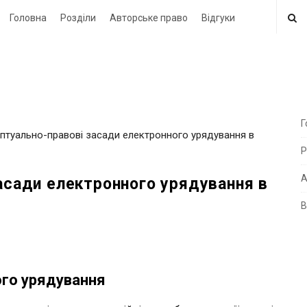
Головна
Розділи
Авторське право
Відгуки
Г
ептуально-правові засади електронного урядування в
i
Р
t
e
А
засади електронного урядування в
В
i
d
e
b
ого урядування
a