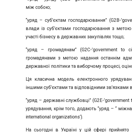
між собою;
“уряд – суб’єктам господарювання” (G2B-’gove
влади із суб’єктами господарювання з метою 
участі бізнесу в державних закупівлях тощо;
“уряд – громадянам” (G2C-’government to c
громадянами з метою надання останнім адмін
державної політики та виборчому процесі, оціню
Ця класична модель електронного урядуван
іншими суб’єктами та відповідними зв’язками в
“уряд – державні службовці” (G2E-’government 
урядування, крім того, додають “уряд – “ міжнар
international organizations’).
На сьогодні в Україні у цій сфері прийнято