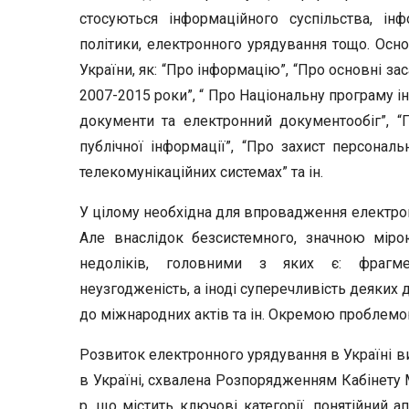
стосуються інформаційного суспільства, інф
політики, електронного урядування тощо. Осно
України, як: “Про інформацію”, “Про основні за
2007-2015 роки”, “ Про Національну програму ін
документи та електронний документообіг”, “
публічної інформації”, “Про захист персональ
телекомунікаційних системах” та ін.
У цілому необхідна для впровадження електро
Але внаслідок безсистемного, значною міро
недоліків, головними з яких є: фрагмента
неузгодженість, а іноді суперечливість деяких
до міжнародних актів та ін. Окремою проблемо
Розвиток електронного урядування в Україні в
в Україні, схвалена Розпорядженням Кабінету М
р, що містить ключові категорії, понятійний а