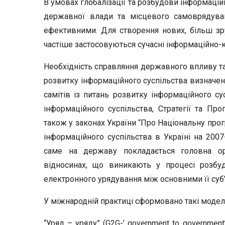
В умовах глобалізації та розбудови інформацій
державної влади та місцевого самоврядува
ефективними. Для створення нових, більш зру
частіше застосовуються сучасні інформаційно-ко
Необхідність справляння державного впливу т
розвитку інформаційного суспільства визначен
самітів із питань розвитку інформаційного сус
інформаційного суспільства, Стратегії та Про
також у законах України “Про Національну прог
інформаційного суспільства в Україні на 200
саме на державу покладається головна о
відносинах, що виникають у процесі розбу
електронного урядування між основними її суб
У міжнародній практиці сформовано такі моделі в
“Уряд – уряду” (G2G-’ government to governmen