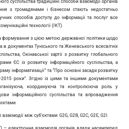
r
ного суспільства традиційні способи взаємодії органів
ння з громадянами і бізнесом стають недостатньо
чних способів доступу до інформації та послуг все
мунікаційні технології (ІКТ).
а формування з цією метою державної політики щодо
а в документах Туніського та Женевського всесвітніх
пільства, Окінавської хартії з розвитку глобального
грами ЄС із розвитку інформаційного суспільства, а
раму інформатизації” та “Про основні засади розвитку
7-2015 роки”. Згідно із цими та іншими документами
рганізуюча, координуюча та контролююча роль у
дови інформаційного суспільства та впровадження
’єктами.
заємодії між суб’єктами: G2G, G2B, G2C, G2E, G2I.
t’) – електронна взаємодія органів влади насамперед