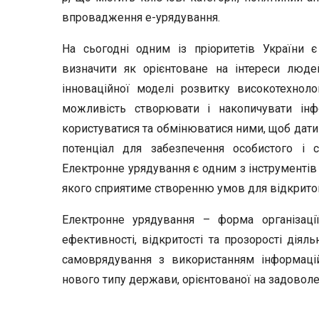
впровадження е-урядування.
На сьогодні одним із пріоритетів України 
визначити як орієнтоване на інтереси люде
інноваційної моделі розвитку високотехнол
можливість створювати і накопичувати інф
користуватися та обмінюватися ними, щоб дати
потенціал для забезпечення особистого і с
Електронне урядування є одним з інструментів
якого сприятиме створенню умов для відкритог
Електронне урядування – форма організаці
ефективності, відкритості та прозорості діял
самоврядування з використанням інформацій
нового типу держави, орієнтованої на задовол