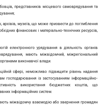
бовців, представників місцевого самоврядування та
дування;
ек, архівів, музеїв, що може призвести до поглиблення
еобхідних фінансових і матеріально-технічних ресурсів,
огій електронного урядування в діяльність органів
оврядування, мають міжвідомчий, міжрегіональний
 органами виконавчої влади.
аційній сфері, неможливо підвищити рівень надання
там господарювання із застосуванням інформаційно-
ективність використання бюджетних коштів, що
авних інформаційних систем.
ачають міжвідомчу взаємодію або звернення громадян