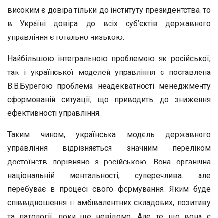
високим є довіра тільки до інституту президентства, то
в Україні довіра до всіх суб’єктів державного
управління є тотально низькою.
Найбільшою інтегральною проблемою як російської,
так і української моделей управління є поставлена
В.В.Бурегою проблема неадекватності менеджменту
сформованій ситуації, що приводить до зниження
ефективності управління.
Таким чином, українська модель державного
управління відрізняється значним переліком
достоїнств порівняно з російською. Вона органічна
національній ментальності, суперечлива, але
перебуває в процесі свого формування. Яким буде
співвідношення її амбівалентних складових, позитиву
та патології, поки ще невідомо. Але те, що вона є