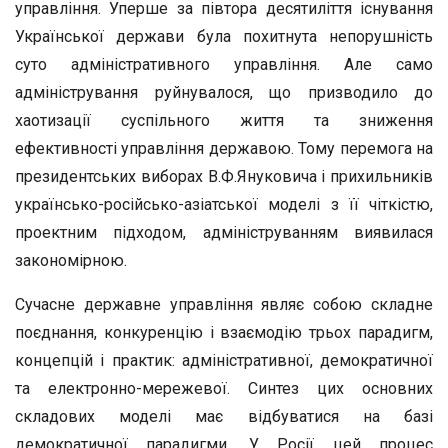
управління. Уперше за півтора десятиліття існування
Української держави була похитнута непорушність
суто адміністративного управління. Але само
адміністрування руйнувалося, що призводило до
хаотизації суспільного життя та зниження
ефективності управління державою. Тому перемога на
президентських виборах В.Ф.Януковича і прихильників
українсько-російсько-азіатської моделі з її чіткістю,
проектним підходом, адмініструванням виявилася
закономірною.
Сучасне державне управління являє собою складне
поєднання, конкуренцію і взаємодію трьох парадигм,
концепцій і практик: адміністративної, демократичної
та електронно-мережевої. Синтез цих основних
складових моделі має відбуватися на базі
демократичної парадигми. У Росії цей процес