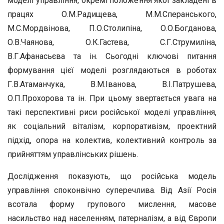
моделі управління, окремі положення якої закладені в
працях О.М.Радищева, М.М.Сперанського,
М.С.Мордвінова, П.О.Столипіна, О.О.Богданова,
О.В.Чаянова, О.К.Гастева, С.Г.Струмиліна,
В.Г.Афанасьєва та ін. Сьогодні ключові питання
формування цієї моделі розглядаються в роботах
Г.В.Атаманчука, В.М.Іванова, В.І.Патрушева,
О.П.Прохорова та ін. При цьому звертається увага на
такі перспективні риси російської моделі управління,
як соціальний віталізм, корпоративізм, проектний
підхід, опора на колектив, колективний контроль за
прийняттям управлінських рішень.
Дослідження показують, що російська модель
управління споконвічно суперечлива. Від Азії Росія
всотала форму групового мислення, масове
насильство над населенням, патерналізм, а від Європи