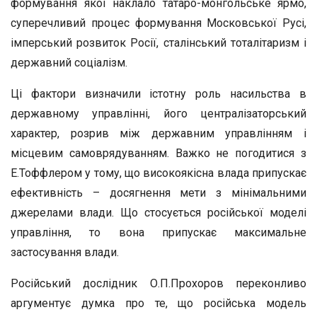
формування якої наклало татаро-монгольське ярмо,
суперечливий процес формування Московської Русі,
імперський розвиток Росії, сталінський тоталітаризм і
державний соціалізм.
Ці фактори визначили істотну роль насильства в
державному управлінні, його централізаторський
характер, розрив між державним управлінням і
місцевим самоврядуванням. Важко не погодитися з
Е.Тоффлером у тому, що високоякісна влада припускає
ефективність – досягнення мети з мінімальними
джерелами влади. Що стосується російської моделі
управління, то вона припускає максимальне
застосування влади.
Російський дослідник О.П.Прохоров переконливо
аргументує думка про те, що російська модель