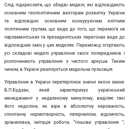
Слід підкреслити, що обидві моделі, які відповідають
основним геополітичним векторам розвитку України
та відповідно основним конкуруючим елітним
політичним групам, що веде до того, що перемога на
парламентських та президентських перегонах веде до
відповідних змін у цих моделях. Переможці згортають
усі складові моделі управління своїх попередників і
розпочинають управління з чистого аркуша. Таким
чином, в Україні реалізується модельна пульсація.
Управління в Україні перетерплює значні якісні зміни.
Б.П.Будзан, який характеризує український
менеджмент у недалекому минулому, виділяє такі
його недоліки, як віра в абсолютну керованість,
спонтанну нормотворчість, патерналізм, відомчість,
зрівнялівка, імітація роботи, “тіньове управління ”,