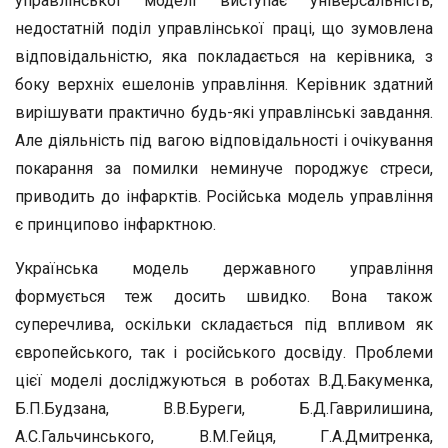
управлінської моделі виступає універсальність,
недостатній поділ управлінської праці, що зумовлена
відповідальністю, яка покладається на керівника, з
боку верхніх ешелонів управління. Керівник здатний
вирішувати практично будь-які управлінські завдання.
Але діяльність під вагою відповідальності і очікування
покарання за помилки неминуче породжує стреси,
приводить до інфарктів. Російська модель управління
є принципово інфарктною.
Українська модель державного управління
формується теж досить швидко. Вона також
суперечлива, оскільки складається під впливом як
європейського, так і російського досвіду. Проблеми
цієї моделі досліджуються в роботах В.Д.Бакуменка,
Б.П.Будзана, В.В.Буреги, Б.Д.Гаврилишина,
А.С.Гальчинського, В.М.Гейця, Г.А.Дмитренка,