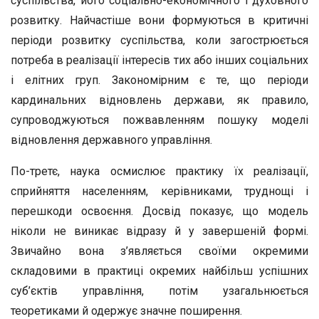
суспільства, його соціально-економічного і духовного
розвитку. Найчастіше вони формуються в критичні
періоди розвитку суспільства, коли загострюється
потреба в реалізації інтересів тих або інших соціальних
і елітних груп. Закономірним є те, що періоди
кардинальних відновлень держави, як правило,
супроводжуються пожвавленням пошуку моделі
відновлення державного управління.
По-третє, наука осмислює практику їх реалізації,
сприйняття населенням, керівниками, труднощі і
перешкоди освоєння. Досвід показує, що модель
ніколи не виникає відразу й у завершеній формі.
Звичайно вона з’являється своїми окремими
складовими в практиці окремих найбільш успішних
суб’єктів управління, потім узагальнюється
теоретиками й одержує значне поширення.