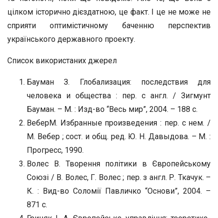
цілком історично дієздатною, це факт. І це не може не
сприяти оптимістичному баченню перспектив
українського державного проекту.
Список використаних джерел
Бауман З. Глобализация: последствия для
человека и общества : пер. с англ. / Зигмунт
Бауман. – М. : Изд-во “Весь мир”, 2004. – 188 с.
ВеберМ. Избранные произведения : пер. с нем. /
М. Вебер ; сост. и общ. ред. Ю. Н. Давыдова. – М. :
Прогресс, 1990.
Волес В. Творення політики в Європейському
Союзі / В. Волес, Г. Волес ; пер. з англ. Р. Ткачук. –
К. : Вид-во Соломії Павличко “Основи”, 2004. –
871 с.