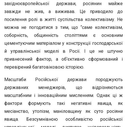
західноєвропейської держави, росіянин майже
завжди не жив, а виживав. Це приводило до
посилення ролі в житті суспільства колективізму. Не
можна не погодитися з тим, що “саме колективізм,
соборність, общинність століттями є основним
цементуючим матеріалом у конструкції господарської
й управлінської моделі в Росії. І це не штучно
привнесений фактор, а об’єктивно сформований і
перевірений багатовіковою історією.
Масштаби Російської держави породжують
державних менеджерів, що відрізняються
масштабним і інноваційним мисленням. Однак ці ж
фактори формують такі негативні явища, як
месіанство, утопізм, маніловщину як суто росіяни
явища. Безсумнівною особливістю російської