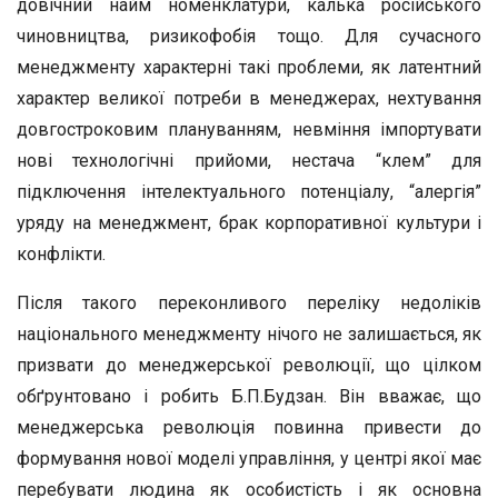
довічний найм номенклатури, калька російського
чиновництва, ризикофобія тощо. Для сучасного
менеджменту характерні такі проблеми, як латентний
характер великої потреби в менеджерах, нехтування
довгостроковим плануванням, невміння імпортувати
нові технологічні прийоми, нестача “клем” для
підключення інтелектуального потенціалу, “алергія”
уряду на менеджмент, брак корпоративної культури і
конфлікти.
Після такого переконливого переліку недоліків
національного менеджменту нічого не залишається, як
призвати до менеджерської революції, що цілком
обґрунтовано і робить Б.П.Будзан. Він вважає, що
менеджерська революція повинна привести до
формування нової моделі управління, у центрі якої має
перебувати людина як особистість і як основна