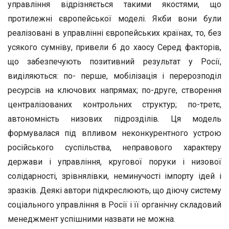
управління відрізняється такими якостями, що
протилежні європейської моделі. Якби вони були
реалізовані в управлінні європейських країнах, то, без
усякого сумніву, привели б до хаосу Серед факторів,
що забезпечують позитивний результат у Росії,
виділяються: по- перше, мобілізація і перерозподіл
ресурсів на ключових напрямах; по-друге, створення
централізованих контрольних структур; по-третє,
автономність низових підрозділів. Ця модель
формувалася під впливом неконкурентного устрою
російського суспільства, неправового характеру
держави і управління, кругової поруки і низової
солідарності, зрівнялівки, неминучості імпорту ідей і
зразків. Деякі автори підкреслюють, що діючу систему
соціального управління в Росії і її органічну складовий
менеджмент успішними назвати не можна.