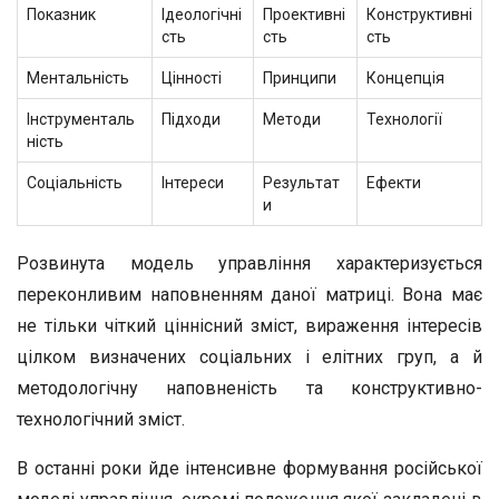
Показник
Ідеологічні
Проективні
Конструктивні
сть
сть
сть
Ментальність
Цінності
Принципи
Концепція
Інструменталь
Підходи
Методи
Технології
ність
Соціальність
Інтереси
Результат
Ефекти
и
Розвинута модель управління характеризується
переконливим наповненням даної матриці. Вона має
не тільки чіткий ціннісний зміст, вираження інтересів
цілком визначених соціальних і елітних груп, а й
методологічну наповненість та конструктивно-
технологічний зміст.
В останні роки йде інтенсивне формування російської