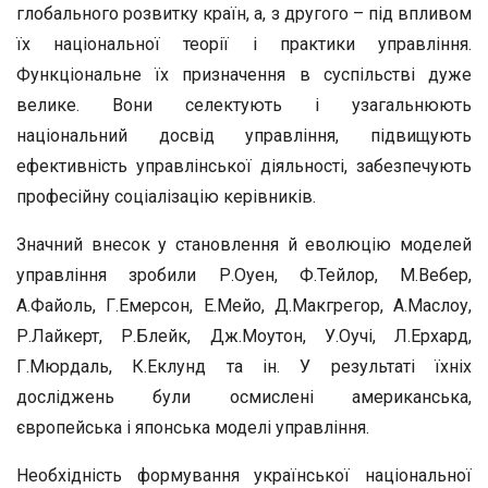
глобального розвитку країн, а, з другого – під впливом
їх національної теорії і практики управління.
Функціональне їх призначення в суспільстві дуже
велике. Вони селектують і узагальнюють
національний досвід управління, підвищують
ефективність управлінської діяльності, забезпечують
професійну соціалізацію керівників.
Значний внесок у становлення й еволюцію моделей
управління зробили Р.Оуен, Ф.Тейлор, М.Вебер,
А.Файоль, Г.Емерсон, Е.Мейо, Д.Макгрегор, А.Маслоу,
Р.Лайкерт, Р.Блейк, Дж.Моутон, У.Оучі, Л.Ерхард,
Г.Мюрдаль, К.Еклунд та ін. У результаті їхніх
досліджень були осмислені американська,
європейська і японська моделі управління.
Необхідність формування української національної