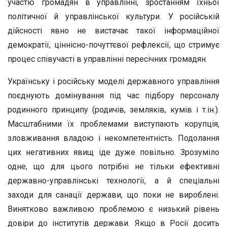
участю громадян в управлінні, зростанням їхньої
політичної й управлінської культури. У російській
дійсності явно не вистачає такої інформаційної
демократії, ціннісно-почуттєвої рефлексії, що стримує
процес співучасті в управлінні пересічних громадян.
Українську і російську моделі державного управління
поєднують домінування під час підбору персоналу
родинного принципу (родичів, земляків, кумів і т.ін.).
Масштабними їх проблемами виступають корупція,
зловживання владою і некомпетентність. Подолання
цих негативних явищ іде дуже повільно. Зрозуміло
одне, що для цього потрібні не тільки ефективні
державно-управлінські технології, а й спеціальні
заходи для санації держави, що поки не вироблені.
Винятково важливою проблемою є низький рівень
довіри до інститутів держави. Якщо в Росії досить