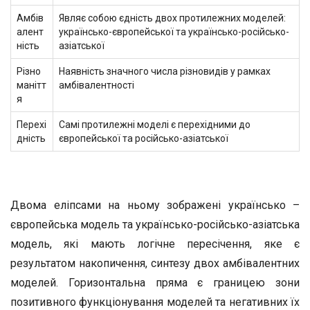
Амбів
Являє собою єдність двох протилежних моделей:
алент
українсько-європейської та українсько-російсько-
ність
азіатської
Різно
Наявність значного числа різновидів у рамках
манітт
амбівалентності
я
Перехі
Самі протилежні моделі є перехідними до
дність
європейської та російсько-азіатської
Двома еліпсами на ньому зображені українсько –
європейська модель та українсько-російсько-азіатська
модель, які мають логічне пересічення, яке є
результатом накопичення, синтезу двох амбівалентних
моделей. Горизонтальна пряма є границею зони
позитивного функціонування моделей та негативних їх