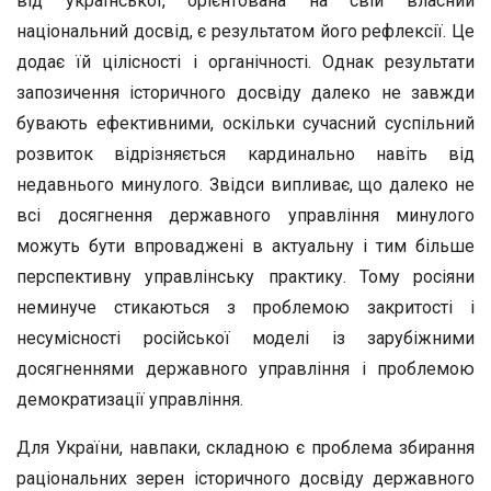
від української, орієнтована на свій власний
національний досвід, є результатом його рефлексії. Це
додає їй цілісності і органічності. Однак результати
запозичення історичного досвіду далеко не завжди
бувають ефективними, оскільки сучасний суспільний
розвиток відрізняється кардинально навіть від
недавнього минулого. Звідси випливає, що далеко не
всі досягнення державного управління минулого
можуть бути впроваджені в актуальну і тим більше
перспективну управлінську практику. Тому росіяни
неминуче стикаються з проблемою закритості і
несумісності російської моделі із зарубіжними
досягненнями державного управління і проблемою
демократизації управління.
Для України, навпаки, складною є проблема збирання
раціональних зерен історичного досвіду державного