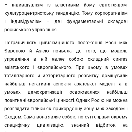
– індивідуалізм із властивим йому світоглядом,
культуроцентристську тенденцію. Тому корпоративізм
і індивідуалізм – дві фундаментальні складові
російського управління.
Пограничність цивілізаційного положення Росії між
Європою й Азією привела до того, що модель
управління в ній являє собою складний синтез
азіатського і європейського. При цьому в умовах
тоталітарного й авторитарного розвитку домінували
найбільш негативні аспекти азіатської моделі, а в
умовах демократизації освоювалися найбільш
позитивні європейські цінності. Однак Росію не можна
розглядати тільки як прикордонну зону між Заходом і
Сходом. Сама вона являє собою по суті справи окрему
специфічну цивілізацію, значний відбиток на