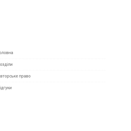
S
оловна
озділи
вторське право
S
ідгуки