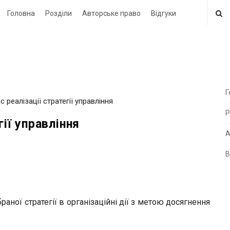
Головна
Розділи
Авторське право
Відгуки
Г
с реалізації стратегії управління
i
Р
t
гії управління
e
А
В
i
d
e
раної стратегії в організаційні дії з метою досягнення
b
a