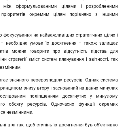
ок між сформульованими цілями і розробленими
, пріоритетів окремим цілям порівняно з іншими
фокусування на найважливіших стратегічних цілях і
 – необхідна умова їх досягнення – також залишає
ктів можна говорити про відсутність підстав для
ни стратегії зміст систем планування і звітності, так
незмінним.
агає значного перерозподілу ресурсів. Однак система
принципом знизу вгору і заснований на даних минулих
 послідовним поліпшенням досягнутих у минулому
го обсягу ресурсів. Одночасно функції окремих
ься незмінними.
і цілі так, щоб ступінь їх досягнення був об’єктивно