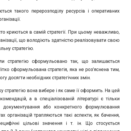
ається такого перерозподілу ресурсів і оперативних
ганізації.
асто криються в самій стратегії. При цьому неважливо,
ганізації, що володіють здатністю реалізовувати свою
льну стратегію.
коли стратегію сформульовано так, що залишається
ітко сформульована стратегія, яка не роз’яснена тим,
змогу досягти необхідних стратегічних змін.
у стратегію вона вибере і як саме її оформить. На цей
омендацій, а в спеціалізованій літературі є тільки
ів документування або конкретного формулювання
тах організацій трапляються такі аспекти, як бачення,
пецифічні цільові значення і т. ін. Що стосується