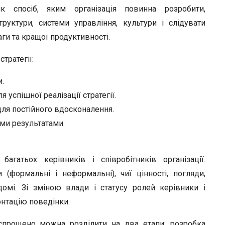
r
як спосіб, яким організація повинна розробити,
труктури, системи управління, культури і слідувати
аги та кращої продуктивності.
тратегії:
и.
 успішної реалізації стратегії.
для постійного вдосконалення.
ими результатами.
багатьох керівників і співробітників організації.
(формальні і неформальні), чиї цінності, погляди,
омі. Зі зміною влади і статусу ролей керівники і
нтацію поведінки.
 спрощено можна розділити на два етапи: розробка