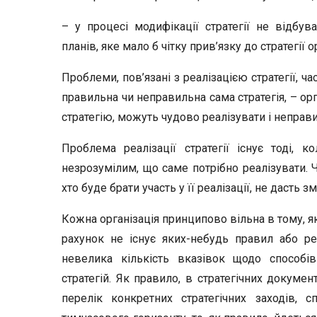
– у процесі модифікації стратегії не відбув
планів, яке мало б чітку прив’язку до стратегії ор
Проблеми, пов’язані з реалізацією стратегії, ч
правильна чи неправильна сама стратегія, – ор
стратегію, можуть чудово реалізувати і неправи
Проблема реалізації стратегії існує тоді, 
незрозумілим, що саме потрібно реалізувати. Ч
хто буде брати участь у її реалізації, не дасть 
Кожна організація принципово вільна в тому, як
рахунок не існує яких-небудь правил або рек
невелика кількість вказівок щодо способ
стратегій. Як правило, в стратегічних докумен
перелік конкретних стратегічних заходів, с