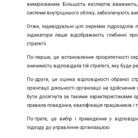
вимірюваним. Більшість експертів вважають, 
системи внутрішнього обліку, забезпечують ви
Отже, індивідуальні цілі окремих підрозділів 
індикатори лише відображають глибинні проб
стратегії.
По-перше, це встановлення пріоритетності сер
значимість відповідала тій стратегії, яку буде р
По-друге, це оцінка відповідності обраної ст
орієнтації діяльності організації на здійсненн
бути досягнута за такими характеристиками орг
правила поведінки, кваліфікація працівників і т.
По-третє, це вибір і приведення у відповідн
підходу до управління організацією.