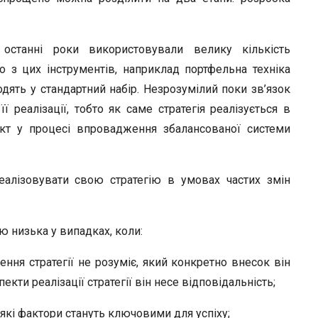
в останні роки використовували велику кількість
о з цих інструментів, наприклад портфельна техніка
дять у стандартний набір. Незрозумілий поки зв’язок
 реалізації, тобто як саме стратегія реалізується в
ект у процесі впровадження збалансованої системи
еалізовувати свою стратегію в умовах частих змін
ю низька у випадках, коли:
ня стратегії не розуміє, який конкретно внесок він
пекти реалізації стратегії він несе відповідальність;
 які фактори стануть ключовими для успіху;