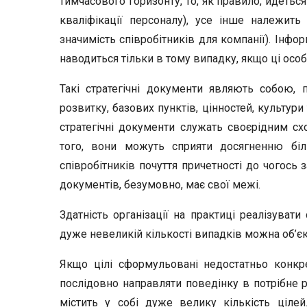
тимчасового горизонту, то, як правило, йдетьс
кваліфікації персоналу), усе інше належить
значимість співробітників для компанії). Інфор
наводиться тільки в тому випадку, якщо ці особ
Такі стратегічні документи являють собою, 
розвитку, базових пунктів, цінностей, культури 
стратегічні документи служать своєрідним сх
того, вони можуть сприяти досягненню бі
співробітників почуття причетності до чогось 
документів, безумовно, має свої межі.
Здатність організації на практиці реалізуват
дуже невеликій кількості випадків можна об’єк
Якщо цілі сформульовані недостатньо конкре
послідовно направляти поведінку в потрібне р
містить у собі дуже велику кількість ціл