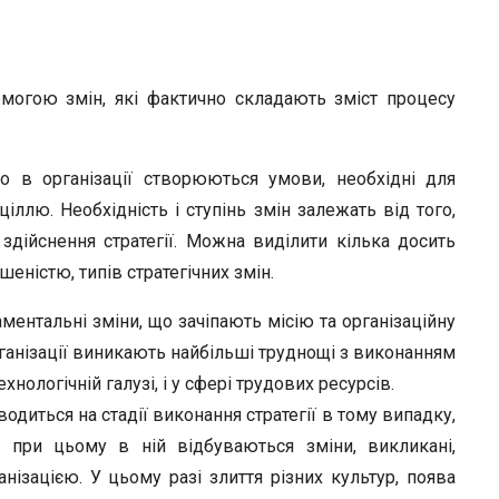
омогою змін, які фактично складають зміст процесу
о в організації створюються умови, необхідні для
ціллю. Необхідність і ступінь змін залежать від того,
здійснення стратегії. Можна виділити кілька досить
шеністю, типів стратегічних змін.
ентальні зміни, що зачіпають місію та організаційну
організації виникають найбільші труднощі з виконанням
ехнологічній галузі, і у сфері трудових ресурсів.
одиться на стадії виконання стратегії в тому випадку,
е при цьому в ній відбуваються зміни, викликані,
анізацією. У цьому разі злиття різних культур, поява