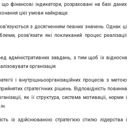
що фінансові індикатори, розраховані на базі даних
конання цієї умови найкраще.
пов’язуються з досягненням певних значень. Однак ці
леми, розв’язати які покликаний процес реалізації
ед адміністративних завдань, з тим щоб їх відносна
еалізовувати організація.
ратегії і внутрішньоорганізаційних процесів з метою
я прийнятих стратегічних рішень. Відповідність повинна
анізації, як її структура, система мотивації, норми і
ін.
ість із здійснюваною стратегією стилю лідерства і