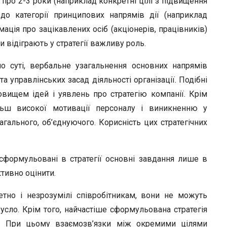
я про 2-3 роки (наприклад конкретні цілі з підвищення
 до категорії принципових напрямів дії (наприклад
мація про зацікавлених осіб (акціонерів, працівників)
и відіграють у стратегії важливу роль.
по суті, вербальне узагальнення основних напрямів
та управлінських засад діяльності організації. Подібні
овищем ідей і уявлень про стратегію компанії. Крім
льш високої мотивації персоналу і виникненню у
загального, об’єднуючого. Корисність цих стратегічних
и сформульовані в стратегії основні завдання лише в
тивно оцінити.
тно і незрозумілі співробітникам, вони не можуть
усло. Крім того, найчастіше сформульована стратегія
ей. При цьому взаємозв’язки між окремими цілями