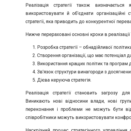
Реалізація стратегії також визначається 
використовувати й об’єднати організаційні с
стратегії, яка приводить до конкурентної перев
Нижче перераховані основні кроки в реалізації с
Розробка стратегії – обнадійливої політик
Створення організації, що має потенціал для
Використання кращих політик та програм 
Зв’язок структури винагороди з досягнен
Дієва керуюча стратегія.
Реалізація стратегії становить загрозу для 
Виникають нові відносини влади, нові групи 
переконання і проблеми не можуть бути від
співробітники можуть використовувати конфро
Наскрізний процес стратегічного управління