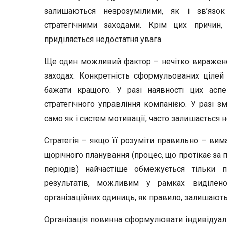
залишаються незрозумілими, як і зв’яз
стратегічними заходами. Крім цих причин
приділяється недостатня увага.
Ще один можливий фактор – нечітко виражено 
заходах. Конкретність сформульованих цілей
бажати кращого. У разі наявності цих аспе
стратегічного управління компанією. У разі змі
само як і систем мотивації, часто залишається 
Стратегія – якщо її розуміти правильно – вим
щорічного планування (процес, що протікає за 
періодів) найчастіше обмежується тільки
результатів, можливим у рамках виділено
організаційних одиниць, як правило, залишают
Організація повинна сформулювати індивідуальн