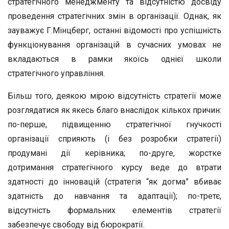
стратегічного менеджменту та відсутністю досвіду
проведення стратегічних змін в організації. Однак, як
зауважує Г.Мінцберг, останні відомості про успішність
функціонування організацій в сучасних умовах не
вкладаються в рамки якоїсь однієї школи
стратегічного управління.
Більш того, деякою мірою відсутність стратегії може
розглядатися як якесь благо внаслідок кількох причин:
по-перше, підвищенню стратегічної гнучкості
організації сприяють (і без розробки стратегії)
продумані дії керівника; по-друге, жорстке
дотримання стратегічного курсу веде до втрати
здатності до інновацій (стратегія “як догма” вбиває
здатність до навчання та адаптації); по-третє,
відсутність формальних елементів стратегії
забезпечує свободу від бюрократії.