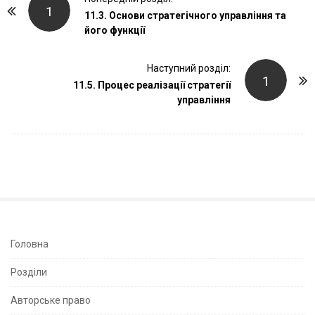
1
o
11.3. Основи стратегічного управління та
його функції
s
t
Наступний розділ:
N
1
11.5. Процес реалізації стратегії
a
управління
v
i
g
a
t
i
o
n
S
Головна
i
Розділи
t
e
Авторське право