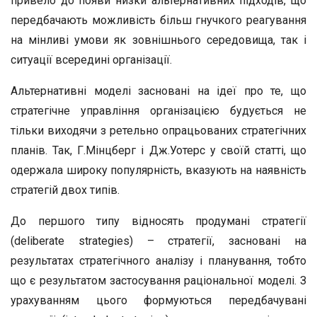
привело до появи низки альтернативних підходів, що
передбачають можливість більш гнучкого реагування
на мінливі умови як зовнішнього середовища, так і
ситуації всередині організації.
Альтернативні моделі засновані на ідеї про те, що
стратегічне управління організацією будується не
тільки виходячи з ретельно опрацьованих стратегічних
планів. Так, Г.Мінцберг і Дж.Уотерс у своїй статті, що
одержала широку популярність, вказують на наявність
стратегій двох типів.
До першого типу відносять продумані стратегії
(deliberate strategies) – стратегії, засновані на
результатах стратегічного аналізу і планування, тобто
що є результатом застосування раціональної моделі. З
урахуванням цього формуються передбачувані