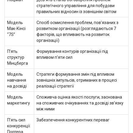
стратегічного управління для побудови
правильних відносин із зовнішнім світом
Модель
Спосіб осмислення проблем, пов’язаних з
Мак-Кінсі
розвитком організації (розглядаються 7
“7S”
факторів, що впливають на розвиток
організації)
П’ять
Формування контурів організації під
структур
впливом п’яти сил
Мінцберга
Модель
Стратеги формування змін під впливом
навчання
зовнішніх імпульсів, отриманих в процесі
на досвіді
реалізації стратегії
Модель
Споживча оцінка якості послуги, заснована
маркетингу
на споживчих очікуваннях та досвіді зв’язку
між ними
П’ять сил
Забезпечення конкурентних переваг
конкуренції
Портера