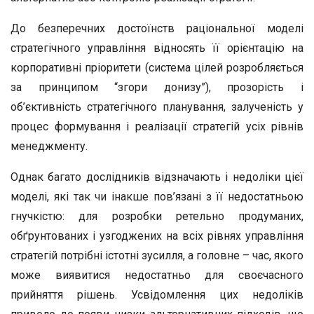
До безперечних достоїнств раціональної моделі
стратегічного управління відносять її орієнтацію на
корпоративні пріоритети (система цілей розробляється
за принципом “згори донизу”), прозорість і
об’єктивність стратегічного планування, залученість у
процес формування і реалізації стратегій усіх рівнів
менеджменту.
Однак багато дослідників відзначають і недоліки цієї
моделі, які так чи інакше пов’язані з її недостатньою
гнучкістю: для розробки ретельно продуманих,
обґрунтованих і узгоджених на всіх рівнях управління
стратегій потрібні істотні зусилля, а головне – час, якого
може виявитися недостатньо для своєчасного
прийняття рішень. Усвідомлення цих недоліків