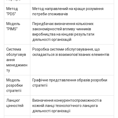
Метод
Метод направлений на краще розуміння
“PDS”
потреби споживачів
Модель
Передбачає визначення кількісних
“PIMS”
закономірностей впливу чинників
виробництва на кінцеві результати
діяльності організацій
Система
Розробка системи обслуговування, що
обслуговув
складається зі взаємопов’язаних елементів
ання
менеджмен
ту
Модель
Графічне представлення образів розробки
розробки
стратегії
стратегії
Ланцюг
Визначення конкурентоспроможності в
цінностей
кожній ланці технологічного ланцюга
діяльності організації