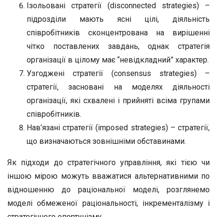
Ізольовані стратегії (disconnected strategies) –
підрозділи мають ясні цілі, діяльність
співробітників сконцентрована на вирішенні
чітко поставлених завдань, однак стратегія
організації в цілому має “невідкладний” характер.
Узгоджені стратегії (consensus strategies) –
стратегії, засновані на моделях діяльності
організації, які схвалені і прийняті всіма групами
співробітників.
Нав’язані стратегії (imposed strategies) – стратегії,
що визначаються зовнішніми обставинами.
Як підходи до стратегічного управління, які тією чи
іншою мірою можуть вважатися альтернативними по
відношенню до раціональної моделі, розглянемо
моделі обмеженої раціональності, інкременталізму і
стратегічного опортунізму.