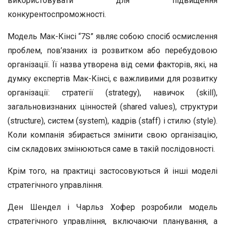
використовувати для підвищення
конкурентоспроможності.
Модель Мак-Кінсі “7S” являє собою спосіб осмислення
проблем, пов’язаних із розвитком або перебудовою
організації. Її назва утворена від семи факторів, які, на
думку експертів Мак-Кінсі, є важливими для розвитку
організації: стратегії (strategy), навичок (skill),
загальновизнаних цінностей (shared values), структури
(structure), систем (system), кадрів (staff) і стилю (style).
Коли компанія збирається змінити свою організацію,
сім складових змінюються саме в такій послідовності.
Крім того, на практиці застосовуються й інші моделі
стратегічного управління.
Ден Шендел і Чарльз Хофер розробили модель
стратегічного управління, включаючи планування, а