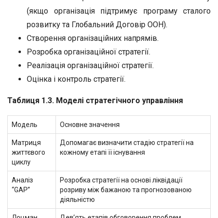
(якщо організація підтримує програму сталого
розвитку та Глобальний Договір ООН).
Створення організаційних напрямів.
Розробка організаційної стратегії.
Реалізація організаційної стратегії.
Оцінка і контроль стратегії.
Таблиця 1.3. Моделі стратегічного управління
Модель
Основне значення
Матриця
Допомагає визначити стадію стратегії на
життєвого
кожному етапі її існування
циклу
Аналіз
Розробка стратегії на основі ліквідації
“GAP”
розриву між бажаною та прогнозованою
діяльністю
Лоцман
Дев’ять етапів обговорення проблем