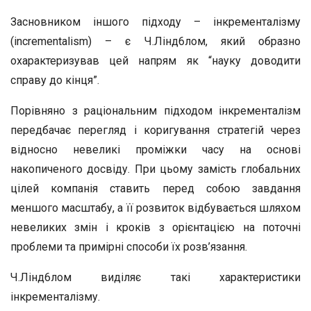
Засновником іншого підходу – інкременталізму
(incrementalism) – є Ч.Лінд6лом, який образно
охарактеризував цей напрям як “науку доводити
справу до кінця”.
Порівняно з раціональним підходом інкременталізм
передбачає перегляд і коригування стратегій через
відносно невеликі проміжки часу на основі
накопиченого досвіду. При цьому замість глобальних
цілей компанія ставить перед собою завдання
меншого масштабу, а її розвиток відбувається шляхом
невеликих змін і кроків з орієнтацією на поточні
проблеми та примірні способи їх розв’язання.
Ч.Лінд6лом виділяє такі характеристики
інкременталізму.