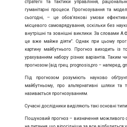
стратегії та тактики управління, раціональ
гуманітарні процеси. Прогнозування та модел
сьогодні, – це обов’язкові умови ефектив
місцевого самоврядування, оскільки без нау
внутрішні та зовнішні виклики. За словами А.Ф
це вже майже діяти”. Однак при цьому прог
картину майбутнього. Прогноз виходить із т
урахуванням набору різних варіантів. Таким ч
прогнозом (від грец. prognosis,pro – наперед, gn
Під прогнозом розуміють науково обґру
майбутньому, про альтернативні шляхи та т
називається прогнозуванням.
Сучасні дослідники виділяють такі основні типи
Пошуковий прогноз – визначення можливого ст
на питання, що вірогідніше за все відбудеться 