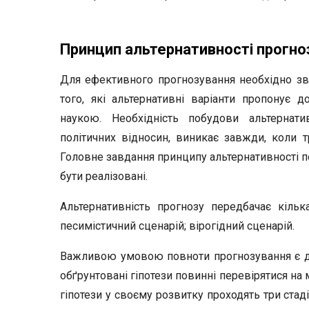
Принцип альтернативності прогно
Для ефективного прогнозування необхідно зве
того, які альтернативні варіанти пропонує д
наукою. Необхідність побудови альтернат
політичних відносин, виникає завжди, коли т
Головне завдання принципу альтернативності по
бути реалізовані.
Альтернативність прогнозу передбачає кілька
песимістичний сценарій; вірогідний сценарій.
Важливою умовою повноти прогнозування є дот
обґрунтовані гіпотези повинні перевірятися на
гіпотези у своєму розвитку проходять три стад