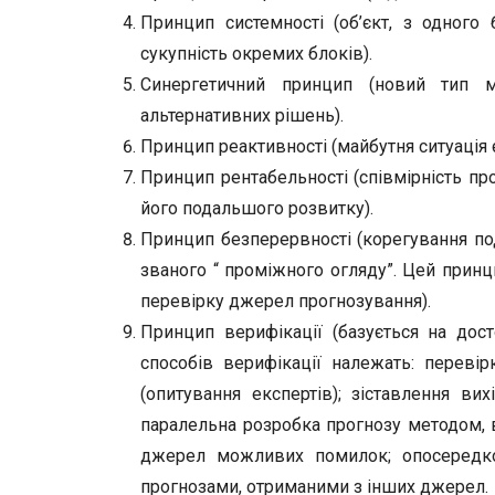
Принцип системності (об’єкт, з одного 
сукупність окремих блоків).
Синергетичний принцип (новий тип 
альтернативних рішень).
Принцип реактивності (майбутня ситуація 
Принцип рентабельності (співмірність про
його подальшого розвитку).
Принцип безперервності (корегування по
званого “ проміжного огляду”. Цей принц
перевірку джерел прогнозування).
Принцип верифікації (базується на досто
способів верифікації належать: переві
(опитування експертів); зіставлення в
паралельна розробка прогнозу методом, 
джерел можливих помилок; опосередко
прогнозами, отриманими з інших джерел.