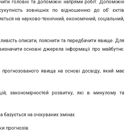
чити головні та допоміжні напрями робіт. Допоміжні
укупність зовнішніх по відношенню до об’ єктів
ться на науково-технічний, економічний, соціальний,
жливість описати, пояснити та передбачити явище. Для
визначити основні джерела інформації про майбутнє.
н прогнозованого явища на основі досвіду, який має
й, закономірностей розвитку, які в минулому та
 базується на очікуваних змінах.
ки прогнозів: