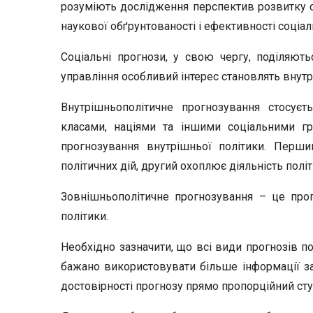
розуміють дослідження перспектив розвитку с
наукової обґрунтованості і ефективності соціа
Соціальні прогнози, у свою чергу, поділяют
управління особливий інтерес становлять внутр
Внутрішньополітичне прогнозування стосуєт
класами, націями та іншими соціальними гр
прогнозування внутрішньої політики. Перши
політичних дій, другий охоплює діяльність політ
Зовнішньополітичне прогнозування – це прог
політики.
Необхідно зазначити, що всі види прогнозів п
бажано використовувати більше інформації за
достовірності прогнозу прямо пропорційний сту