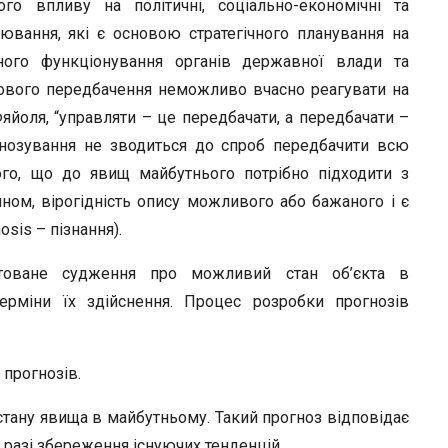
r
ного впливу на політичні, соціально-економічні та
ювання, які є основою стратегічного планування на
ного функціонування органів державної влади та
кового передбачення неможливо вчасно реагувати на
яйоля, “управляти – це передбачати, а передбачати –
нозування не зводиться до спроб передбачити всю
ого, що до явищ майбутнього потрібно підходити з
ином, вірогідність опису можливого або бажаного і є
osis – пізнання).
нтоване судження про можливий стан об’єкта в
ерміни їх здійснення. Процес розробки прогнозів
 прогнозів.
ану явища в майбутньому. Такий прогноз відповідає
у разі збереження існуючих тенденцій.