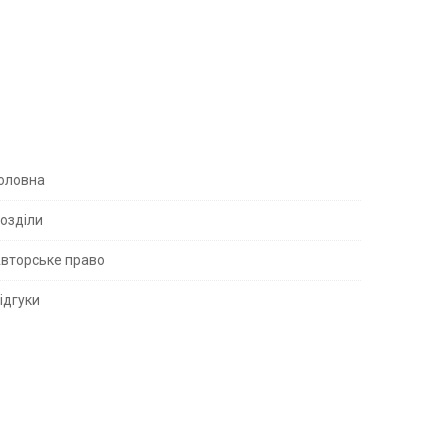
S
оловна
озділи
вторське право
S
ідгуки