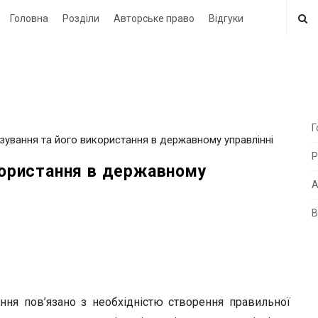
Головна
Розділи
Авторське право
Відгуки
Г
озування та його використання в державному управлінні
i
Р
t
икористання в державному
e
А
В
i
d
e
b
a
ння пов’язано з необхідністю створення правильної