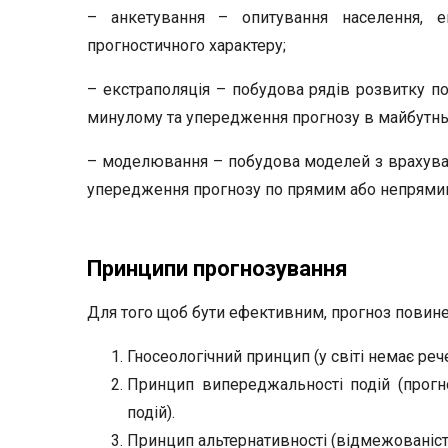
– анкетування – опитування населення, е
прогностичного характеру;
– екстраполяція – побудова рядів розвитку п
минулому та упередження прогнозу в майбутнь
– моделювання – побудова моделей з врахуван
упередження прогнозу по прямим або непрями
Принципи прогнозування
Для того щоб бути ефективним, прогноз повинен
Гносеологічний принцип (у світі немає рече
Принцип випереджальності подій (прогн
подій).
Принцип альтернативності (відмежованість