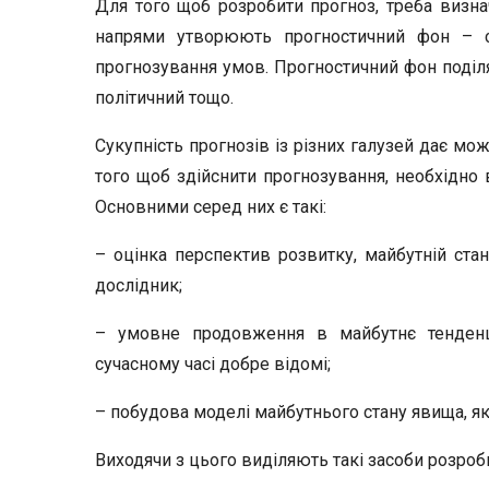
Для того щоб розробити прогноз, треба визна
напрями утворюють прогностичний фон – с
прогнозування умов. Прогностичний фон поділяє
політичний тощо.
Сукупність прогнозів із різних галузей дає мо
того щоб здійснити прогнозування, необхідно 
Основними серед них є такі:
– оцінка перспектив розвитку, майбутній ста
дослідник;
– умовне продовження в майбутнє тенденці
сучасному часі добре відомі;
– побудова моделі майбутнього стану явища, яка
Виходячи з цього виділяють такі засоби розроб