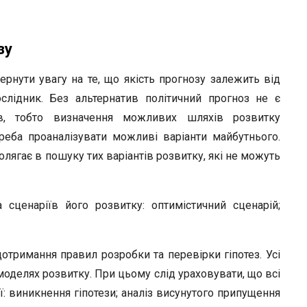
зу
рнути увагу на те, що якість прогнозу залежить від
ослідник. Без альтернатив політичний прогноз не є
ив, тобто визначення можливих шляхів розвитку
реба проаналізувати можливі варіанти майбутнього.
лягає в пошуку тих варіантів розвитку, які не можуть
 сценаріїв його розвитку: оптимістичний сценарій;
римання правил розробки та перевірки гіпотез. Усі
 моделях розвитку. При цьому слід ураховувати, що всі
ії: виникнення гіпотези; аналіз висунутого припущення