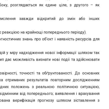
боку, розглядається як єдине ціле, з другого – як
мислення завжди відкритий до змін або інших
є реакцією на крайнощі попереднього періоду).
гностичних знань про об’єкт і наявність ресурсів для
дій у міру надходження нової інформації шляхом так
ип дає можливість визнати нові події та здійснювати
вірності, точності та обґрунтованості. До основних
рка отриманих результатів повторним дослідженням
ихідних положень з реальною політичною ситуацією;
відмінним від попереднього; виявлення і врахування
вана верифікація прогнозу шляхом зіставлення з