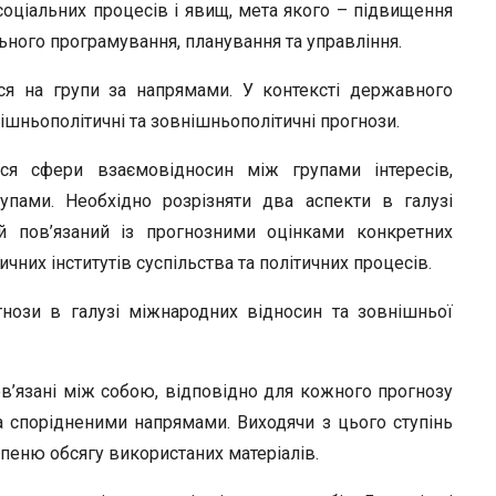
оціальних процесів і явищ, мета якого – підвищення
льного програмування, планування та управління.
ься на групи за напрямами. У контексті державного
ішньополітичні та зовнішньополітичні прогнози.
ься сфери взаємовідносин між групами інтересів,
упами. Необхідно розрізняти два аспекти в галузі
й пов’язаний із прогнозними оцінками конкретних
ичних інститутів суспільства та політичних процесів.
нози в галузі міжнародних відносин та зовнішньої
ов’язані між собою, відповідно для кожного прогнозу
 спорідненими напрямами. Виходячи з цього ступінь
пеню обсягу використаних матеріалів.