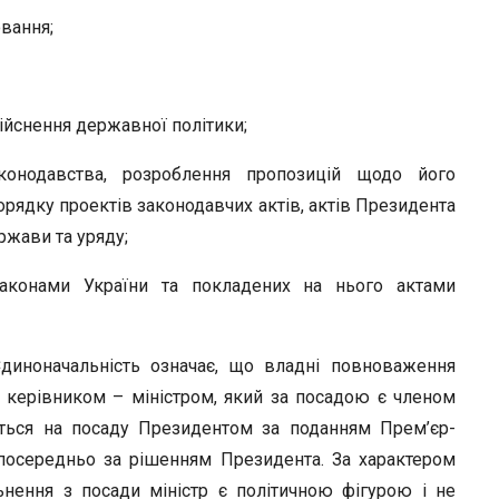
вання;
ійснення державної політики;
аконодавства, розроблення пропозицій щодо його
рядку проектів законодавчих актів, актів Президента
ржави та уряду;
законами України та покладених на нього актами
Єдиноначальність означає, що владні повноваження
 керівником – міністром, який за посадою є членом
ається на посаду Президентом за поданням Прем’єр-
езпосередньо за рішенням Президента. За характером
нення з посади міністр є політичною фігурою і не