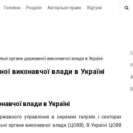
Головна
Розділи
Авторське право
Відгуки
Г
альні органи державної виконавчої влади в Україні
i
Р
t
ної виконавчої влади в Україні
e
А
В
i
d
навчої влади в Україні
e
ржавного управління в окремих галузях і секторах
b
ьні органи виконавчої влади (ЦОВВ). В Україні ЦОВВ
a