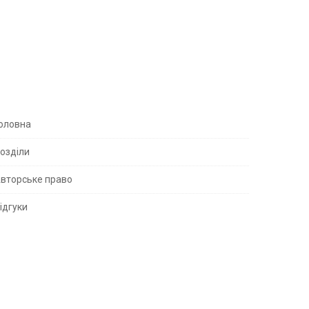
S
оловна
озділи
вторське право
S
ідгуки