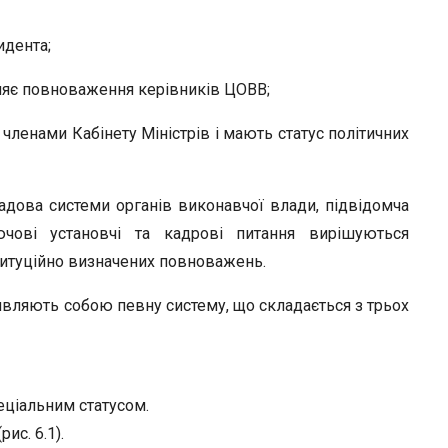
r
идента;
няє повноваження керівників ЦОВВ;
 членами Кабінету Міністрів і мають статус політичних
адова системи органів виконавчої влади, підвідомча
ючові установчі та кадрові питання вирішуються
титуційно визначених повноважень.
являють собою певну систему, що складається з трьох
еціальним статусом.
ис. 6.1).