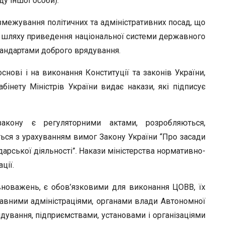
у іншої особи).
озмежування політичних та адміністративних посад, що
на шляху приведення національної системи державного
тандартами доброго врядування.
нові і на виконання Конституції та законів України,
бінету Міністрів України видає накази, які підписує
закону є регуляторними актами, розробляються,
ся з урахуванням вимог Закону України “Про засади
дарської діяльності”. Накази міністерства нормативно-
ції.
вноважень, є обов’язковими для виконання ЦОВВ, їх
авними адміністраціями, органами влади Автономної
ування, підприємствами, установами і організаціями