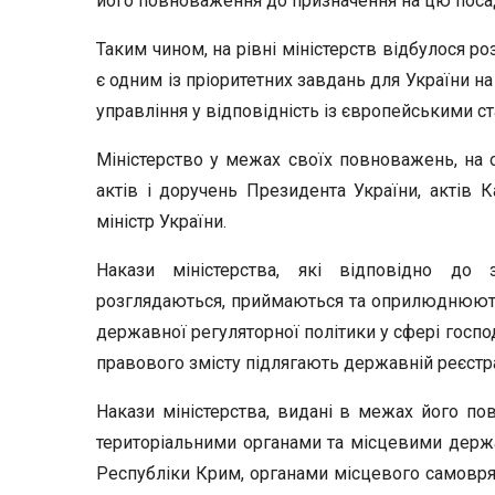
його повноваження до призначення на цю посад
Таким чином, на рівні міністерств відбулося р
є одним із пріоритетних завдань для України 
управління у відповідність із європейськими с
Міністерство у межах своїх повноважень, на ос
актів і доручень Президента України, актів Ка
міністр України.
Накази міністерства, які відповідно до 
розглядаються, приймаються та оприлюднюють
державної регуляторної політики у сфері госпо
правового змісту підлягають державній реєстра
Накази міністерства, видані в межах його по
територіальними органами та місцевими держ
Республіки Крим, органами місцевого самовряд