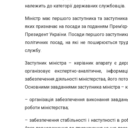
належить до категорії державних службовців.
Міністр має першого заступника та заступника 
яких призначає на посади за поданням Прем’єр-
Президент України. Посади першого заступника 
політичних посад, на які не поширюється тр
службу.
Заступник міністра – керівник апарату є д
організовує експертно-аналітичне, інформац
забезпечення діяльності міністерства, його пото
Основними завданнями заступника міністра – ке
– організація забезпечення виконання завдань,
роботи міністерства;
– забезпечення стабільності і наступності в ро