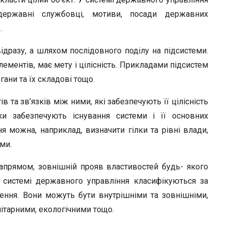
ержавні службовці, мотиви, посади державних
.
дразу, а шляхом послідовного поділу на підсистеми.
елементів, має мету і цілісність. Прикладами підсистем
ани та їх складові тощо.
в та зв’язків між ними, які забезпечують її цілісність
зки забезпечують існування системи і її основних
я можна, наприклад, визначити гілки та рівні влади,
ми.
апрямом, зовнішній прояв властивостей будь- якого
в системі державного управління класифікуються за
ення. Вони можуть бути внутрішніми та зовнішніми,
ітарними, екологічними тощо.