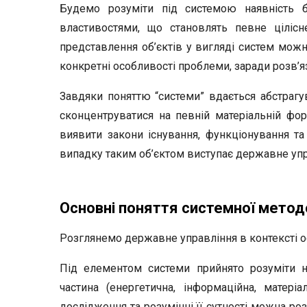
Будемо розуміти під системою наявність бе
властивостями, що становлять певне цілісн
представлення об’єктів у вигляді систем можн
конкретні особливості проблеми, заради розв’я
Завдяки поняттю “системи” вдається абстрагува
сконцентруватися на певній матеріальній форм
виявити закони існування, функціонування та
випадку таким об’єктом виступає державне упр
Основні поняття системної метод
Розглянемо державне управління в контексті о
Під елементом системи прийнято розуміти на
частина (енергетична, інформаційна, матері
дослідження та розумінні її сутності можна ро