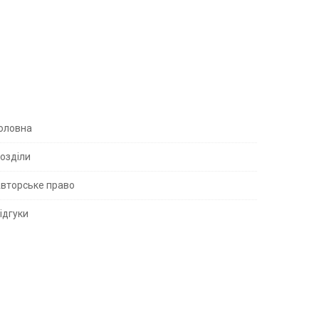
S
оловна
озділи
вторське право
S
ідгуки