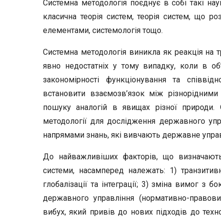
Системна методологія поєднує в собі такі наук
класична теорія систем, теорія систем, що ро
елементами, системологія тощо.
Системна методологія виникла як реакція на т
явно недостатніх у тому випадку, коли в об’
закономірності функціонування та співвід
встановити взаємозв’язок між різнорідними 
пошуку аналогій в явищах різної природи.
методології для дослідження державного упр
напрямами знань, які вивчають державне управ
До найважливіших факторів, що визначають
системи, насамперед належать: 1) транзити
глобалізації та інтеграції; 3) зміна вимог з 
державного управління (нормативно-правових
вибух, який привів до нових підходів до техн