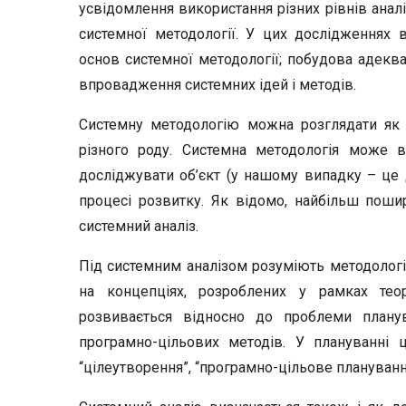
усвідомлення використання різних рівнів анал
системної методології. У цих дослідженнях в
основ системної методології; побудова адеква
впровадження системних ідей і методів.
Системну методологію можна розглядати як с
різного роду. Системна методологія може в
досліджувати об’єкт (у нашому випадку – це д
процесі розвитку. Як відомо, найбільш пош
системний аналіз.
Під системним аналізом розуміють методологі
на концепціях, розроблених у рамках теор
розвивається відносно до проблеми плану
програмно-цільових методів. У плануванні 
“цілеутворення”, “програмно-цільове плануванн