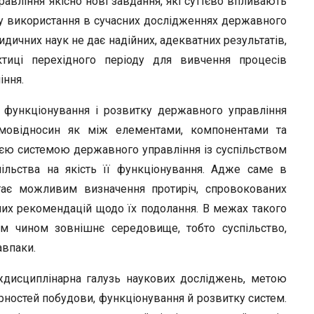
вління якісно нові завдання, які суттєво впливають
r
му використання в сучасних дослідженнях державного
идичних наук не дає надійних, адекватних результатів,
тиці перехідного періоду для вивчення процесів
іння.
у функціонування і розвитку державного управління
аємовідносин як між елементами, компонентами та
ією системою державного управління із суспільством
ільства на якість її функціонування. Адже саме в
стає можливим визначення протиріч, спровокованих
их рекомендацій щодо їх подолання. В межах такого
м чином зовнішнє середовище, тобто суспільство,
авпаки.
ждисциплінарна галузь наукових досліджень, метою
рностей побудови, функціонування й розвитку систем.