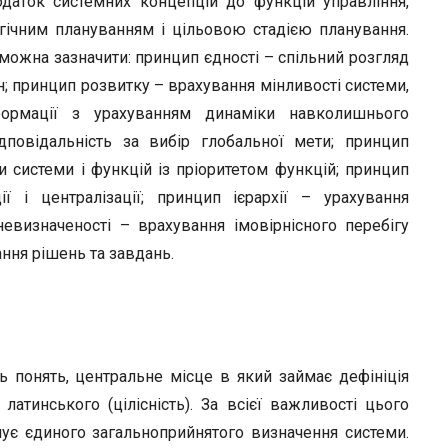
одаток системних концепцій до функцій управління,
тегічним плануванням і цільовою стадією планування.
можна зазначити: принцип єдності – спільний розгляд
ин; принцип розвитку – врахування мінливості системи,
нформації з урахуванням динаміки навколишнього
повідальність за вибір глобальної мети; принцип
и системи і функцій із пріоритетом функцій; принцип
ії і централізації; принцип ієрархії – урахування
невизначеності – врахування імовірнісного перебігу
ання рішень та завдань.
ь понять, центральне місце в який займає дефініція
 латинського (цілісність). За всієї важливості цього
нує єдиного загальноприйнятого визначення системи.