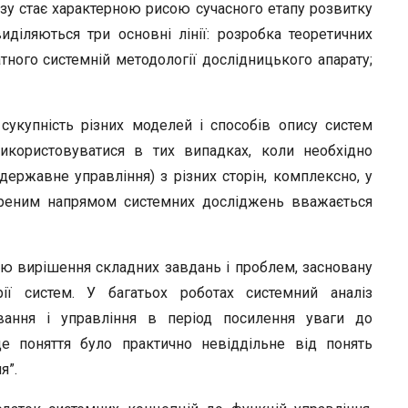
ізу стає характерною рисою сучасного етапу розвитку
иділяються три основні лінії: розробка теоретичних
тного системній методології дослідницького апарату;
укупність різних моделей і способів опису систем
икористовуватися в тих випадках, коли необхідно
ержавне управління) з різних сторін, комплексно, у
иреним напрямом системних досліджень вважається
ю вирішення складних завдань і проблем, засновану
ії систем. У багатьох роботах системний аналіз
вання і управління в період посилення уваги до
це поняття було практично невіддільне від понять
я”.