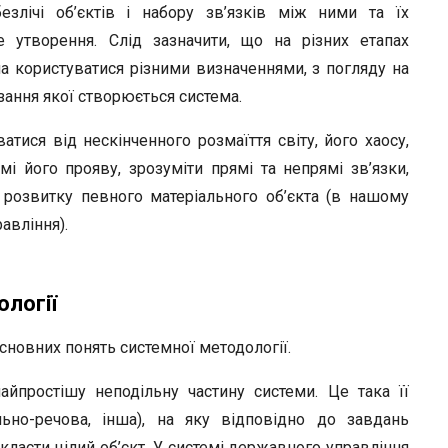
злічі об’єктів і набору зв’язків між ними та їх
е утворення. Слід зазначити, що на різних етапах
а користуватися різними визначеннями, з погляду на
зання якої створюється система.
тися від нескінченного розмаїття світу, його хаосу,
і його прояву, зрозуміти прямі та непрямі зв’язки,
 розвитку певного матеріального об’єкта (в нашому
авління).
ології
сновних понять системної методології.
йпростішу неподільну частину системи. Це така її
ально-речова, інша), на яку відповідно до завдань
зкласти цілий об’єкт. У системі державного управління