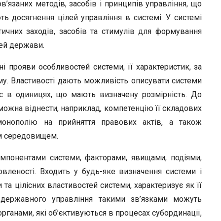
’язаних методів, засобів і принципів управління, що
ь досягнення цілей управління в системі. У системі
ичних заходів, засобів та стимулів для формування
ей держави.
і прояви особливостей системи, її характеристик, за
у. Властивості дають можливість описувати системи
ис в одиницях, що мають визначену розмірність. До
ожна віднести, наприклад, компетенцію її складових
монополію на прийняття правових актів, а також
ім середовищем.
мпонентами системи, факторами, явищами, подіями,
вленості. Входить у будь-яке визначення системи і
та цілісних властивостей системи, характеризує як її
і державного управління такими зв’язками можуть
ганами, які об’єктивуються в процесах субординації,