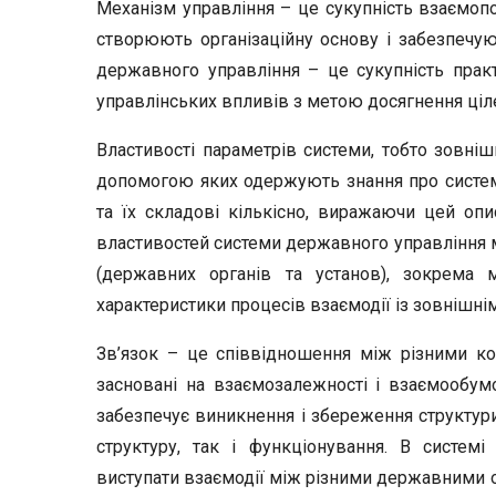
Механізм управління – це сукупність взаємопов
створюють організаційну основу і забезпечуют
державного управління – це сукупність практ
управлінських впливів з метою досягнення ціл
Властивості параметрів системи, тобто зовнішн
допомогою яких одержують знання про систем
та їх складові кількісно, виражаючи цей оп
властивостей системи державного управління м
(державних органів та установ), зокрема 
характеристики процесів взаємодії із зовнішн
Зв’язок – це співвідношення між різними ко
засновані на взаємозалежності і взаємообумо
забезпечує виникнення і збереження структури 
структуру, так і функціонування. В систем
виступати взаємодії між різними державними ор