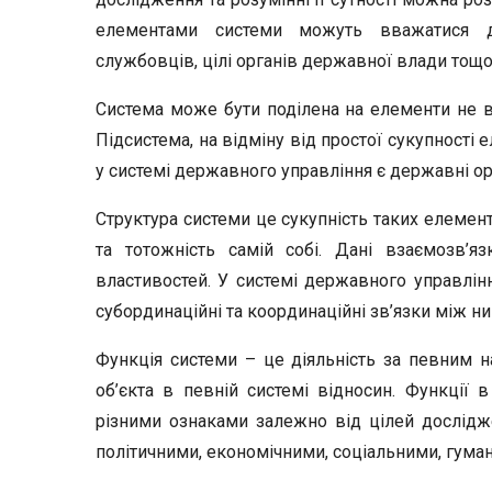
елементами системи можуть вважатися д
службовців, цілі органів державної влади тощо
Система може бути поділена на елементи не ві
Підсистема, на відміну від простої сукупності 
у системі державного управління є державні орг
Структура системи це сукупність таких елементі
та тотожність самій собі. Дані взаємозв’я
властивостей. У системі державного управлінн
субординаційні та координаційні зв’язки між ни
Функція системи – це діяльність за певним н
об’єкта в певній системі відносин. Функції 
різними ознаками залежно від цілей дослідж
політичними, економічними, соціальними, гуман