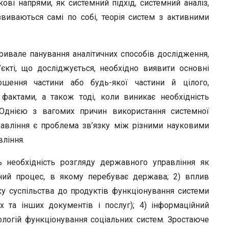
ові напрями, як системний підхід, системний аналіз,
звиваються самі по собі, теорія систем з активними
ривале панування аналітичних способів дослідження,
єкті, що досліджується, необхідно виявити основні
ношення частини або будь-якої частини й цілого,
фактами, а також тоді, коли виникає необхідність
 Однією з вагомих причин використання системної
авління є проблема зв’язку між різними науковими
ління.
 необхідність розгляду державного управління як
вний процес, в якому перебуває держава; 2) вплив
боку суспільства до продуктів функціонування системи
 та інших документів і послуг); 4) інформаційний
ологій функціонування соціальних систем. Зростаюче