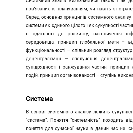
Системний аналіз визначається також і як д
пов’язаних із плануванням, чи навіть зі стра
Серед основних принципів системного аналізу 
системи як єдиного цілого і як сукупності част
її здатності до розвитку, накопичення і
середовища; принцип глобальної мети – від
функціональності – спільний розгляд структур
децентралізації – сполучення децентралізац
супідрядності і ранжування частин; принцип 
подій; принцип організованості – ступінь викон
Система
В основі системного аналізу лежить сукупніст
“система”. Поняття “системність” походить від
поняття для сучасної науки в даний час не іс