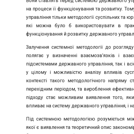
Вони ставлять перед системою державного упра
на процеси її функціонування та розвитку. То
управління тільки методології суспільних та юр
які можна було б використовувати в прак
функціонування й розвитку державного управл
Залучення системної методології до розгляд
полягає у визначенні взаємозв’язків і вз
підсистемами державного управління, так і вс
у цілому і можливістю аналізу впливів сусп
контексті такого методологічного напряму 
перехідним періодом, та вироблення ефективн
підходу стає можливим виявлення того, яки
впливає на систему державного управління, і н
Під системною методологією розуміється мі
якої є виявлення та теоретичний опис закономі