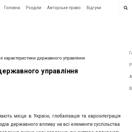
Головна
Розділи
Авторське право
Відгуки
Г
мні характеристики державного управління
i
Р
t
 державного управління
e
А
В
i
d
e
ають місце в Україні, глобалізація та євроінтеграція
b
етодів державного впливу на всі елементи суспільства.
a