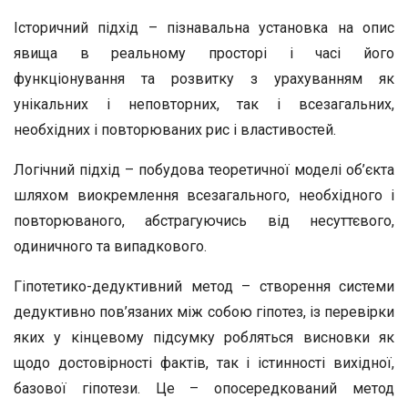
Історичний підхід – пізнавальна установка на опис
явища в реальному просторі і часі його
функціонування та розвитку з урахуванням як
унікальних і неповторних, так і всезагальних,
необхідних і повторюваних рис і властивостей.
Логічний підхід – побудова теоретичної моделі об’єкта
шляхом виокремлення всезагального, необхідного і
повторюваного, абстрагуючись від несуттєвого,
одиничного та випадкового.
Гіпотетико-дедуктивний метод – створення системи
дедуктивно пов’язаних між собою гіпотез, із перевірки
яких у кінцевому підсумку робляться висновки як
щодо достовірності фактів, так і істинності вихідної,
базової гіпотези. Це – опосередкований метод