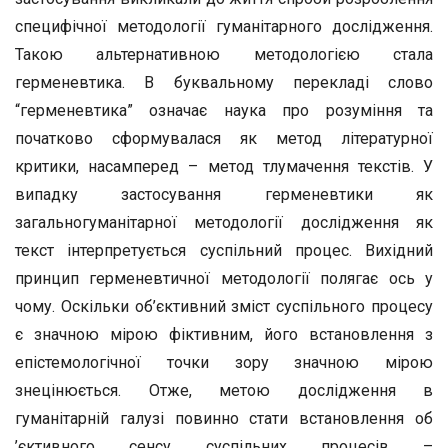
специфічної методології гуманітарного дослідження.
Такою альтернативною методологією стала
герменевтика. В буквальному перекладі слово
“герменевтика” означає наука про розуміння та
початково сформувалася як метод літературної
критики, насамперед – метод тлумачення текстів. У
випадку застосування герменевтики як
загальногуманітарної методології дослідження як
текст інтерпретується суспільний процес. Вихідний
принцип герменевтичної методології полягає ось у
чому. Оскільки об’єктивний зміст суспільного процесу
є значною мірою фіктивним, його встановлення з
епістемологічної точки зору значною мірою
знецінюється. Отже, метою дослідження в
гуманітарній галузі повинно стати встановлення об
’єктивного сенсу суспільних процесів –