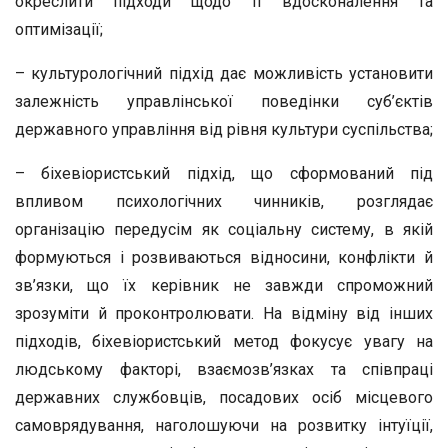
окреслити підходи щодо її вдосконалення та
оптимізації;
– культурологічний підхід дає можливість установити
залежність управлінської поведінки суб’єктів
державного управління від рівня культури суспільства;
– біхевіористський підхід, що сформований під
впливом психологічних чинників, розглядає
організацію передусім як соціальну систему, в якій
формуються і розвиваються відносини, конфлікти й
зв’язки, що їх керівник не завжди спроможний
зрозуміти й проконтролювати. На відміну від інших
підходів, біхевіористський метод фокусує увагу на
людському факторі, взаємозв’язках та співпраці
державних службовців, посадових осіб місцевого
самоврядування, наголошуючи на розвитку інтуїції,