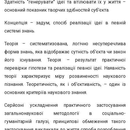
Здатність “генерувати” ідеї та втілювати їх у життя –
основний показник творчих здібностей суб’єкта.
Концепція – задум, спосіб реалізації ідеї в певній
системі знань.
Теорія – систематизована, логічно несуперечлива
форма знань, яка відображає сутність об’єкта чи закон
його існування. Теорія – результат практичної
перевірки гіпотези та реалізації певної ідеї. Наявність
теорії характеризує міру розвиненості наукового
пізнання. Теоретичність, як і об’єктивність, – один із
основних критеріїв наукового знання.
Серйозні ускладнення практичного застосування
загальнонаукової методології в соціально-
гуманітарній галузі, принципові обмеження такого
застосування викликали до життя спроби розроблення