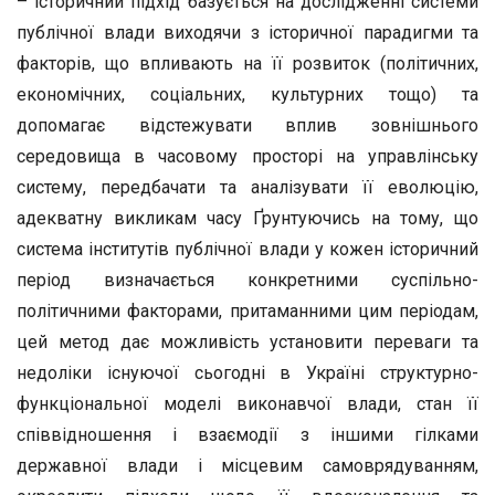
– історичний підхід базується на дослідженні системи
публічної влади виходячи з історичної парадигми та
факторів, що впливають на її розвиток (політичних,
економічних, соціальних, культурних тощо) та
допомагає відстежувати вплив зовнішнього
середовища в часовому просторі на управлінську
систему, передбачати та аналізувати її еволюцію,
адекватну викликам часу Ґрунтуючись на тому, що
система інститутів публічної влади у кожен історичний
період визначається конкретними суспільно-
політичними факторами, притаманними цим періодам,
цей метод дає можливість установити переваги та
недоліки існуючої сьогодні в Україні структурно-
функціональної моделі виконавчої влади, стан її
співвідношення і взаємодії з іншими гілками
державної влади і місцевим самоврядуванням,