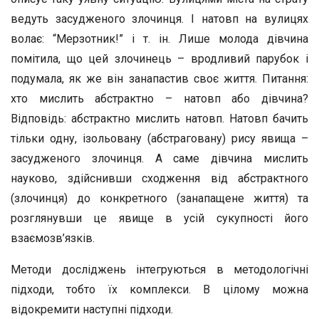
ведуть засудженого злочинця. І натовп на вулицях
волає: “Мерзотник!” і т. ін. Лише молода дівчина
помітила, що цей злочинець – вродливий парубок і
подумала, як же він занапастив своє життя. Питання:
хто мислить абстрактно – натовп або дівчина?
Відповідь: абстрактно мислить натовп. Натовп бачить
тільки одну, ізольовану (абстраговану) рису явища –
засудженого злочинця. А саме дівчина мислить
науково, здійснивши сходження від абстрактного
(злочинця) до конкретного (занапащене життя) та
розглянувши це явище в усій сукупності його
взаємозв’язків.
Методи досліджень інтегруються в методологічні
підходи, тобто їх комплекси. В цілому можна
відокремити наступні підходи.