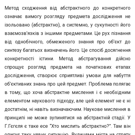
Метод сходження від абстрактного до конкретного
означає вимогу розгляду предмета дослідження не
ізольовано (абстрактно), а системно, у сукупності його
взаємозв’язків з іншими предметами. Це рух пізнання
від однобічного, обмеженого знання про об’єкт до
синтезу багатьох визначень його. Це спосіб досягнення
конкретності істини. Метод абстрагування дійсно
спрощує розгляд предмета на початкових етапах
дослідження, створює сприятливі умови для набуття
об’єктивних знань про цей предмет. Проблема полягає
в тому, що хоча абстрактне мислення і є необхідним
елементом наукового підходу, але цей елемент не є ні
достатнім, ні навіть визначаючим. Наукове мислення в
принципі не може зупинятися на абстрактній стадії. У
Г.Гєгєля є таке есе “Хто мислить абстрактно?”. Там він
описує таку уявну ситуацію. Вулицями міста на страту