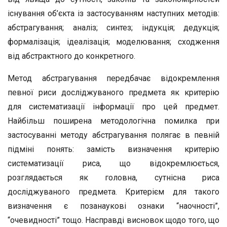
існування об’єкта із застосуванням наступних методів:
абстрагування; аналіз; синтез; індукція; дедукція;
формалізація; ідеалізація; моделювання; сходження
від абстрактного до конкретного.
Метод абстрагування передбачає відокремлення
певної риси досліджуваного предмета як критерію
для систематизації інформації про цей предмет.
Найбільш поширена методологічна помилка при
застосуванні методу абстрагування полягає в певній
підміні понять: замість визначення критерію
систематизації риса, що відокремлюється,
розглядається як головна, сутнісна риса
досліджуваного предмета. Критерієм для такого
визначення є позанаукові ознаки “наочності”,
“очевидності” тощо. Насправді висновок щодо того, що