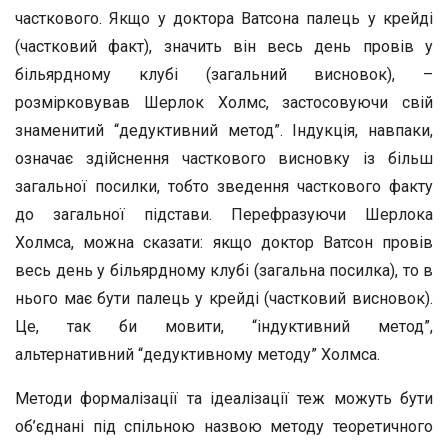
часткового. Якщо у доктора Ватсона палець у крейді
(частковий факт), значить він весь день провів у
більярдному клубі (загальний висновок), –
розмірковував Шерлок Холмс, застосовуючи свій
знаменитий “дедуктивний метод”. Індукція, навпаки,
означає здійснення часткового висновку із більш
загальної посилки, тобто зведення часткового факту
до загальної підстави. Перефразуючи Шерлока
Холмса, можна сказати: якщо доктор Ватсон провів
весь день у більярдному клубі (загальна посилка), то в
нього має бути палець у крейді (частковий висновок).
Це, так би мовити, “індуктивний метод”,
альтернативний “дедуктивному методу” Холмса.
Методи формалізації та ідеалізації теж можуть бути
об’єднані під спільною назвою методу теоретичного