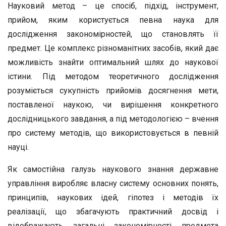
Науковий метод – це спосіб, підхід, інструмент,
прийом, яким користується певна наука для
дослідження закономірностей, що становлять її
предмет. Це комплекс різноманітних засобів, який дає
можливість знайти оптимальний шлях до наукової
істини. Під методом теоретичного дослідження
розуміється сукупність прийомів досягнення мети,
поставленої наукою, чи вирішення конкретного
дослідницького завдання, а під методологією – вчення
про систему методів, що використовується в певній
науці.
Як самостійна галузь наукового знання державне
управління виробляє власну систему основних понять,
принципів, наукових ідей, гіпотез і методів їх
реалізації, що збагачують практичний досвід і
відображають загальні закономірності предмета