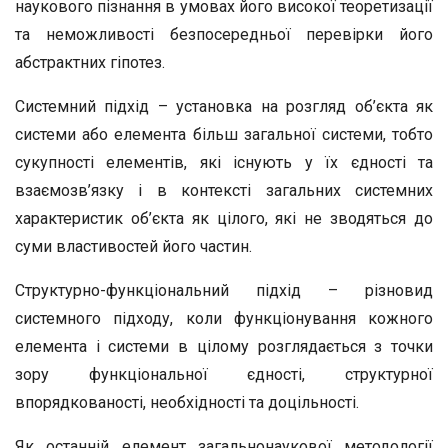
наукового пізнання в умовах його високої теоретизації
та неможливості безпосередньої перевірки його
абстрактних гіпотез.
Системний підхід – установка на розгляд об’єкта як
системи або елемента більш загальної системи, тобто
сукупності елементів, які існують у їх єдності та
взаємозв’язку і в контексті загальних системних
характеристик об’єкта як цілого, які не зводяться до
суми властивостей його частин.
Структурно-функціональний підхід – різновид
системного підходу, коли функціонування кожного
елемента і системи в цілому розглядається з точки
зору функціональної єдності, структурної
впорядкованості, необхідності та доцільності.
Як останній елемент загальнонаукової методології