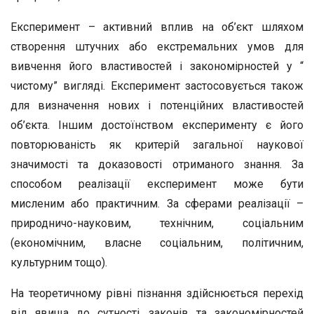
Експеримент – активний вплив на об’єкт шляхом
створення штучних або екстремальних умов для
вивчення його властивостей і закономірностей у “
чистому” вигляді. Експеримент застосовується також
для визначення нових і потенційних властивостей
об’єкта. Іншим достоїнством експерименту є його
повторюваність як критерій загальної наукової
значимості та доказовості отриманого знання. За
способом реалізації експеримент може бути
мисленим або практичним. За сферами реалізації –
природничо-науковим, технічним, соціальним
(економічним, власне соціальним, політичним,
культурним тощо).
На теоретичному рівні пізнання здійснюється перехід
від явища до сутності, законів та закономірностей