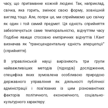
часу, що притаманне кожній людині. Так, наприклад,
свічка, яка горить, змінює свою форму, зовнішній
вигляд тощо. Але, попри це, ми сприймаємо цю свічку
як один і той самий предмет. Ця єдність сприйняття
забезпечується саме темпоральністю, відчуттям часу
Подібне явище стосовно емпіричних відчуттів І.Кант
визначав як “трансцендентальну єдність аперцепції”
(сприйняття).
В управлінській науці вирізняють три групи
найважливіших методів (підходів) дослідження,
специфіка яких зумовлена особливою природою
державного управління як діяльності публічної
адміністрації і пов’язаних із цим різноманітних
факторів політичного, економічного, соціально-
культурного характеру: