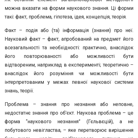
можна вказати на форми наукового знання. Ці форми
такі: факт, проблема, гіпотеза, ідея, концепція, теорія.
Факт – подія або (та) інформація (знання) про неї.
Науковий факт – факт, апробований на предмет його
всезагальності та необхідності: практично, внаслідок
його повторюваності або можливості бути
відтвореним, наприклад в експерименті; теоретично –
внаслідок його розуміння чи можливості бути
інтерпретованим у межах певної наукової системи
знань, теорії.
Проблема – знання про незнання або неповне,
недостатнє знання про об’єкт. Наукова проблема – це
форма “наукового незнання” (Гєльвєцій), а не
побутового невігластва, – яке перетворює вирішення