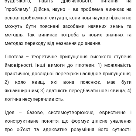
будь-якого, навіть дріб’язкового питання на
“проблему”. Дійсна, науко – ва проблема виникає на
основі проблемної ситуації, коли нові наукові факти не
можуть бути пояснені засобами наявних знань та
методів. Так виникає потреба в нових знаннях та
методах переходу від незнання до знання.
Гіпотеза – теоретичне припущення високого ступеня
ймовірності. Інші вимоги до гіпотези: 1) можливість
практичної, дослідної перевірки наслідків припущення;
2) коло явищ, які вона пояснює, має бути
якнайширшим; 3) здатність передбачати нові явища; 4)
логічна несуперечливість.
Ідея – базове, системоутворююче, евристичне і
конструктивне поняття, що формує цілісне уявлення
про об’єкт та адекватне розуміння його сутності.