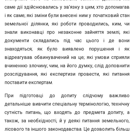
саме дії здійснювались у зв’язку з цим; хто допомагав
і як саме; які зміни були внесені ним у початковий стан
земельної ділянки, які роботи проводились, ким, чи
знали виконавці про незаконне зайняття землі, які
документи складались під час цього і де вони
знаходяться; як було виявлено порушення і як
відреагував обвинувачений на це; які умови сприяли
вчиненню злочину; чим, на його думку, слід доповнити
розслідування, які експертизи провести, які питання
поставити експертам.
При підготовці до допиту слідчому важливо
детальніше вивчити спеціальну термінологію, технічну
сутність питань, що входять до предмета допиту, а
також, за необхідності, й у деякі питання земельного,
лісового та іншого законодавства. Це дозволить більш