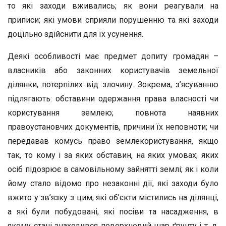
то які заходи вживались; як вони реагували на
приписи; які умови сприяли порушенню та які заходи
доцільно здійснити для їх усунення.
Деякі особливості має предмет допиту громадян –
власників або законних користувачів земельної
ділянки, потерпілих від злочину. Зокрема, з’ясуванню
підлягають: обставини одержання права власності чи
користування землею; повнота наявних
правоустановчих документів, причини їх неповноти; чи
передавав комусь право землекористування, якщо
так, то кому і за яких обставин, на яких умовах; яких
осіб підозрює в самовільному зайнятті землі; як і коли
йому стало відомо про незаконні дії, які заходи було
вжито у зв’язку з цим; які об’єкти містились на ділянці,
а які були побудовані, які посіви та насадження, в
якому стані знаходився поверхневий шар ґрунту і т. д.