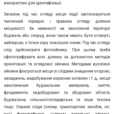
використані для ідентифікації.
Загалом під час огляду місця події застосовується
тактичний порядок і правила огляду ділянки
місцевості. За наявності на захопленій території
будівель або споруд, вони також мають бути оглянуті,
найперше, з точки зору зовнішніх ознак. Під час огляду
слід здійснювати фотозйомку. При цьому треба
сфотографувати всю ділянку за допомогою методів
орієнтовної та оглядової зйомки. Методами вузлової
зйомки фіксуються місця зі слідами знищення огорожі,
насаджень, видобування корисних копалин і т. д., місця
накопичення будівельних матеріалів, сміття,
фундаменти, недобудовані та збудовані об’єкти,
будівельна, сільськогосподарська та інша техніка
тощо. Окремі сліди (злому, транспортних засобів, ніг,
рук) фотографують шляхом детальної зйомки.