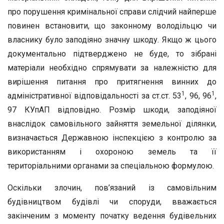
про порушення кримінальної справи слідчий найперше
повинен встановити, що законному володільцю чи
власнику було заподіяно значну шкоду. Якщо ж цього
документально підтверджено не буде, то зібрані
матеріали необхідно спрямувати за належністю для
вирішення питання про притягнення винних до
1
1
адміністративної відповідальності за ст.ст. 53
, 96, 96
,
97 КУпАП відповідно. Розмір шкоди, заподіяної
внаслідок самовільного зайняття земельної ділянки,
визначається Державною інспекцією з контролю за
використанням і охороною земель та її
територіальними органами за спеціальною формулою.
Оскільки злочин, пов’язаний із самовільним
будівництвом будівлі чи споруди, вважається
закінченим з моменту початку ведення будівельних