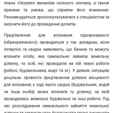
повно з’ясувати механізм скоєного злочину, а також
причини та умови, що сприяли його вчиненню.
Рекомендується проконсультуватися з спеціалістом та
залучити його до проведення допитів.
Пред’явлення для впізнання підозрюваного
(обвинуваченого) проводиться у тих випадках, коли
потерпілі та свідки заявляють, що бачили та можуть
впізнати особу, яка самовільно зайняла земельну
ділянку, та осіб, які проводили на ній певні роботи
(робочі, будівельники, водії та ін.). У деяких ситуаціях
доцільно провести пред’явлення ділянок місцевості
для впізнання, у ході якого свідок (будівельник, водій
чи інша особа) може впізнати ту ділянку, на якій
проводились земельні, будівельні чи інші роботи. Під
час розслідування самовільного зайняття земельної
ділянки та самовільного будівництва може виникнути