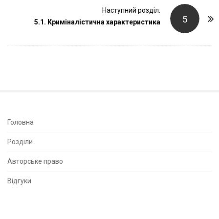
t
Наступний розділ:
5
5.1. Криміналістична характеристика
N
a
v
i
g
a
t
i
S
Головна
o
i
Розділи
n
t
e
Авторське право
S
Відгуки
i
d
e