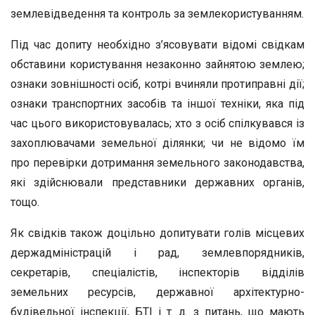
землевідведення та контроль за землекористуванням.
Під час допиту необхідно з’ясовувати відомі свідкам
обставини користування незаконно зайнятою землею;
ознаки зовнішності осіб, котрі вчиняли протиправні дії;
ознаки транспортних засобів та іншої техніки, яка під
час цього використовувалась; хто з осіб спілкувався із
захоплювачами земельної ділянки; чи не відомо їм
про перевірки дотримання земельного законодавства,
які здійснювали представники державних органів,
тощо.
Як свідків також доцільно допитувати голів місцевих
держадміністрацій і рад, землевпорядників,
секретарів, спеціалістів, інспекторів відділів
земельних ресурсів, державної архітектурно-
будівельної інспекції, БТІ і т. д. з питань, що мають