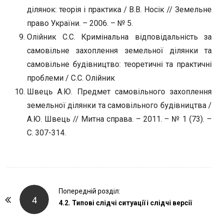
ділянок: теорія і практика / В.В. Носік // Земельне
право України. – 2006. – № 5.
Олійник С.С. Кримінальна відповідальність за
самовільне захоплення земельної ділянки та
самовільне будівництво: теоретичні та практичні
проблеми / С.С. Олійник
Швець А.Ю. Предмет самовільного захоплення
земельної ділянки та самовільного будівництва /
А.Ю. Швець // Митна справа. – 2011. – № 1 (73). –
С. 307-314.
P
Попередній розділ:
4
o
4.2. Типові слідчі ситуації і слідчі версії
s