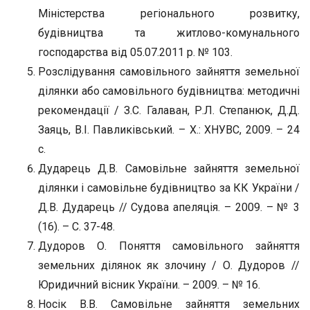
Міністерства регіонального розвитку,
будівництва та житлово-комунального
господарства від 05.07.2011 р. № 103.
Розслідування самовільного зайняття земельної
ділянки або самовільного будівництва: методичні
рекомендації / З.С. Галаван, Р.Л. Степанюк, Д.Д.
Заяць, В.І. Павликівський. – Х.: ХНУВС, 2009. – 24
с.
Дударець Д.В. Самовільне зайняття земельної
ділянки і самовільне будівництво за КК України /
Д.В. Дударець // Судова апеляція. – 2009. – № 3
(16). – С. 37-48.
Дудоров О. Поняття самовільного зайняття
земельних ділянок як злочину / О. Дудоров //
Юридичний вісник України. – 2009. – № 16.
Носік В.В. Самовільне зайняття земельних