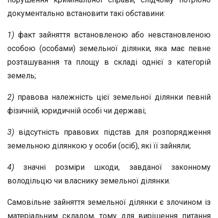
документально встановити такі обставини:
1)
факт зайняття встановленою або невстановленою
особою (особами) земельної ділянки, яка має певне
розташування та площу в складі однієї з категорій
земель;
2)
правова належність цієї земельної ділянки певній
фізичній, юридичній особі чи державі;
3)
відсутність правових підстав для розпорядження
земельною ділянкою у особи (осіб), які її зайняли;
4)
значні розміри шкоди, завданої законному
володільцю чи власнику земельної ділянки.
Самовільне зайняття земельної ділянки є злочином із
матеріальним складом, тому для вирішення питання