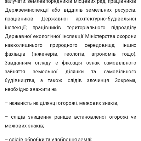
залучати: землевпорядників місцевих рад; працівників
Держземінспекції або відділів земельних ресурсів;
працівників Державної архітектурно-будівельної
інспекції; працівників територіального підрозділу
Державної екологічної інспекції Міністерства охорони
навколишнього природного середовища; інших
фахівців (інженерів, геологів, агрономів тощо).
Завданням огляду є фіксація ознак самовільного
зайняття земельної ділянки та самовільного
будівництва, а також слідів злочинця. Зокрема,
необхідно зважити на:
– наявність на ділянці огорожі, межових знаків;
– слідів знищення раніше встановленої огорожі чи
межових знаків;
– слідів обробки та удобрення землі;