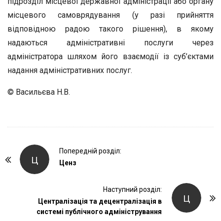
підрозділ місцевої державної адміністрації або органу
місцевого самоврядування (у разі прийняття
відповідною радою такого рішення), в якому
надаються адміністративні послуги через
адміністратора шляхом його взаємодії із суб’єктами
надання адміністративних послуг.
© Васильєва Н.В.
P
Попередній розділ:
Ц
o
Ценз
s
t
Наступний розділ:
Ц
Централізація та децентралізація в
N
системі публічного адміністрування
a