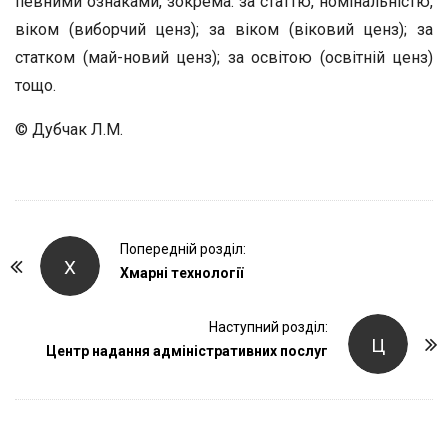
певними ознаками, зокрема: за статтю, номінальністю,
віком (виборчий ценз); за віком (віковий ценз); за
статком (май-новий ценз); за освітою (освітній ценз)
тощо.
© Дубчак Л.М.
P
Попередній розділ:
Х
o
Хмарні технології
s
t
Наступний розділ:
Ц
Центр надання адміністративних послуг
N
a
v
i