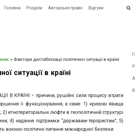
Головна
Розділи
Авторське право
Відгуки
Г
овник
»
Фактори дестабілізації політичної ситуації в країні
i
Р
t
ної ситуації в країні
e
А
В
i
 В КРАЇНІ – причини, рушійні сили процесу втрати
d
огіршення її функціонування, а саме: 1) кризові явища
e
 2) етнотериторіальні люфти в геополітичній структурі
b
ини; 4) надання підтримки “державам-терористам”; 5)
a
 воєнно-політичні питання міжнародної безпеки.