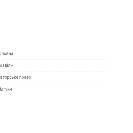
S
оловна
озділи
вторське право
S
ідгуки