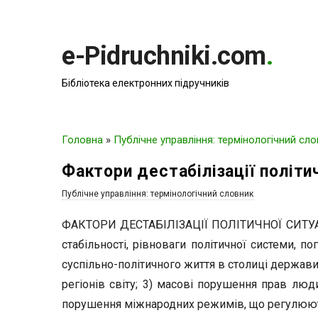
e-Pidruchniki.com
.
Бібліотека електронних підручників
Головна
»
Публічне управління: термінологічний сл
Фактори дестабілізації політич
Публічне управління: термінологічний словник
ФАКТОРИ ДЕСТАБІЛІЗАЦІЇ ПОЛІТИЧНОЇ СИТУАЦІЇ
стабільності, рівноваги політичної системи, п
суспільно-політичного життя в столиці держави;
регіонів світу; 3) масові порушення прав люд
порушення міжнародних режимів, що регулюють