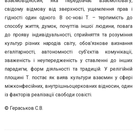
взаємовідносин, яка передбачає взаємоповагу,
свідому відмову від зверхності, ущемлення прав і
гідності один одного. В ос-нові Т. – терпимість до
способу життя, думок, почуттів іншої людини, повага
до прояву індивідуальності, сприйняття та розуміння
культур різних народів світу, обов’язкове визнання
егалітарності, автономності суб’єктів комунікації,
зваженість і неупередженість у ставленні до інших
парадигм, форм діяльності та традицій. У релігійній
площині Т. постає як вияв культури взаємин у сфері
міжконфесійних, внутрішньоцерковних відносин, один
із факторів реалізації свободи совісті.
© Гераськов С.В.