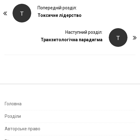
P
Попередній розділ:
Т
o
Токсичне лідерство
s
t
Наступний розділ:
Т
Транзитологічна парадигма
N
a
v
i
g
a
t
i
S
Головна
o
i
Розділи
n
t
e
Авторське право
S