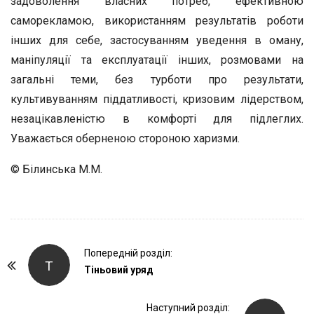
задоволення власних потреб, ефективною
саморекламою, використанням результатів роботи
інших для себе, застосуванням уведення в оману,
маніпуляції та експлуатації інших, розмовами на
загальні теми, без турботи про результати,
культивуванням піддатливості, кризовим лідерством,
незацікавленістю в комфорті для підлеглих.
Уважається оберненою стороною харизми.
© Білинська М.М.
P
Попередній розділ:
Т
o
Тіньовий уряд
s
t
Наступний розділ: