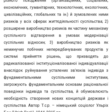
різного походження (організаційних, соціальних,
економічних, гуманітарних, технологічних, екологічних,
цивілізаційних, глобальних та ін.) й зумовлених ними
ризиків у всіх сферах життєдіяльності суспільства; 2)
розширене виробництво ризиків як частину механізму
суспільного відтворення в умовах модернізації
суспільних відносин; 3) виробництво ризиків як
неминучих побічних непередбачуваних продуктів у
системі прийняття рішень, що призводять до
радикалізованої інституціоналізованої індивідуалізації
внаслідок руйнування усталених зв’язків індивіда з
фундаментальними суспільними інститутами,
загрожують фундаментальним основам раціональної
поведінки індивіда та суспільства, й обумовлюють
необхідність створення нових концепцій держави і
суспільства. Автор Т.с.р. – німецький соціолог Ульріх