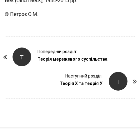
Бек (Ulrich Beck), 1944-2015 рр.
© Петроє О.М.
P
Попередній розділ:
Т
o
Теорія мережевого суспільства
s
t
Наступний розділ:
Т
Теорія X та теорія У
N
a
v
i
g
a
t