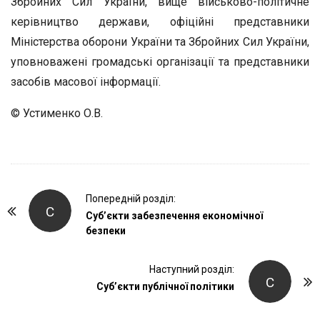
Збройних Сил України, вище військово-політичне
керівництво держави, офіційні представники
Міністерства оборони України та Збройних Сил України,
уповноважені громадські організації та представники
засобів масової інформації.
© Устименко О.В.
P
Попередній розділ:
С
o
Суб’єкти забезпечення економічної
безпеки
s
t
Наступний розділ:
N
С
Суб’єкти публічної політики
a
v