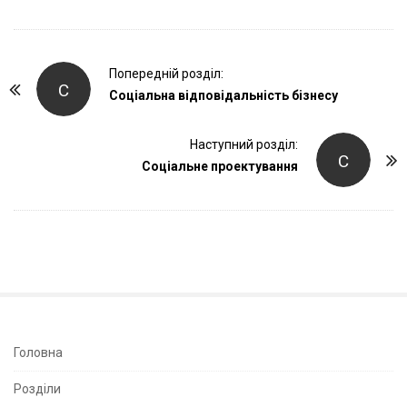
P
Попередній розділ:
С
o
Соціальна відповідальність бізнесу
s
t
Наступний розділ:
С
Соціальне проектування
N
a
v
i
g
a
t
i
S
Головна
o
i
Розділи
n
t